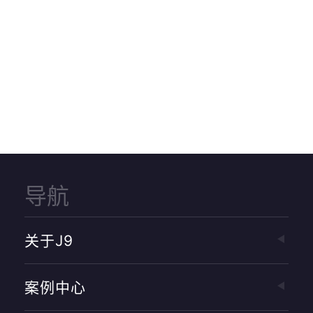
导航
关于J9
案例中心