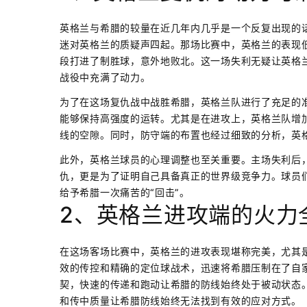
英格兰与希腊的较量在近几年内几乎是一个反复出现的
迷对英格兰的质疑声四起。那场比赛中，英格兰的表现
段打进了制胜球，意外地败北。这一场失利无疑让英格
战役中充满了动力。
为了在这场复仇战中战胜希腊，英格兰队进行了充足的
能够保持高强度的运转。尤其是在进攻上，英格兰队增
线的空隙。同时，防守端的布置也经过细致的分析，英
此外，英格兰球员的心理调整也至关重要。主场失利后
仇，更是为了证明自己具备真正的世界级竞争力。球员
给予希腊一次痛苦的“回击”。
2、英格兰进攻端的火力
在这场客场比赛中，英格兰的进攻表现堪称完美，尤其
效的传控和精确的定位球战术，迅速将希腊压制在了自
契，快速的传递和跑动让希腊的防线始终处于被动状态
和传中质量让希腊防线始终无法找到有效的应对方式。