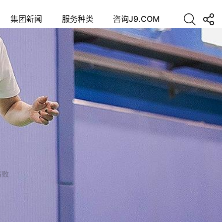
集团新闻
服务种类
咨询J9.COM
落败