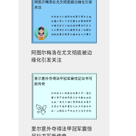
阿图尔梅洛在尤文彻底被边
缘化引发关注
里尔意外夺得法甲冠军震惊
足坛书写新传奇