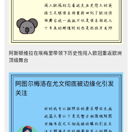
阿斯顿维拉在埃梅里带领下历史性闯入欧冠重返欧洲
顶级舞台