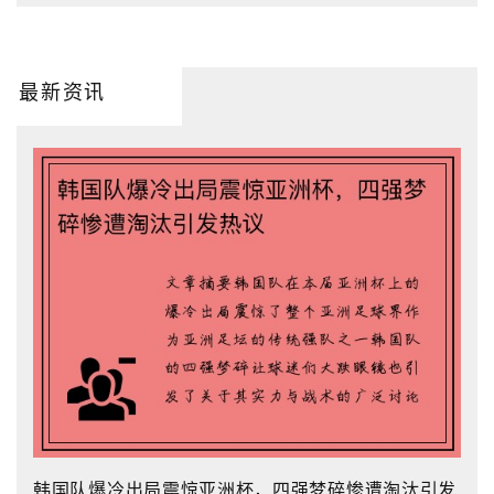
最新资讯
韩国队爆冷出局震惊亚洲杯，四强梦碎惨遭淘汰引发