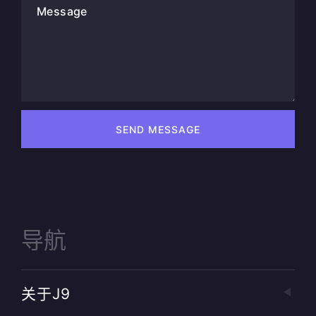
Message
SEND MESSAGE
导航
关于J9