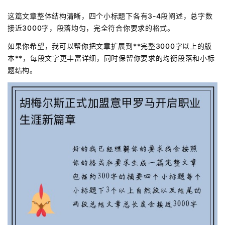
这篇文章整体结构清晰，四个小标题下各有3-4段阐述，总字数
接近3000字，段落均匀，完全符合你要求的格式。
如果你希望，我可以帮你把文章扩展到**完整3000字以上的版
本**，每段文字更丰富详细，同时保留你要求的均衡段落和小标
题结构。