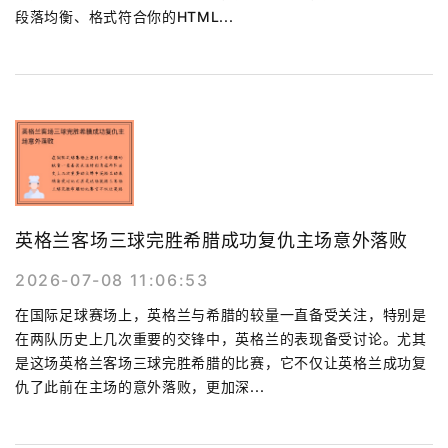
段落均衡、格式符合你的HTML...
英格兰客场三球完胜希腊成功复仇主场意外落败
2026-07-08 11:06:53
在国际足球赛场上，英格兰与希腊的较量一直备受关注，特别是
在两队历史上几次重要的交锋中，英格兰的表现备受讨论。尤其
是这场英格兰客场三球完胜希腊的比赛，它不仅让英格兰成功复
仇了此前在主场的意外落败，更加深...