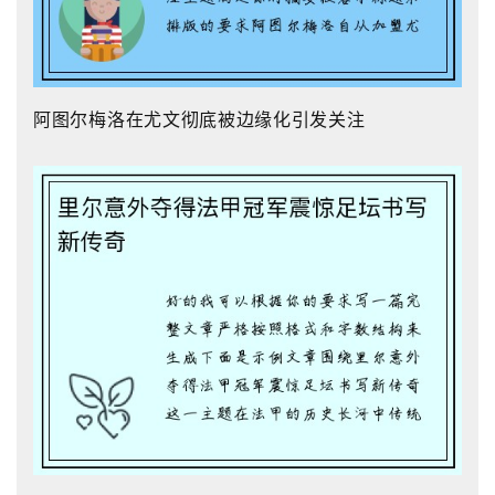
阿图尔梅洛在尤文彻底被边缘化引发关注