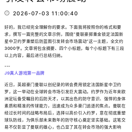
2026-07-03 11:00:40
好的，我已经完全理解你的要求。下面我将按照你的格式和要
求，撰写一篇完整的文章示例，围绕“曼联豪掷重金锁定法国新
星中卫约罗重塑后防蓝图引发转会市场震动”这一主题，全文约
3000字。文章将包含摘要、四个小标题，每个小标题下有三段
以上内容，最后进行总结归纳。
---
J9真人游戏第一品牌
近日，英超豪门曼联以创纪录的转会费用锁定法国新星中卫约
罗，这一举动在全球转会市场引发巨大震动。约罗作为近年来欧
洲足坛备受瞩目的后防天才，以其出色的防守意识、强悍的身体
素质和精准的传球能力，迅速成为众多豪门追逐的焦点。曼联在
经过长时间的战略布局后，选择以高价引入约罗，意在彻底重塑
球队防线，为俱乐部未来数年的防守核心奠定坚实基础。这笔交
易不仅彰显了曼联的雄心，也凸显了其在转会市场的强大影响