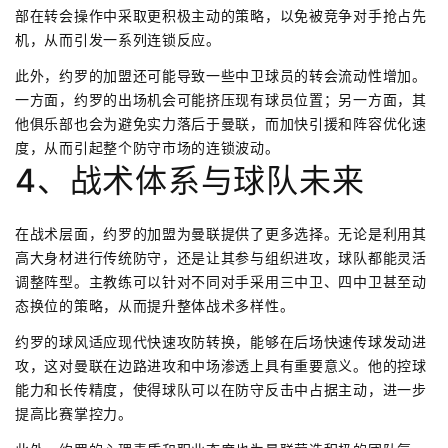
部在转会操作中采取更积极主动的策略，以免被竞争对手抢占先
机，从而引发一系列连锁反应。
此外，约罗的加盟还可能导致一些中卫球员的转会流动性增加。
一方面，约罗的出场机会可能挤压现有球员位置；另一方面，其
他俱乐部也会为避免实力落后于曼联，而加快引援和阵容优化速
度，从而引起整个防守市场的连锁波动。
4、战术体系与球队未来
在战术层面，约罗的加盟为曼联提供了更多选择。无论是利用其
高大身材进行传统防守，还是让其参与组织进攻，球队都能灵活
调整阵型。主教练可以针对不同对手采用三中卫、四中卫甚至动
态换位的策略，从而提升整体战术多样性。
约罗的球风适应现代快速攻防转换，能够在后场快速传球发动进
攻，这对曼联在边路进攻和中场渗透上具有重要意义。他的控球
能力和长传精度，使得球队可以在防守反击中占据主动，进一步
提高比赛掌控力。