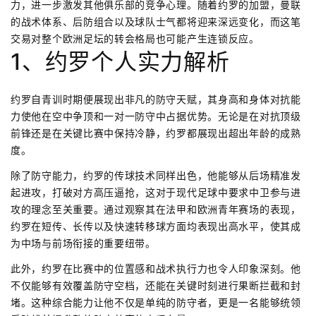
力，进一步激发其他俱乐部的竞争心理。随着约罗的加盟，曼联
的战术体系、后防组合以及球队士气都将迎来深远变化，而这笔
交易对整个欧洲足坛的转会格局也可能产生连锁反应。
1、约罗个人实力解析
约罗自青训时期便展现出非凡的防守天赋，其身高和身体对抗能
力使他在空中争顶和一对一防守中占据优势。无论是在对抗顶级
前锋还是在关键比赛中保持冷静，约罗都展现出超出年龄的成熟
度。
除了防守能力，约罗的传球技术同样出色，他能够从后场精准发
起进攻，打破对方高压逼抢，这对于现代足球中要求中卫参与进
攻的理念至关重要。通过观察其在法甲和欧洲青年赛场的表现，
约罗在短传、长传以及快速转移球方面均表现出高水平，使其成
为中场与前场衔接的重要纽带。
此外，约罗在比赛中的位置感和战术执行力也令人印象深刻。他
不仅能够有效覆盖防守空档，还能在关键时刻进行果断拦截和封
堵。这种综合能力让他不仅是单纯的防守者，更是一名能够统领