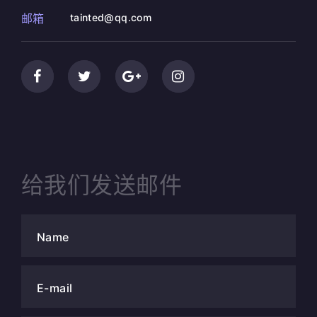
邮箱
tainted@qq.com
给我们发送邮件
Name
E-mail