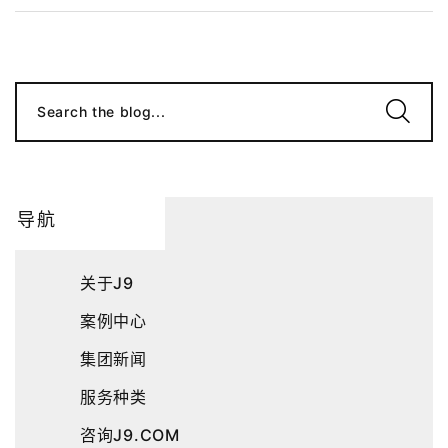
Search the blog...
导航
关于J9
案例中心
集团新闻
服务种类
咨询J9.COM