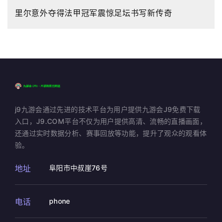
里尔意外夺得法甲冠军震惊足坛书写新传奇
j9九游会通过先进的技术平台为用户提供九游会J9免费下载
入口，J9.COM平台不仅为用户提供高清、流畅的直播画面，
还通过实时数据分析、赛事回放等功能，提升了观众的观看体
验。
地址
阜阳市中叔崖76号
电话
phone