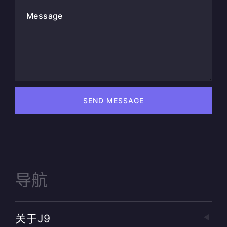
Message
SEND MESSAGE
导航
关于J9