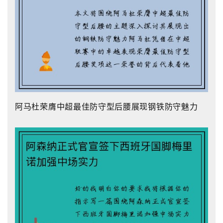
阿马杜荣膺中超最佳防守型后腰展现钢铁防守魅力