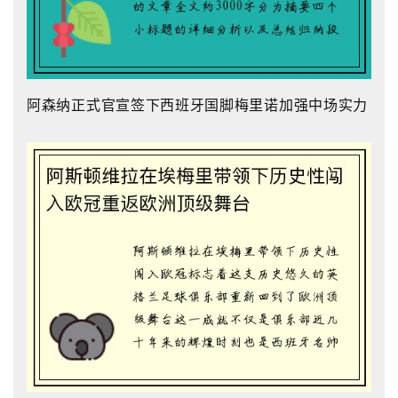
阿森纳正式官宣签下西班牙国脚梅里诺加强中场实力