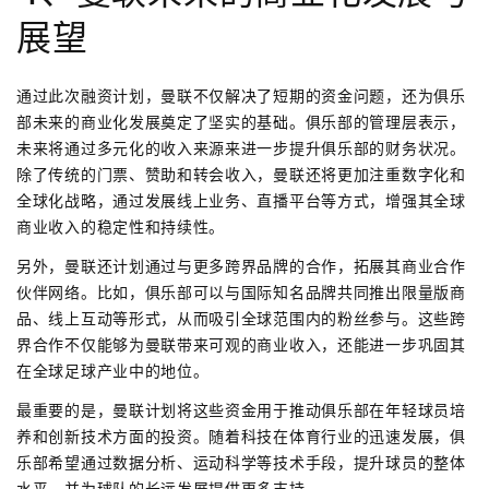
展望
通过此次融资计划，曼联不仅解决了短期的资金问题，还为俱乐
部未来的商业化发展奠定了坚实的基础。俱乐部的管理层表示，
未来将通过多元化的收入来源来进一步提升俱乐部的财务状况。
除了传统的门票、赞助和转会收入，曼联还将更加注重数字化和
全球化战略，通过发展线上业务、直播平台等方式，增强其全球
商业收入的稳定性和持续性。
另外，曼联还计划通过与更多跨界品牌的合作，拓展其商业合作
伙伴网络。比如，俱乐部可以与国际知名品牌共同推出限量版商
品、线上互动等形式，从而吸引全球范围内的粉丝参与。这些跨
界合作不仅能够为曼联带来可观的商业收入，还能进一步巩固其
在全球足球产业中的地位。
最重要的是，曼联计划将这些资金用于推动俱乐部在年轻球员培
养和创新技术方面的投资。随着科技在体育行业的迅速发展，俱
乐部希望通过数据分析、运动科学等技术手段，提升球员的整体
水平，并为球队的长远发展提供更多支持。