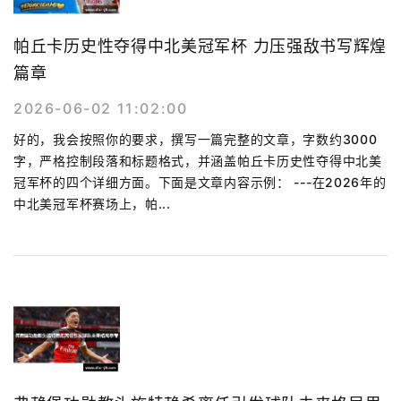
帕丘卡历史性夺得中北美冠军杯 力压强敌书写辉煌
篇章
2026-06-02 11:02:00
好的，我会按照你的要求，撰写一篇完整的文章，字数约3000
字，严格控制段落和标题格式，并涵盖帕丘卡历史性夺得中北美
冠军杯的四个详细方面。下面是文章内容示例： ---在2026年的
中北美冠军杯赛场上，帕...