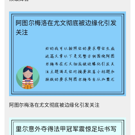
阿图尔梅洛在尤文彻底被边缘化引发关注