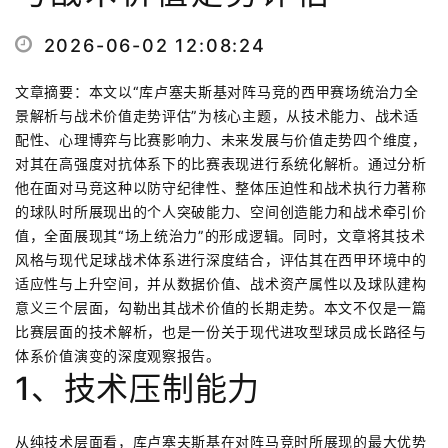
2026-06-02 12:08:24
文章摘要：本文以“库卢塞夫斯基对阵马竞的西甲赛场统治力全
景解析与战术价值走势评估”为核心主题，从技术能力、战术适
配性、心理博弈与比赛影响力、未来发展与价值走势四个维度，
对其在高强度对抗体系下的比赛表现进行系统化解析。通过分析
他在面对马竞这种以防守纪律性、整体压迫性和战术执行力著称
的球队时所展现出的个人突破能力、空间创造能力和战术牵引价
值，全面展现其“场上统治力”的形成逻辑。同时，文章将其技术
风格与现代足球战术体系进行深度结合，评估其在西甲环境中的
适应性与上升空间，并从数据价值、战术资产属性以及球队建构
意义三个层面，勾勒出其战术价值的长期走势。本文不仅是一篇
比赛层面的技术解析，也是一份关于现代进攻型球员成长路径与
体系价值演变的深度观察报告。
1、技术压制能力
从纯技术层面看，库卢塞夫斯基在对阵马竞时所展现的最大优势