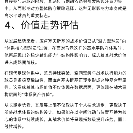
直接参与进球的阶段，其站位与跑动依然会引发防线注意力集
中，从而影响对方整体防守策略选择，这种无形影响力本身就是
高水平球员的重要标志。
4、价值走势评估
从发展趋势来看，库卢塞夫斯基的战术价值已从“潜力型球员”向
“体系核心型球员”过渡。在面对马竞这样的高水平防守体系时，
他所展现出的稳定输出能力与结构性影响力，标志着其战术价值
进入成熟期阶段。
在现代足球体系中，兼具持球突破、空间理解与战术执行能力的
球员具备极高稀缺性，而库卢塞夫斯基正逐步形成这种复合型属
性。这意味着其市场价值不仅体现在数据层面，更体现在战术建
构层面的“体系资产价值”。
从长期走势看，其发展上限不仅取决于个人技术进步，更取决于
所处战术体系的结构设计。如果能在以空间流动与位置互换为核
心的体系中持续成长，其战术价值将呈现指数级提升趋势，而非
线性增长。