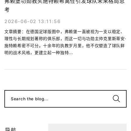
弗赖堡功勋教头施特赖希离任引发球队未来格局思
考
2026-06-02 13:11:56
文章摘要：在德国足球版图中，弗赖堡一直被视为一支以稳定、
理性与长期规划著称的俱乐部，而这一切与功勋主帅克里斯蒂安·
施特赖希密不可分。十余年的执教岁月里，他不仅塑造了球队鲜
明的战术风格，更建立起一种独特...
Search the blog...
导航