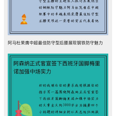
阿马杜荣膺中超最佳防守型后腰展现钢铁防守魅力