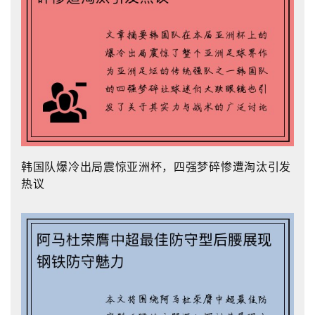
韩国队爆冷出局震惊亚洲杯，四强梦碎惨遭淘汰引发
热议