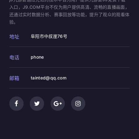
入口，J9.COM平台不仅为用户提供高清、流畅的直播画面，
还通过实时数据分析、赛事回放等功能，提升了观众的观看体
验。
地址
阜阳市中叔崖76号
电话
phone
邮箱
tainted@qq.com