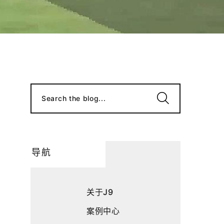
Search the blog...
导航
关于J9
案例中心