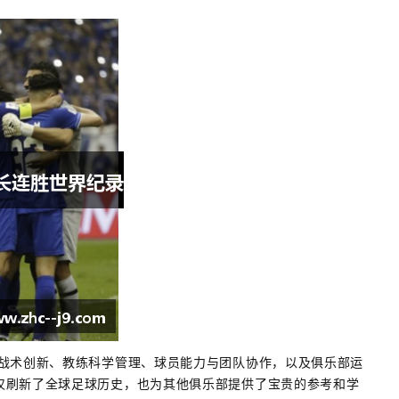
技战术创新、教练科学管理、球员能力与团队协作，以及俱乐部运
仅刷新了全球足球历史，也为其他俱乐部提供了宝贵的参考和学