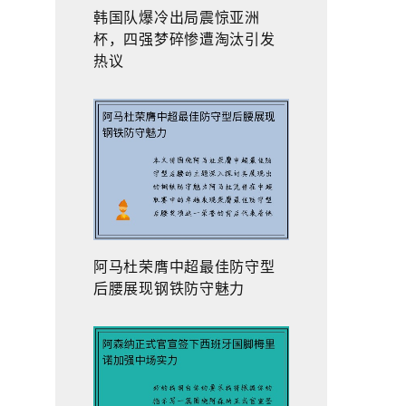
韩国队爆冷出局震惊亚洲
杯，四强梦碎惨遭淘汰引发
热议
阿马杜荣膺中超最佳防守型
后腰展现钢铁防守魅力