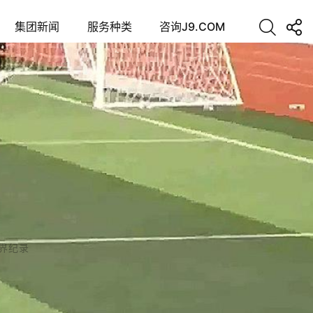
集团新闻
服务种类
咨询J9.COM
世界纪录