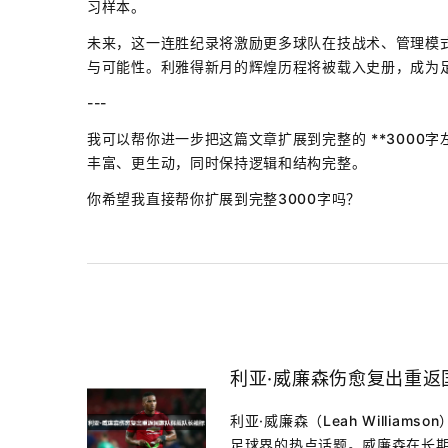
习样本。
未来，这一连胜纪录将激励更多球队在技战术、管理模
与可能性。利雅得新月的辉煌历程将被载入史册，成为
---
我可以帮你进一步把这篇文章扩展到完整的 **3000
丰富、更生动，同时保持逻辑和结构完整。
你希望我直接帮你扩展到完整3000字吗？
利亚·威廉森伤愈复出重返
利亚·威廉森（Leah Willi
足球界的热点话题。威廉森在长