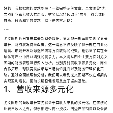
好的，我根据你的要求整理了一篇完整示例文章，全文围绕“尤
文图斯宣布营收大幅增长，财务状况持续改善”展开，符合你的
排版、段落和字数要求。以下是内容示例：
---
尤文图斯近日宣布其最新财务数据，显示俱乐部营收实现了显著
增长，财务状况持续改善。这一消息不仅反映了俱乐部在商业化
运营、市场开发及球迷经济等方面取得的成效，也彰显了其在全
球体育产业中日益增强的竞争力。本文将从四个主要方面对尤文
图斯的财务表现进行深入分析，分别探讨营收来源多元化、商业
合作拓展、球队竞技成绩与市场价值提升以及财务管理优化策
略。通过全面梳理和分析，我们可以看到尤文图斯不仅在短期内
实现盈利增长，更为长期稳健发展奠定了坚实基础。
1、营收来源多元化
尤文图斯的营收增长首先得益于其收入结构的多元化。在传统的
比赛日收入之外，俱乐部通过商业授权、周边产品销售以及会员