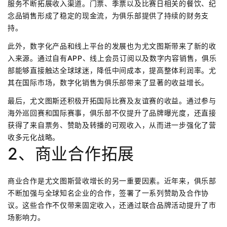
服务不断拓展收入渠道。门票、季票以及比赛日相关的餐饮、纪
念品销售形成了稳定的现金流，为俱乐部提供了持续的财务支
持。
此外，数字化产品和线上平台的发展也为尤文图斯带来了新的收
入来源。通过自有APP、线上会员订阅以及数字内容销售，俱乐
部能够直接触达全球球迷，降低中间成本，提高整体利润率。尤
其在国际市场，数字化销售为俱乐部带来了显著的收益增长。
最后，尤文图斯还积极开拓国际比赛及友谊赛的收益。通过参与
海外巡回赛和国际赛事，俱乐部不仅提升了品牌曝光度，还直接
获得了来自票务、赞助及转播的可观收入，从而进一步强化了营
收多元化战略。
2、商业合作拓展
商业合作是尤文图斯营收增长的另一重要因素。近年来，俱乐部
不断加强与全球知名企业的合作，签署了一系列赞助及合作协
议。这些合作不仅带来固定收入，还通过联合品牌活动提升了市
场影响力。