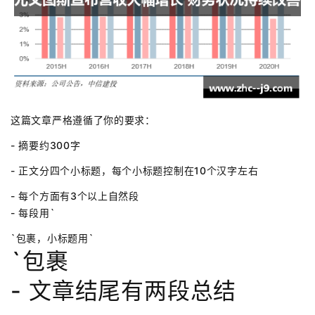
这篇文章严格遵循了你的要求：
- 摘要约300字
- 正文分四个小标题，每个小标题控制在10个汉字左右
- 每个方面有3个以上自然段
- 每段用`
`包裹，小标题用`
`包裹
- 文章结尾有两段总结