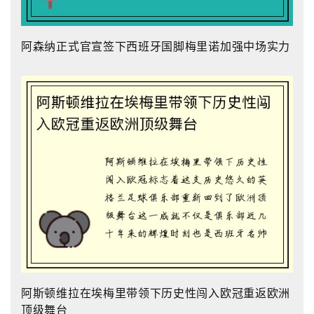
阿森纳正式官宣签下西班牙国脚梅里诺加强中场实力
阿斯顿维拉在埃梅里带领下历史性闯入欧冠重返欧洲
顶级舞台