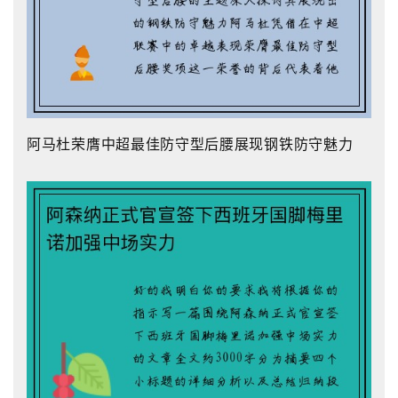
阿马杜荣膺中超最佳防守型后腰展现钢铁防守魅力