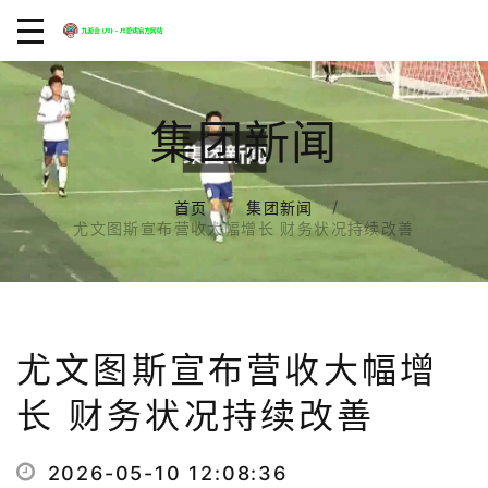
集团新闻
首页
集团新闻
尤文图斯宣布营收大幅增长 财务状况持续改善
尤文图斯宣布营收大幅增
长 财务状况持续改善
2026-05-10 12:08:36