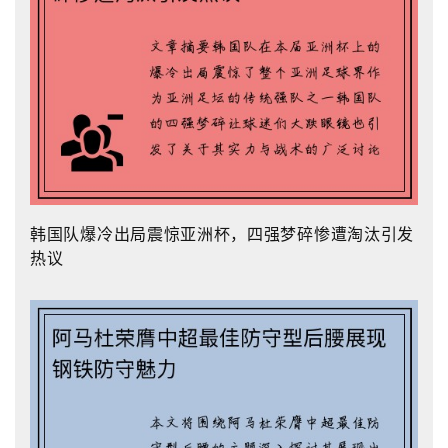
韩国队爆冷出局震惊亚洲杯，四强梦碎惨遭淘汰引发
热议