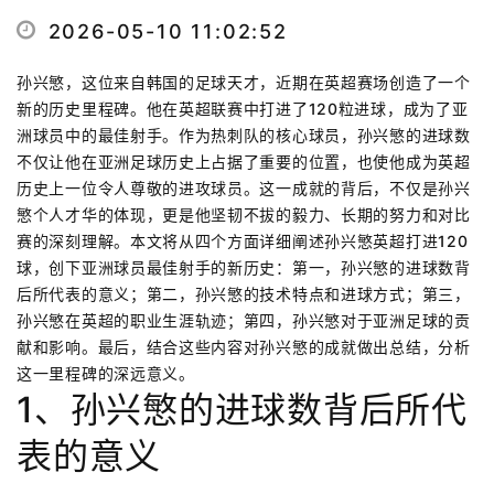
2026-05-10 11:02:52
孙兴慜，这位来自韩国的足球天才，近期在英超赛场创造了一个
新的历史里程碑。他在英超联赛中打进了120粒进球，成为了亚
洲球员中的最佳射手。作为热刺队的核心球员，孙兴慜的进球数
不仅让他在亚洲足球历史上占据了重要的位置，也使他成为英超
历史上一位令人尊敬的进攻球员。这一成就的背后，不仅是孙兴
慜个人才华的体现，更是他坚韧不拔的毅力、长期的努力和对比
赛的深刻理解。本文将从四个方面详细阐述孙兴慜英超打进120
球，创下亚洲球员最佳射手的新历史：第一，孙兴慜的进球数背
后所代表的意义；第二，孙兴慜的技术特点和进球方式；第三，
孙兴慜在英超的职业生涯轨迹；第四，孙兴慜对于亚洲足球的贡
献和影响。最后，结合这些内容对孙兴慜的成就做出总结，分析
这一里程碑的深远意义。
1、孙兴慜的进球数背后所代
表的意义