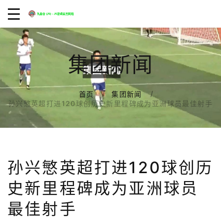
集团新闻
首页
集团新闻
孙兴慜英超打进120球创历史新里程碑成为亚洲球员最佳射手
孙兴慜英超打进120球创历
史新里程碑成为亚洲球员
最佳射手