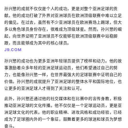
孙兴慜的成就不仅仅是个人的成功，更是对整个亚洲足球的贡
献。他的成功打破了外界对亚洲球员在欧洲顶级联赛中难以立足
的偏见。在过去，虽然有不少亚洲球员在欧洲赛场上踢球，但大
多以角色球员身份存在，很难成为顶级球星。然而，孙兴慜的崛
起，向世界证明了亚洲球员不仅能够在欧洲顶级联赛中站稳脚
跟，而且能够成为其中的核心球员。
J9.COM
孙兴慜的成功也为更多亚洲年轻球员提供了榜样和动力。他的故
事激励着众多年轻的亚洲足球运动员，他们希望通过自己的努
力，也能像孙兴慜一样，在世界最强大的足球联赛中证明自己的
价值。孙兴慜的成就提升了亚洲足球的整体水平和国际地位，也
让更多的亚洲足球人才得到了关注和认可。
此外，孙兴慜还通过他的社交媒体和在比赛中的言传身教，积极
推动亚洲足球的文化传播。他不仅仅是一个足球运动员，更是亚
洲足球文化的代表。他的职业精神、进攻风格和成功经验，已经
成为了足球圈内外的一个象征，鼓舞着更多的球迷和球员为梦想
奋斗。