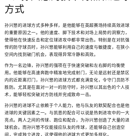
方式
孙兴慜的进球方式多种多样，是他能够在英超赛场持续高效进球
的重要原因之一。他的速度、脚下技术和对场上局势的洞察力，
使得他在快速反击和定位球进攻中都非常出色。特别是在对抗强
悍的防守球员时，孙兴慜能够利用自己的速度与敏捷度，在狭小
空间内找到破门机会，表现得异常冷静和高效。
作为一名边锋，孙兴慜的强项在于快速突破和左右脚的均衡使
用。他能够在高速奔跑中精准地完成射门，无论是远射还是禁区
内的近距离打门，孙兴慜的进球方式都充满变化，令守门员防不
胜防。尤其是在面对一对一的防守时，孙兴慜以其出色的个人技
术，能够轻松突破对方防线并完成致命一击。
孙兴慜的进球不止依赖于个人能力，他与队友的默契配合也是他
进球的关键因素之一。与凯恩的配合可以说是热刺进攻中的一大
亮点。两人之间的传球、跑位和配合，为孙兴慜创造了大量的进
球机会。而孙兴慜不仅能接应队友的传球，还能够自己创造空
间，完成独立进攻，这使得他的进球方式更加多样化。