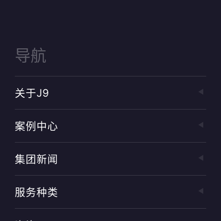
导航
关于J9
案例中心
集团新闻
服务种类