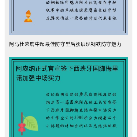
阿马杜荣膺中超最佳防守型后腰展现钢铁防守魅力