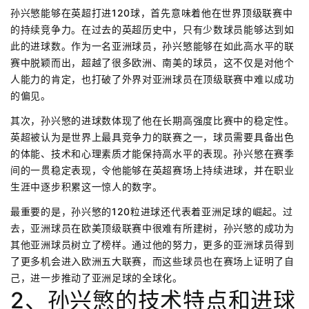
孙兴慜能够在英超打进120球，首先意味着他在世界顶级联赛中
的持续竞争力。在过去的英超历史中，只有少数球员能够达到如
此的进球数。作为一名亚洲球员，孙兴慜能够在如此高水平的联
赛中脱颖而出，超越了很多欧洲、南美的球员，这不仅是对他个
人能力的肯定，也打破了外界对亚洲球员在顶级联赛中难以成功
的偏见。
其次，孙兴慜的进球数体现了他在长期高强度比赛中的稳定性。
英超被认为是世界上最具竞争力的联赛之一，球员需要具备出色
的体能、技术和心理素质才能保持高水平的表现。孙兴慜在赛季
间的一贯稳定表现，令他能够在英超赛场上持续进球，并在职业
生涯中逐步积累这一惊人的数字。
最重要的是，孙兴慜的120粒进球还代表着亚洲足球的崛起。过
去，亚洲球员在欧美顶级联赛中很难有所建树，孙兴慜的成功为
其他亚洲球员树立了榜样。通过他的努力，更多的亚洲球员得到
了更多机会进入欧洲五大联赛，而这些球员也在赛场上证明了自
己，进一步推动了亚洲足球的全球化。
2、孙兴慜的技术特点和进球