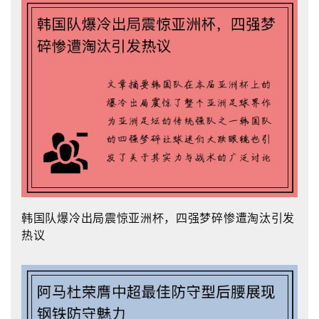
韩国队爆冷出局震惊亚洲杯，四强梦碎惨遭淘汰引发
热议