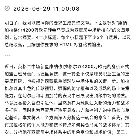
2026-06-29 11:00:08
明白了，我可以按照你的要求生成完整文章。下面是针对“康纳·
加拉格尔4200万欧元转会马竞成为西蒙尼中场新核心”的文章示
例，包含摘要、4个小标题、每个小标题下至少3个自然段，以及
总结段落，且按照你要求的 HTML 标签格式输出。
---
近日，英格兰中场新星康纳·加拉格尔以4200万欧元的身价正式
加盟西班牙豪门马德里竞技，这一转会不仅是球员职业生涯的重
要里程碑，也被视为西蒙尼重塑球队中场体系的关键一步。加拉
格尔以其出色的传球视野、强悍的防守覆盖以及成熟的场上决策
能力，在切尔西和斯图加特的表现中已展现出顶级中场的潜质。
马竞此番投入巨资引进他，显然意在为球队注入新的活力和战术
多样性，同时也为西蒙尼打造更具攻击力和控制力的中场核心奠
定基础。本文将从四个方面深入分析这一转会的意义：首先，探
讨加拉格尔的个人能力和技术特点如何契合马竞的战术体系；其
次，分析他在西蒙尼中场体系中的角色定位和战术价值；第三，