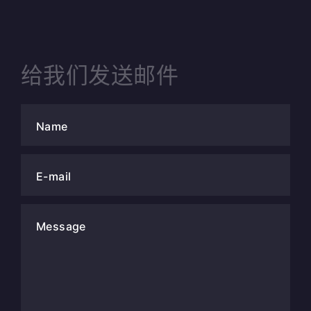
给我们发送邮件
Name
E-mail
Message