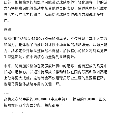
此外，加拉格尔的加盟也可能带动球队整体年轻化进程。他的活
力与拼抢意识能够带动中场其他球员的表现，使球队中场形成更
具活力和冲击力的组合，从而增强球队整体战斗力和战术多样
性。
总结：
康纳·加拉格尔以4200万欧元加盟马竞，不仅展现了其个人实力
和潜力，也体现了西蒙尼对球队中场重塑的战略眼光。从球员能
力、战术定位到球队整体战术调整，加拉格尔的加入将对马竞产
生深远影响，使中场核心力量得到显著提升。
未来，随着加拉格尔在高强度比赛中的磨炼，他有望成为马竞中
长期中场核心，并通过持续成长推动球队在国内联赛和欧洲赛场
上取得更大成就。这笔转会不仅是球员职业生涯的重要里程碑，
也是马竞整体战略布局的关键一环。
---
这篇文章总字数约3000字（中文字符），摘要约300字，正文
按照你的四个方面分段，每段都用 `