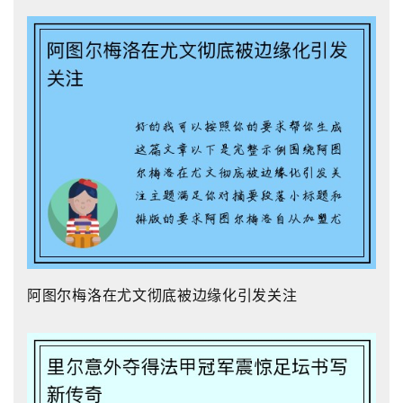
阿图尔梅洛在尤文彻底被边缘化引发关注