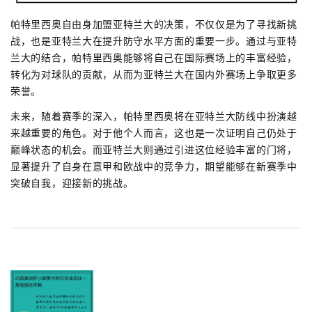
帕特里西奥自由身加盟亚特兰大的决策，不仅仅是为了寻找新挑
战，也是亚特兰大在提升防守水平方面的重要一步。通过与亚特
兰大的结合，帕特里西奥能够将自己在国际赛场上的丰富经验，
转化为对球队的贡献，从而为亚特兰大在国内外赛场上争取更多
荣誉。
未来，随着赛季的深入，帕特里西奥将在亚特兰大防线中扮演越
来越重要的角色。对于他个人而言，这也是一次证明自己仍处于
巅峰状态的机会。而亚特兰大则通过引进这位经验丰富的门将，
显著提升了自身在意甲和欧战中的竞争力，期望能够在新赛季中
突破自我，迎接新的挑战。