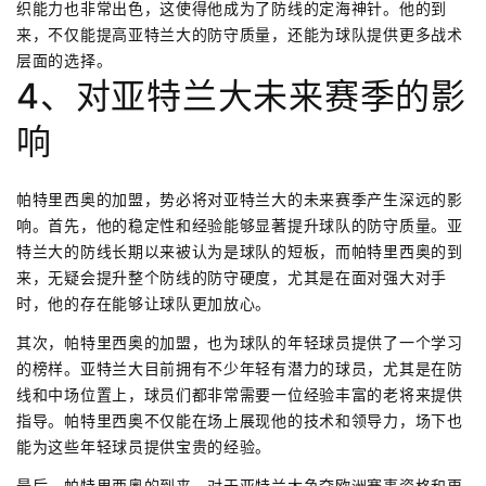
织能力也非常出色，这使得他成为了防线的定海神针。他的到
来，不仅能提高亚特兰大的防守质量，还能为球队提供更多战术
层面的选择。
4、对亚特兰大未来赛季的影
响
帕特里西奥的加盟，势必将对亚特兰大的未来赛季产生深远的影
响。首先，他的稳定性和经验能够显著提升球队的防守质量。亚
特兰大的防线长期以来被认为是球队的短板，而帕特里西奥的到
来，无疑会提升整个防线的防守硬度，尤其是在面对强大对手
时，他的存在能够让球队更加放心。
其次，帕特里西奥的加盟，也为球队的年轻球员提供了一个学习
的榜样。亚特兰大目前拥有不少年轻有潜力的球员，尤其是在防
线和中场位置上，球员们都非常需要一位经验丰富的老将来提供
指导。帕特里西奥不仅能在场上展现他的技术和领导力，场下也
能为这些年轻球员提供宝贵的经验。
最后，帕特里西奥的到来，对于亚特兰大争夺欧洲赛事资格和更