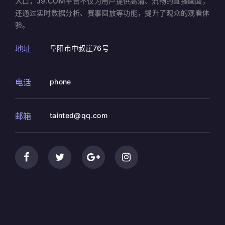
入口，J9.COM平台不仅为用户提供高清、流畅的直播画面，
还通过实时数据分析、赛事回放等功能，提升了观众的观看体
验。
地址
阜阳市中叔崖76号
电话
phone
邮箱
tainted@qq.com