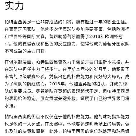
实力
帕特里西奥是一位非常成熟的门将，拥有超过十年的职业生涯。
在葡萄牙国家队，他曾多次代表球队参加重要赛事，包括欧洲杯
和世界杯等国际大赛，曾帮助葡萄牙赢得了2016年欧洲杯冠
军。他的稳健表现和出色的反应能力，使得他成为葡萄牙国家队
不可或缺的主力门将。
在俱乐部层面，帕特里西奥曾效力于葡萄牙豪门里斯本竞技，并
在球队中担任主力门将多年。在里斯本竞技的岁月里，他积累了
丰富的顶级联赛经验，凭借出色的扑救能力和良好的大局观，成
为了球队的防线核心。2018年，他加盟英超的狼队，并成为球
队的重要成员。尽管狼队在英超的表现起伏不定，但帕特里西奥
的表现始终稳定，屡次贡献关键扑救，证明了自己的世界级门将
水准。
帕特里西奥的优点不仅仅在于他的扑救能力。他的球场指挥能力
也是他的一大亮点。在比赛中，他能够迅速判断场上的局势，做
出及时的决策和调整。此外，帕特里西奥的定位球处理和球场组