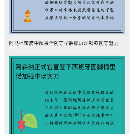
阿马杜荣膺中超最佳防守型后腰展现钢铁防守魅力