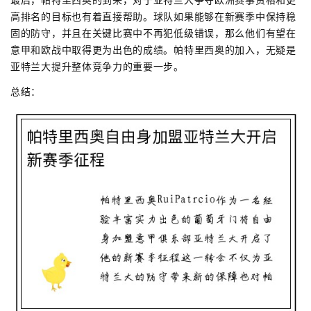
高排名的目标也有着直接帮助。球队如果能够在新赛季中保持稳
固的防守，并且在关键比赛中不再犯低级错误，那么他们有望在
意甲和欧战中取得更为出色的成绩。帕特里西奥的加入，无疑是
亚特兰大提升整体竞争力的重要一步。
总结：