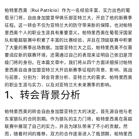
帕特里西奥（Rui Patrício）作为一名经验丰富、实力出色的葡
萄牙门将，自由身加盟意甲俱乐部亚特兰大，开启了他的新赛季
征程。这一转会不仅为亚特兰大的防守带来新的保障，也对帕特
里西奥个人的职业生涯具有重要意义。帕特里西奥在葡萄牙国家
队和葡超联赛中积累了丰富的比赛经验，并且在顶级联赛中积累
了大量的赛季出场数据。加盟亚特兰大之后，帕特里西奥不仅需
要适应新的联赛环境，还需通过自己的表现来证明自己依旧是顶
级门将的身份。在本篇文章中，我们将从四个方面详细探讨帕特
里西奥自由身加盟亚特兰大开启新赛季征程的背景、影响、挑战
与前景，分别为：转会背景分析、亚特兰大的需求、帕特里西奥
的职业生涯与实力、以及对亚特兰大未来赛季的影响。
1、转会背景分析
帕特里西奥的转会自由身加盟亚特兰大的决定，首先源自他与老
东家狼队的合同到期。作为狼队的主力门将，帕特里西奥在英超
联赛中展现了自己的实力，并且为球队带来了不小的贡献。然
而，随着时间的推移，双方的合作逐渐进入了瓶颈期，帕特里西