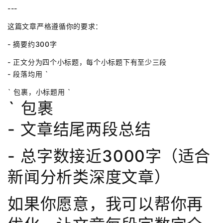
---
这篇文章严格遵循你的要求：
- 摘要约300字
- 正文分为四个小标题，每个小标题下有至少三段
- 段落均用 `
` 包裹，小标题用 `
` 包裹
- 文章结尾两段总结
- 总字数接近3000字（适合
新闻分析类深度文章）
如果你愿意，我可以帮你再