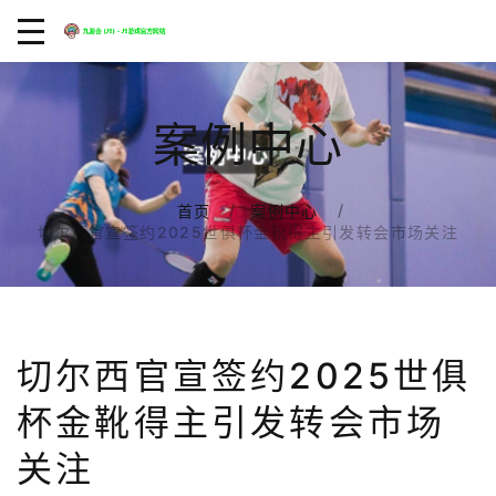
案例中心
首页
案例中心
切尔西官宣签约2025世俱杯金靴得主引发转会市场关注
切尔西官宣签约2025世俱
杯金靴得主引发转会市场
关注