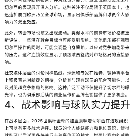
切尔西的表现展开深入分析。这种关注不仅局限于英国本土，也
迅速扩展到欧洲乃至全球市场，显示出俱乐部品牌和球员个人影
响力的双重效应。
此外，转会市场也随之出现波动。类似水平的前锋市场价格被重
新评估，一些潜在转会目标也可能受到影响。其他俱乐部在观察
切尔西操作的同时，可能会调整自身策略，以应对竞争加剧带来
的压力。这种连锁效应显示了顶级球员签约对市场格局的直接影
响。
社交媒体层面的讨论同样热烈。球迷和专家在推特、微博等平台
上积极表达对新援的期待，分析其与现有球员的配合可能性，以
及对英超竞争格局的影响。这种广泛互动不仅提升了切尔西的曝
光率，也为俱乐部后续的商业运作和品牌营销提供了更多机会。
4、战术影响与球队实力提升
在战术层面，2025世俱杯金靴的加盟意味着切尔西在进攻组织
上可以有更多战术选择。球员的个人终结能力和跑位意识，使得
球队可以尝试更多快速反击和高位压迫战术，增强比赛中的威胁