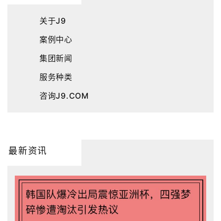
关于J9
案例中心
集团新闻
服务种类
咨询J9.COM
最新资讯