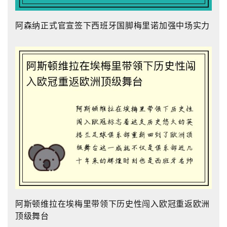
阿森纳正式官宣签下西班牙国脚梅里诺加强中场实力
阿斯顿维拉在埃梅里带领下历史性闯入欧冠重返欧洲
顶级舞台