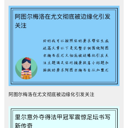
阿图尔梅洛在尤文彻底被边缘化引发关注