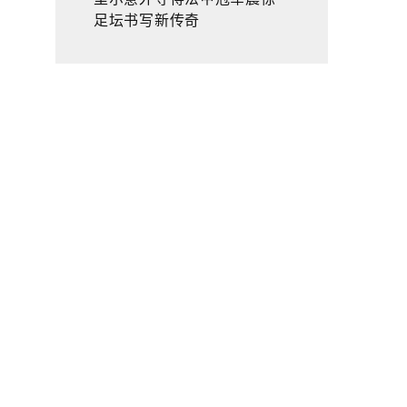
足坛书写新传奇