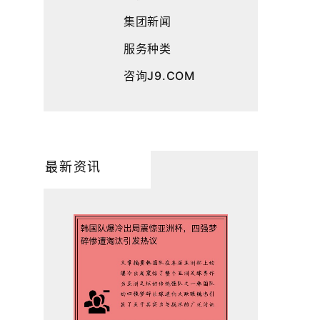
集团新闻
服务种类
咨询J9.COM
最新资讯