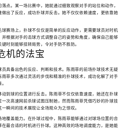
的落点。某一场比赛中，她就通过细致观察对手的站位和动作，
速做出了反应，成功扑球并反击。她不仅仅依赖速度，更依靠她
毛球赛场上，扑球不仅仅是简单的反应动作，更需要球员对时机
，并根据对手的击球方式调整自己的姿势和角度，确保自己能够
关键时刻能够扭转局势，令对手防不胜防。
危机的法宝
球员具备出色的反应、判断和技术。陈雨菲的前场扑球技术无疑
陈雨菲多次通过灵活的步伐和精准的扑球技术，成功化解了对手
奏。
移动到球的位置进行反击。陈雨菲不仅仅依靠速度，她还在扑球
过一次高速网前杀球试图压制她，然而陈雨菲凭借巧妙的扑球技
这一瞬间的技术展现让全场观众为之惊叹。
场地覆盖能力。在扑球过程中，陈雨菲能够通过对球场位置的合
够在最合适的时机进行扑球。这种高效的场地调度能力，是她能