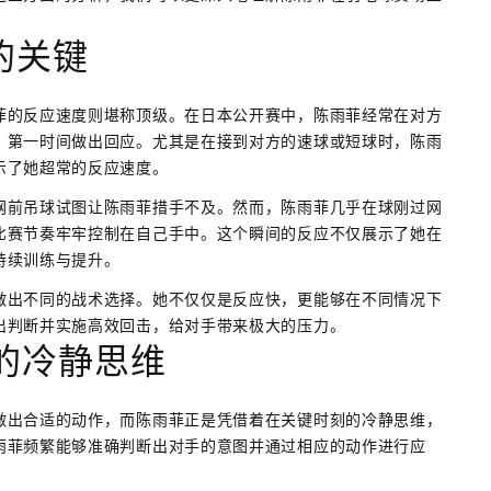
的关键
菲的反应速度则堪称顶级。在日本公开赛中，陈雨菲经常在对方
，第一时间做出回应。尤其是在接到对方的速球或短球时，陈雨
示了她超常的反应速度。
网前吊球试图让陈雨菲措手不及。然而，陈雨菲几乎在球刚过网
比赛节奏牢牢控制在自己手中。这个瞬间的反应不仅展示了她在
持续训练与提升。
做出不同的战术选择。她不仅仅是反应快，更能够在不同情况下
出判断并实施高效回击，给对手带来极大的压力。
的冷静思维
做出合适的动作，而陈雨菲正是凭借着在关键时刻的冷静思维，
雨菲频繁能够准确判断出对手的意图并通过相应的动作进行应