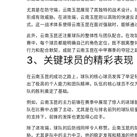
尤其是在防守端，云南玉昆展现了其独特的战术设计。
形成有效威胁。在进攻端，云南玉昆则以高效的快速反
式。这一战术体系使得云南玉昆在面对强敌时，能够通
此外，云南玉昆还注重球队的整体性与团队配合。在攻
赛中，每个球员都能明确自己的角色定位，既不脱离整
行力和配合默契，成就了云南玉昆在中甲赛季的夺冠之
3、关键球员的精彩表现
在云南玉昆的成功之路上，球队的核心球员发挥了举足
出了极高的个人能力和团队精神。队伍的核心球员不仅
队的胜利奠定了基础。
例如，云南玉昆的主力前锋在赛季中展现了惊人的进球能
队在比赛中占据了主动，尤其是在与排名前列的球队较
的支持下，前锋的发挥也更加得心应手。
除了进攻端，球队的后防线同样令人称赞。云南玉昆的
胁。尤其是队中的主力中卫，他的稳定发挥和精准的抢