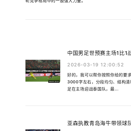
轮竞争格局中的一股强大力量。
中国男足世预赛主场1比1
2026-03-19 12:00:52
好的，我可以帮你按照你给的要
3000字左右，分段均匀、结构清
足在主场迎战泰国队，最...
亚森执教青岛海牛带领球