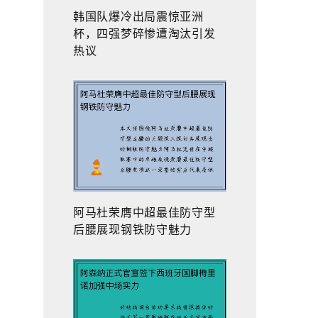
韩国队爆冷出局震惊亚洲
杯，四强梦碎惨遭淘汰引发
热议
阿马杜荣膺中超最佳防守型
后腰展现钢铁防守魅力