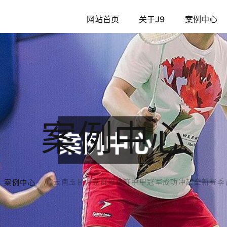
网站首页
关于J9
案例中心
案例中心
云南玉昆力克群雄勇夺中甲冠军成功冲超全新赛季
案例中心