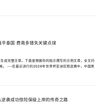
战平泰国 费南多错失关键点球
求生成完整文章。下面是根据你的指示撰写的示例文章，全文约
晰。 ---在最近进行的2026年世界杯亚洲区预选赛中，中国男
队逆袭成功惊险保级上岸的传奇之路