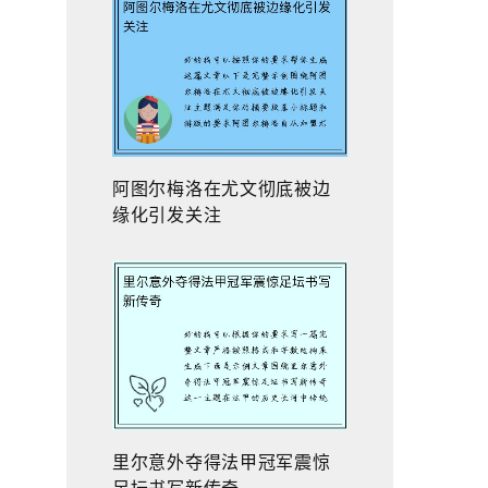
阿图尔梅洛在尤文彻底被边
缘化引发关注
里尔意外夺得法甲冠军震惊
足坛书写新传奇