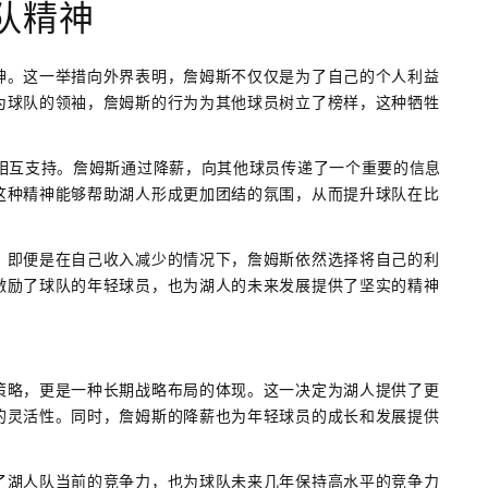
队精神
神。这一举措向外界表明，詹姆斯不仅仅是为了自己的个人利益
为球队的领袖，詹姆斯的行为为其他球员树立了榜样，这种牺牲
与相互支持。詹姆斯通过降薪，向其他球员传递了一个重要的信息
这种精神能够帮助湖人形成更加团结的氛围，从而提升球队在比
。即便是在自己收入减少的情况下，詹姆斯依然选择将自己的利
激励了球队的年轻球员，也为湖人的未来发展提供了坚实的精神
策略，更是一种长期战略布局的体现。这一决定为湖人提供了更
的灵活性。同时，詹姆斯的降薪也为年轻球员的成长和发展提供
了湖人队当前的竞争力，也为球队未来几年保持高水平的竞争力