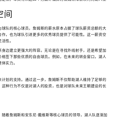
空间
为球队的核心球员，詹姆斯的薪水原本占据了球队薪资总额的大
合作，也为球队引进更多的优秀球员提供了可能性。这一薪资空
灵活性。
斯身边建立更强大的阵容。无论是在寻找外线射手，还是希望加
价格签下那些优质的自由球员。例如，在未来的转会窗口，湖人
整体实力。
来计划的支持。通过这一步，詹姆斯不仅帮助湖人维持了足够的
，这种行为不仅是对湖人的投资，也是对球队未来王朝建设的长
。随着詹姆斯和安东尼·戴维斯等核心球员的领导，湖人队逐渐加