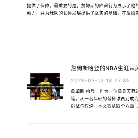
提供了保障。最重要的是，詹姆斯的降薪行为展示了他
动力，并为球队的长远发展提供了坚实的基础。在詹姆
詹姆斯哈登的NBA生涯从
2026-03-12 13:27:35
詹姆斯·哈登，作为一位极具天赋
笔。从一名年轻的替补球员到成
挑战与辉煌。本文将从四个方面..