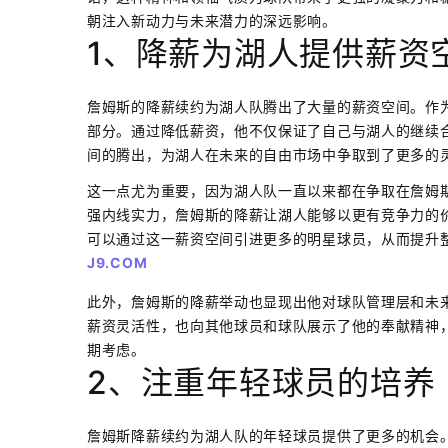
朝注入新动力与未来潜力的深远影响。
1、降薪为湖人提供薪资
詹姆斯的降薪续约为湖人队腾出了大量的薪资空间。作
部分。通过降低薪资，他不仅保证了自己与湖人的继续
间的腾出，为湖人在未来的自由市场中争取到了更多的
这一点尤为重要，因为湖人队一直以来都在争取在詹姆
强内线实力，詹姆斯的降薪让湖人能够以更有竞争力的
可以通过这一薪资空间引进更多的明星球员，从而提升
J9.COM
此外，詹姆斯的降薪举动也显现出他对球队管理层和未
薪资灵活性，也向其他球员和球队展示了他的奉献精神
期考虑。
2、注重年轻球员的培养
詹姆斯降薪续约为湖人队的年轻球员提供了更多的机会