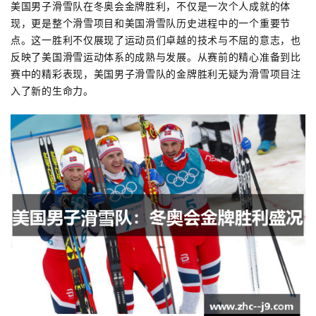
美国男子滑雪队在冬奥会金牌胜利，不仅是一次个人成就的体
现，更是整个滑雪项目和美国滑雪队历史进程中的一个重要节
点。这一胜利不仅展现了运动员们卓越的技术与不屈的意志，也
反映了美国滑雪运动体系的成熟与发展。从赛前的精心准备到比
赛中的精彩表现，美国男子滑雪队的金牌胜利无疑为滑雪项目注
入了新的生命力。