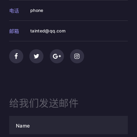
电话
phone
邮箱
tainted@qq.com
给我们发送邮件
Name