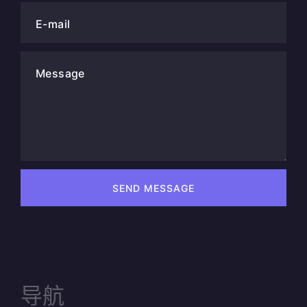
E-mail
Message
SEND MESSAGE
导航