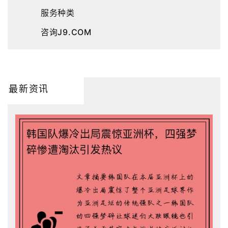
服务种类
咨询J9.COM
最新资讯