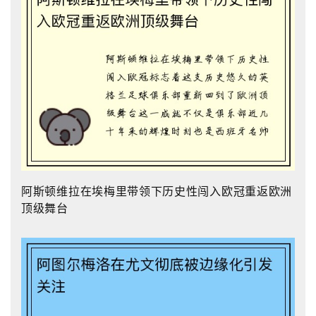
阿斯顿维拉在埃梅里带领下历史性闯入欧冠重返欧洲
顶级舞台