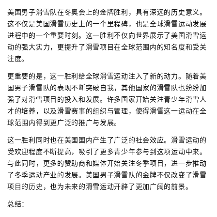
美国男子滑雪队在冬奥会上的金牌胜利，具有深远的历史意义。
这不仅是美国滑雪历史上的一个里程碑，也是全球滑雪运动发展
进程中的一个重要时刻。这一胜利不仅向世界展示了美国滑雪运
动的强大实力，更提升了滑雪项目在全球范围内的知名度和受关
注度。
更重要的是，这一胜利给全球滑雪运动注入了新的动力。随着美
国男子滑雪队的表现不断突破自我，其他国家的滑雪队也纷纷加
强了对滑雪项目的投入和发展。许多国家开始关注青少年滑雪人
才的培养，以及滑雪赛事的组织与管理，使得滑雪这一运动在全
球范围内得到更广泛的推广与发展。
这一胜利同时也在美国国内产生了广泛的社会效应。滑雪运动的
受欢迎程度不断提高，吸引了更多青少年参与到这项运动中来。
与此同时，更多的赞助商和媒体开始关注冬季项目，进一步推动
了冬季运动产业的发展。美国男子滑雪队的金牌不仅改变了滑雪
项目的历史，也为未来的滑雪运动开辟了更加广阔的前景。
总结：