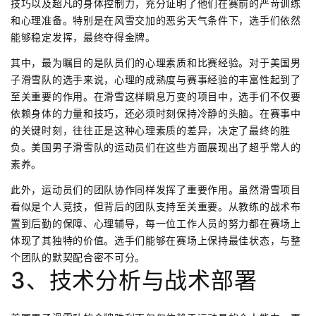
技巧以及超凡的身体控制力，充分证明了他们在赛前的严苛训练
和心理准备。特别是在风雪交加的恶劣天气条件下，选手们依然
能够稳定发挥，最终夺得金牌。
其中，最为瞩目的是队员们的心理素质和比赛经验。对于美国男
子滑雪队的选手来说，心理的成熟度与赛事经验的丰富性起到了
至关重要的作用。在滑雪这样瞬息万变的项目中，选手们不仅要
依赖身体的力量和技巧，还必须时刻保持冷静的头脑。在赛事中
的关键时刻，往往正是这种心理素质的差异，决定了最终的胜
负。美国男子滑雪队的运动员们在这些方面展现出了超乎常人的
素养。
此外，运动员们的团队协作同样发挥了重要作用。虽然滑雪项目
看似是个人竞技，但背后的团队支持至关重要。从教练的战术布
置到后勤的保障、心理辅导，每一位工作人员的努力都在赛场上
体现了其独特的价值。选手们能够在赛场上保持最佳状态，与整
个团队的默契配合密不可分。
3、技术分析与战术部署