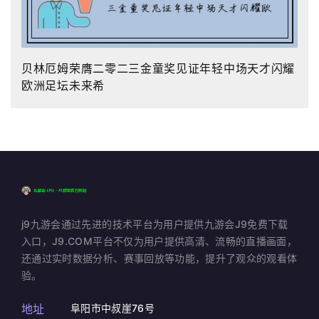
贝林厄姆荣膺二零二三金童奖见证年轻中场天才闪耀
欧洲足坛未来希
j9九游会通过先进的技术平台为用户提供九游会J9免费下载
入口，J9.COM平台不仅为用户提供高清、流畅的直播画面，
还通过实时数据分析、赛事回放等功能，提升了观众的观看体
验。
地址
阜阳市中叔崖76号