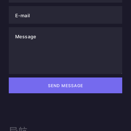
E-mail
Message
SEND MESSAGE