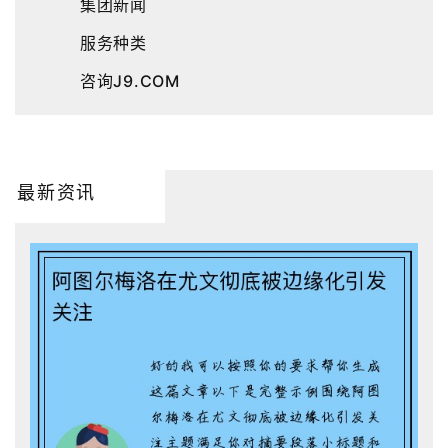
集团新闻
服务种类
咨询J9.COM
最新资讯