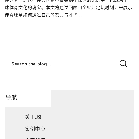
球体育文化的瑰宝。本文将通过回顾四个经典足坛时刻，来展示
传奇球星如何通过自己的努力与才华...
Search the blog...
导航
关于J9
案例中心