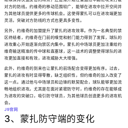
对方的防线。约维奇的移动范围较广，能够在进攻中拉开空间并
为其他球员提供更多的传球机会。这使得蒙扎可以在进攻端更加
灵活，突破对方防线的方式也更具多变性。
另外，约维奇的加盟提升了蒙扎的进攻效率。作为一名典型的禁
区终结者，约维奇在门前的嗅觉和射门能力得到了发挥，球队的
进攻重心开始逐渐向禁区内集中。蒙扎的中场球员更加注重给约
维奇输送精准的传中球和直塞球，这一战术的调整使得球队的进
攻更加直接和有效，进攻威胁大大增强。
此外，约维奇的到来也让蒙扎的前场配合变得更加有序。过去，
蒙扎的进攻有时显得零散，缺乏组织性，但约维奇的加入改变了
这一点。通过他与中场球员和边锋的默契配合，球队能够更加流
畅地组织进攻。尤其是在面对紧密防守时，约维奇的存在能够成
为进攻的突破口，吸引防守球员，为其他球员创造更多的进攻机
会。
J9官网
3、蒙扎防守端的变化