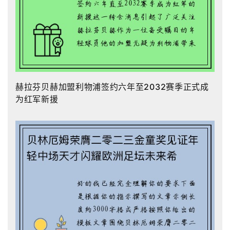
赫拉芬贝赫加盟利物浦签约六年至2032赛季正式成
为红军新援