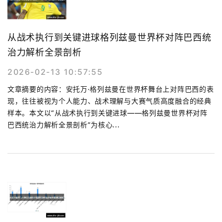
从战术执行到关键进球格列兹曼世界杯对阵巴西统
治力解析全景剖析
2026-02-13 10:57:55
文章摘要的内容：安托万·格列兹曼在世界杯舞台上对阵巴西的表
现，往往被视为个人能力、战术理解与大赛气质高度融合的经典
样本。本文以“从战术执行到关键进球——格列兹曼世界杯对阵
巴西统治力解析全景剖析”为核心...