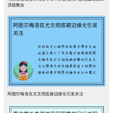
顶级舞台
阿图尔梅洛在尤文彻底被边缘化引发关注