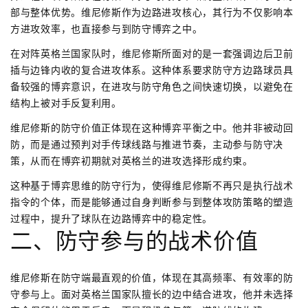
部与整体优势。维尼修斯作为边路进攻核心，其行为不仅影响本
方进攻效率，也直接参与到防守博弈之中。
在对阵英格兰国家队时，维尼修斯所面对的是一套强调边后卫前
插与边锋内收的复合进攻体系。这种体系要求防守方边路球员具
备较强的博弈意识，在进攻与防守角色之间快速切换，以避免在
结构上被对手反复利用。
维尼修斯的防守价值正体现在这种博弈平衡之中。他并非被动回
防，而是通过预判对手传球线路与推进节奏，主动参与防守决
策，从而在博弈初期就对英格兰的进攻选择形成约束。
这种基于博弈思维的防守行为，使得维尼修斯不再只是执行战术
指令的个体，而是能够通过自身判断参与到整体攻防策略的塑造
过程中，提升了球队在边路博弈中的稳定性。
二、防守参与的战术价值
维尼修斯在防守端最直观的价值，体现在其高频率、有效率的防
守参与上。面对英格兰国家队擅长的边中结合进攻，他并未选择