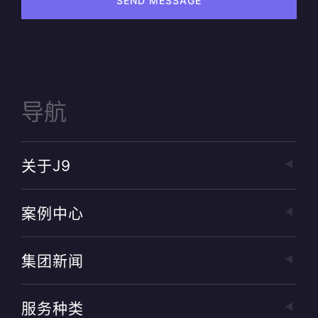
SEND MESSAGE
导航
关于J9
案例中心
集团新闻
服务种类