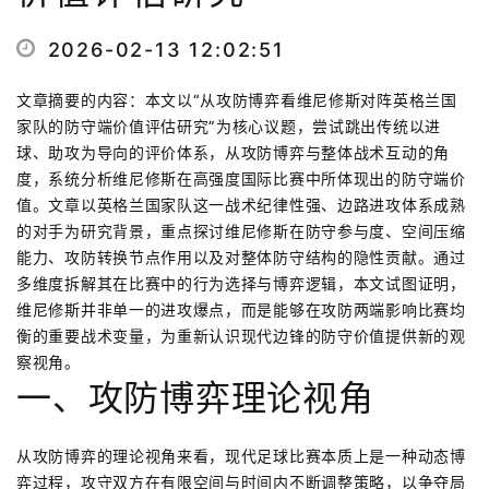
2026-02-13 12:02:51
文章摘要的内容：本文以“从攻防博弈看维尼修斯对阵英格兰国
家队的防守端价值评估研究”为核心议题，尝试跳出传统以进
球、助攻为导向的评价体系，从攻防博弈与整体战术互动的角
度，系统分析维尼修斯在高强度国际比赛中所体现出的防守端价
值。文章以英格兰国家队这一战术纪律性强、边路进攻体系成熟
的对手为研究背景，重点探讨维尼修斯在防守参与度、空间压缩
能力、攻防转换节点作用以及对整体防守结构的隐性贡献。通过
多维度拆解其在比赛中的行为选择与博弈逻辑，本文试图证明，
维尼修斯并非单一的进攻爆点，而是能够在攻防两端影响比赛均
衡的重要战术变量，为重新认识现代边锋的防守价值提供新的观
察视角。
一、攻防博弈理论视角
从攻防博弈的理论视角来看，现代足球比赛本质上是一种动态博
弈过程，攻守双方在有限空间与时间内不断调整策略，以争夺局