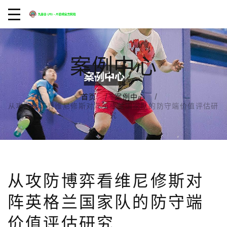
案例中心
首页
案例中心
从攻防博弈看维尼修斯对阵英格兰国家队的防守端价值评估研
究
从攻防博弈看维尼修斯对
阵英格兰国家队的防守端
价值评估研究