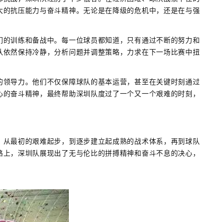
大的抗压能力与奋斗精神。无论是在降级的危机中，还是在与强
。
们的训练和备战中。每一位球员都知道，只有通过不断的努力和
队依然保持冷静，分析问题并调整策略，力求在下一场比赛中扭
的领导力。他们不仅保障球队的基本运营，甚至在关键时刻通过
心的奋斗精神，最终帮助深圳队度过了一个又一个艰难的时刻，
。从最初的艰难起步，到逐步建立起成熟的战术体系，再到球队
路上，深圳队展现出了无与伦比的拼搏精神和奋斗不息的决心，