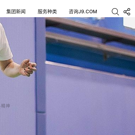
集团新闻
服务种类
咨询J9.COM
斗精神