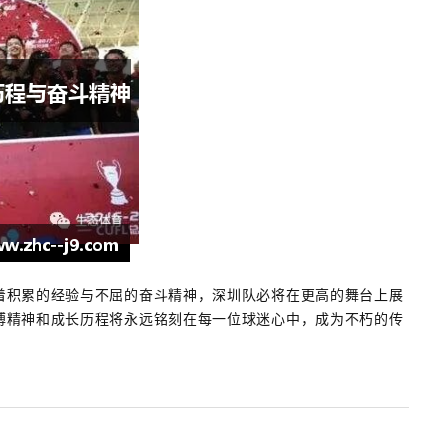
着积累的经验与不屈的奋斗精神，深圳队必将在更高的舞台上展
搏精神和成长历程将永远铭刻在每一位球迷心中，成为不朽的传