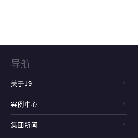
导航
关于J9
案例中心
集团新闻