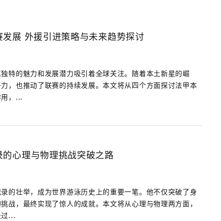
赛发展 外援引进策略与未来趋势探讨
其独特的魅力和发展潜力吸引着全球关注。随着本土新星的崛
争力，也推动了联赛的持续发展。本文将从四个方面探讨法甲本
，...
录的心理与物理挑战突破之路
纪录的壮举，成为世界游泳历史上的重要一笔。他不仅突破了身
的挑战，最终实现了惊人的成就。本文将从心理与物理两方面，
...