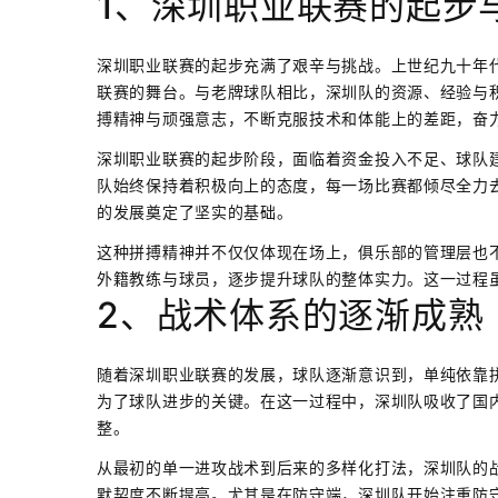
1、深圳职业联赛的起步
深圳职业联赛的起步充满了艰辛与挑战。上世纪九十年
联赛的舞台。与老牌球队相比，深圳队的资源、经验与
搏精神与顽强意志，不断克服技术和体能上的差距，奋
深圳职业联赛的起步阶段，面临着资金投入不足、球队
队始终保持着积极向上的态度，每一场比赛都倾尽全力
的发展奠定了坚实的基础。
这种拼搏精神并不仅仅体现在场上，俱乐部的管理层也
外籍教练与球员，逐步提升球队的整体实力。这一过程
2、战术体系的逐渐成熟
随着深圳职业联赛的发展，球队逐渐意识到，单纯依靠
为了球队进步的关键。在这一过程中，深圳队吸收了国
整。
从最初的单一进攻战术到后来的多样化打法，深圳队的
默契度不断提高。尤其是在防守端，深圳队开始注重防