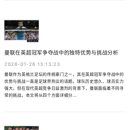
曼联在英超冠军争夺战中的独特优势与挑战分析
2026-01-26 13:13:23
曼联作为英格兰足坛的传统豪门之一，其在英超冠军争夺战中的
优势与挑战一直是足球界热议的话题。球队历史悠久、球员实力
强大，但在现代英超竞争日益激烈的背景下，曼联面临着不同寻
常的挑战。本文将从四个方面详细分...