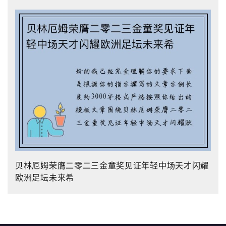
贝林厄姆荣膺二零二三金童奖见证年轻中场天才闪耀
欧洲足坛未来希