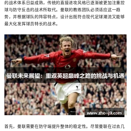
的战术体系日益成熟，传统的直接进攻风格已逐渐被更加注重控
球与防守反击的战术所取代。曼联的教练团队必须适应这一趋
势，并根据球队的阵容特点，设计出既符合现代足球潮流又能够
最大化发挥球员特长的战术。
首先，曼联需要在防守端提升整体的稳定性。尽管曼联在过去几