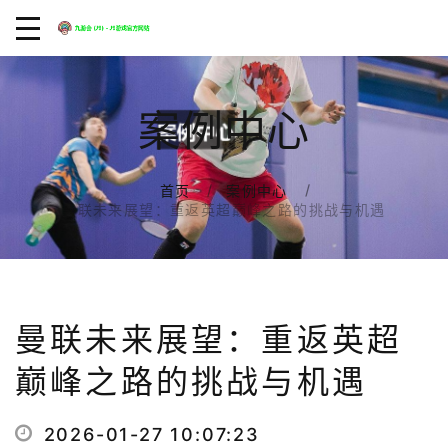
案例中心
首页
案例中心
曼联未来展望：重返英超巅峰之路的挑战与机遇
曼联未来展望：重返英超
巅峰之路的挑战与机遇
2026-01-27 10:07:23