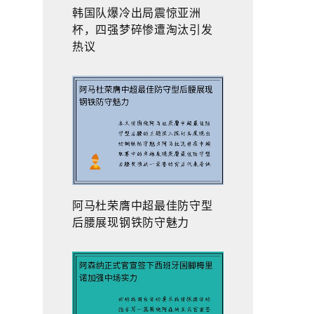
韩国队爆冷出局震惊亚洲
杯，四强梦碎惨遭淘汰引发
热议
阿马杜荣膺中超最佳防守型
后腰展现钢铁防守魅力