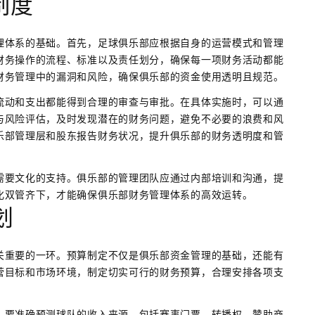
制度
理体系的基础。首先，足球俱乐部应根据自身的运营模式和管理
财务操作的流程、标准以及责任划分，确保每一项财务活动都能
财务管理中的漏洞和风险，确保俱乐部的资金使用透明且规范。
流动和支出都能得到合理的审查与审批。在具体实施时，可以通
与风险评估，及时发现潜在的财务问题，避免不必要的浪费和风
乐部管理层和股东报告财务状况，提升俱乐部的财务透明度和管
需要文化的支持。俱乐部的管理团队应通过内部培训和沟通，提
化双管齐下，才能确保俱乐部财务管理体系的高效运转。
划
关重要的一环。预算制定不仅是俱乐部资金管理的基础，还能有
营目标和市场环境，制定切实可行的财务预算，合理安排各项支
，要准确预测球队的收入来源，包括赛事门票、转播权、赞助商