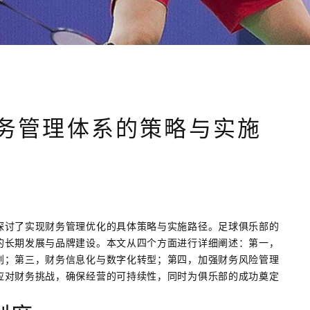
务管理体系的策略与实施
探讨了实现财务管理优化的具体策略与实施路径。足球俱乐部的
的长期发展与品牌建设。本文从四个方面进行详细阐述：第一，
划；第三，财务信息化与数字化转型；第四，加强财务风险管理
应对财务挑战，确保经营的可持续性，同时为俱乐部的成功奠定