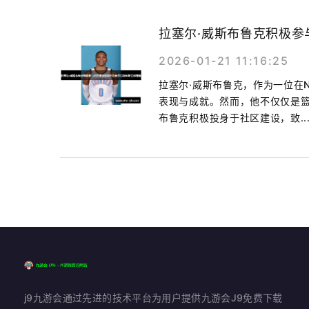
拉塞尔·威斯布鲁克积极
2026-01-21 11:16:25
拉塞尔·威斯布鲁克，作为一位在
表现与成就。然而，他不仅仅是
布鲁克积极投身于社区建设，致..
j9九游会通过先进的技术平台为用户提供九游会J9免费下载