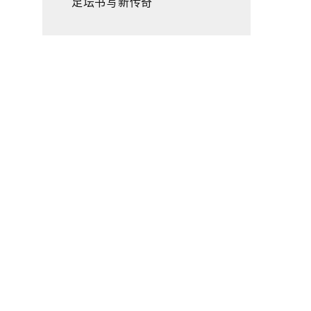
足坛书写新传奇