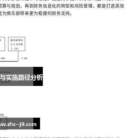
预算与规划，再到财务信息化的转型和风险管理，都是打造高效
能为俱乐部带来更为稳健的财务支持。