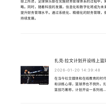
综上所述，足球俱乐部在实施财务管理体系的过程中，
略。同时，随着科技的发展，信息化和数字化将成为未
提升财务管理水平。通过系统化、精细化的财务管理，
持续发展。
扎克·拉文计划开设线上篮
2026-01-20 14:39:48
在当今社交媒体和在线教育的时
和训练心得，篮球界也不例外。扎
篮技巧著称，计划开设一系列线..