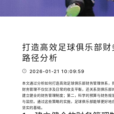
打造高效足球俱乐部财
路径分析
2026-01-21 10:09:59
本文通过分析如何打造高效足球俱乐部财务管理体系，
财务管理不仅仅涉及日常的收支平衡，还关系到俱乐部
建立健全的财务管理制度；第二，科学的预算与财务规
与监控。通过这些策略的实施，足球俱乐部能够更好地
坚实的基础。