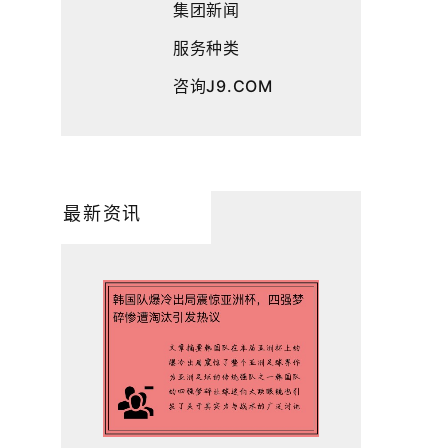
集团新闻
服务种类
咨询J9.COM
最新资讯