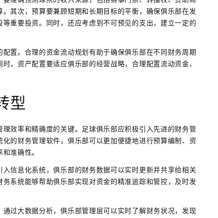
算。其次，预算要兼顾短期和长期目标的平衡，确保俱乐部在发
设等重要投资。同时，还应考虑到不可预见的支出，建立一定的
的配置。合理的资金流动规划有助于确保俱乐部在不同财务周期
同时，资产配置要适应俱乐部的经营战略，合理配置流动资金、
转型
管理效率和精确度的关键。足球俱乐部应积极引入先进的财务管
统化的财务管理软件，俱乐部可以更加便捷地进行预算编制、资
率和准确性。
引入信息化系统，俱乐部的财务数据可以实时更新并共享给相关
财务系统能够帮助俱乐部实现对资金的精准追踪和管控，及时发
。通过大数据分析，俱乐部管理层可以实时了解财务状况，发现