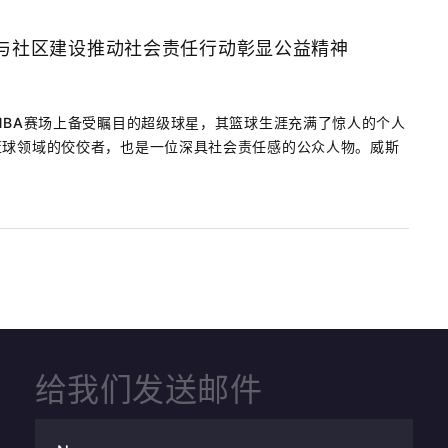
参与社区建设推动社会责任行动彰显公益精神
NBA赛场上备受瞩目的超级球星，其篮球生涯充满了惊人的个人
篮球领域的佼佼者，也是一位深具社会责任感的公众人物。威斯
.
给我们发送邮件