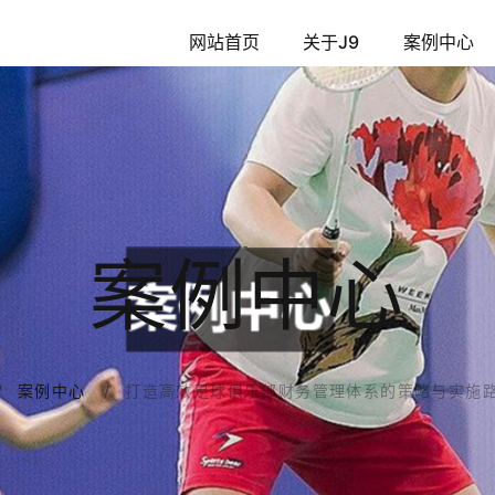
网站首页
关于J9
案例中心
案例中心
打造高效足球俱乐部财务管理体系的策略与实施
案例中心