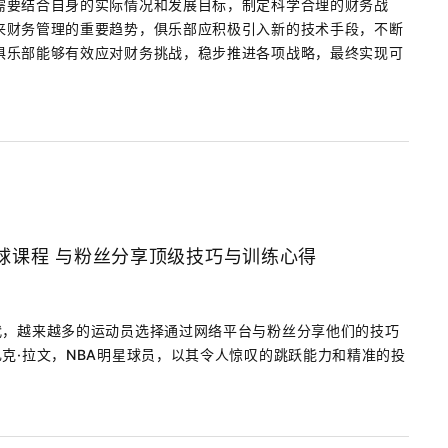
需要结合自身的实际情况和发展目标，制定科学合理的财务战
来财务管理的重要趋势，俱乐部应积极引入新的技术手段，不断
俱乐部能够有效应对财务挑战，稳步推进各项战略，最终实现可
球课程 与粉丝分享顶级技巧与训练心得
代，越来越多的运动员选择通过网络平台与粉丝分享他们的技巧
克·拉文，NBA明星球员，以其令人惊叹的跳跃能力和精准的投
.