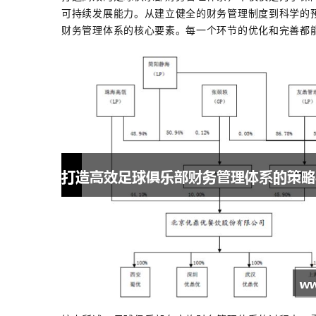
可持续发展能力。从建立健全的财务管理制度到科学的
财务管理体系的核心要素。每一个环节的优化和完善都