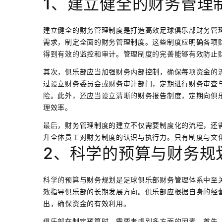
1、建立健全的财务管理
建立健全的财务管理制度是打造高效足球俱乐部财务管
需求，制定全面的财务管理制度。这些制度应明确各项
得到有效的监控和审计。管理制度的完善能够有效防止
其次，俱乐部应当加强财务内部控制，确保每项资金的
过设立财务委员会或财务审计部门，定期进行财务审查
险。此外，还应当设立清晰的财务报告制度，定期向俱
理效率。
最后，财务管理制度的建立不仅需要制度化的流程，还
升全体员工对财务制度的认识与执行力。只有制度与文
2、科学的预算与财务规
科学的预算与财务规划是足球俱乐部财务管理体系中至
效指导俱乐部的长期发展方向。俱乐部应根据自身的经
出，确保资金的有效利用。
俱乐部在制定预算时，需要考虑到多方面的因素。首先