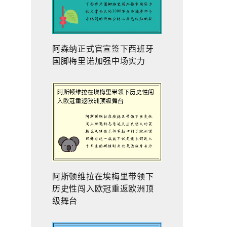
阿森纳正式官宣签下西班牙
国脚梅里诺加强中场实力
阿斯顿维拉在埃梅里带领下
历史性闯入欧冠重返欧洲顶
级舞台