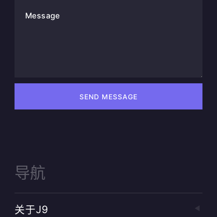
Message
SEND MESSAGE
导航
关于J9