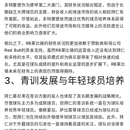
多特蒙德作为德甲第二大豪门，其财务状况相对稳定，但由于长
期缺乏大牌球员的支撑，转会收入和球迷市场的收入相较拜仁有
所差距。尽管如此，多特蒙德依然通过优秀的球员培养体系获得
了可观的收益，此外他们在球迷市场和社交媒体上的活跃度也让
他们的商业影响力逐渐扩大。
相比之下，RB莱比锡的财务状况则更加依赖于赞助商和母公司
Red Bull的资金支持。虽然RB莱比锡的运营收入还没有达到拜仁
和多特的水平，但其投资模式却为俱乐部带来了相对快速的成
长。尤其是在球队成绩的提升和商业运营的逐步扩展下，RB莱比
锡未来在财务上的表现仍然值得期待。
3、青训发展与年轻球员培养
拜仁慕尼黑在青训方面的投入也体现了其长期发展的战略眼光。
尽管球队主力多为成熟球员，但拜仁的青训系统一直在为球队培
养优秀年轻球员。像穆夏拉、萨比策等球员已经成为球队的主
力，而拜仁也在持续向外租借年轻球员以增加其经验。此外，拜
仁对于外籍球员的引进也一直保持着高度的关注，球队对全球青