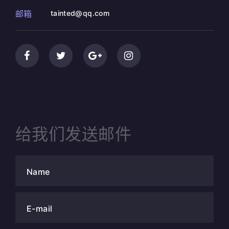
邮箱
tainted@qq.com
给我们发送邮件
Name
E-mail