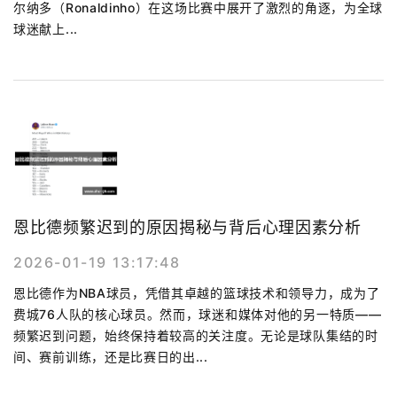
尔纳多（Ronaldinho）在这场比赛中展开了激烈的角逐，为全球
球迷献上...
恩比德频繁迟到的原因揭秘与背后心理因素分析
2026-01-19 13:17:48
恩比德作为NBA球员，凭借其卓越的篮球技术和领导力，成为了
费城76人队的核心球员。然而，球迷和媒体对他的另一特质——
频繁迟到问题，始终保持着较高的关注度。无论是球队集结的时
间、赛前训练，还是比赛日的出...