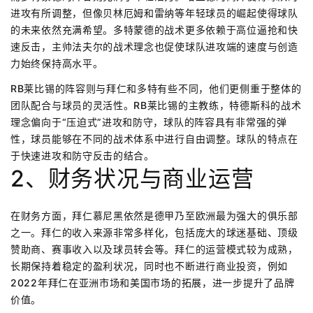
进攻有所调整，但像贝林厄姆和雷纳等年轻球员的崛起使得球队
的未来依然充满希望。多特蒙德的战术更多依赖于高位逼抢和快
速反击，主帅法夫尔的战术理念也促使球队进攻端的速度与创造
力始终保持高水平。
RB莱比锡的阵容则与拜仁和多特有些不同，他们更侧重于整体的
团队配合与球员的灵活性。RB莱比锡的主教练，特德斯科的战术
理念偏向于“压迫式”进攻和防守，球队的阵容具有非常强的弹
性，球员能够在不同的战术体系中进行自由调整。球队的特点在
于快速进攻和防守反击的结合。
2、财务状况与商业运营
在财务方面，拜仁慕尼黑依然是德甲乃至欧洲最为强大的俱乐部
之一。拜仁的收入来源非常多样化，包括庞大的球迷基础、顶级
赞助商、赛事收入以及球员转会等。拜仁的运营模式较为成熟，
长期保持着稳定的盈利状况，同时也不断进行商业投资，例如
2022年拜仁在亚洲市场和美国市场的拓展，进一步提升了品牌
价值。