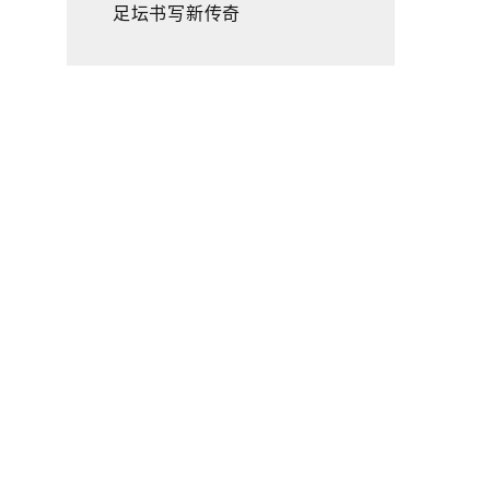
足坛书写新传奇