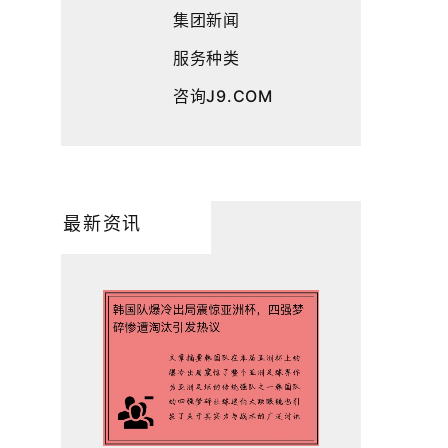
集团新闻
服务种类
咨询J9.COM
最新资讯