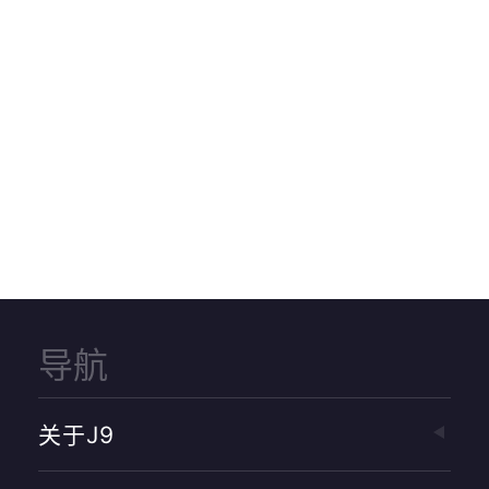
导航
关于J9