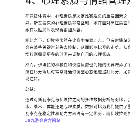
4、心理素质与情绪管理
在竞技体育中，心理素质是决定比赛胜负的重要因素之
异。斯瓦泰克的心理素质非常坚韧，她在面对高压局面
她在决胜局时表现得更加从容。
相比之下，伊埃拉虽然在比赛中充满斗志，但有时情绪
会在某些关键时刻失去控制，从而影响比赛的走势。从
埃拉则需要更多的时间来调整自己的心理状态。
然而，伊埃拉的积极性和快速反应也为她的比赛增添了
拉在比分落后时常常能通过调整心态迅速追赶比分，尤
现逆转。
总结：
通过对斯瓦泰克与伊埃拉之间的多维数据分析与对比，
术、战术、体能还是心理素质，数据对比为我们提供了
瓦泰克在稳定性和耐力方面占有一定优势，而伊埃拉则
J9九游会官方网站