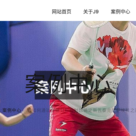
网站首页
关于J9
案例中心
案例中心
如何通过数据分析与对比确定斯瓦泰克与伊埃拉之
案例中心