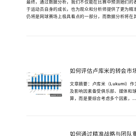
最终，通过数据分析，我们不仅能在比赛中预测她们的
于运动员自身的成长，也为观众和分析师提供了更为精
仍将是网球赛场上极具看点的一部分，而数据分析将在
如何评估卢库米的转会市
文章摘要：卢库米（Lukumi
及影响因素备受俱乐部、媒体和
算，而是要综合考虑多个因素，..
如何通过精准战略与团队