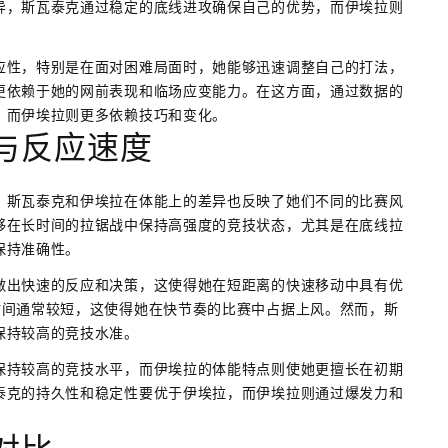
异，斯瓦泰克通过稳定的底线进攻确保自己的优势，而伊埃拉则
应性，特别是在面对困难局面时，她能够迅速调整自己的打法，
更依赖于她的网前表现和临场应变能力。在这方面，通过数据的
，而伊埃拉则更多依赖技巧和变化。
与反应速度
。斯瓦泰克和伊埃拉在体能上的差异也反映了她们不同的比赛风
够在长时间的拉锯战中保持高强度的竞技状态，尤其是在底线拉
保持准确性。
做出快速的反应和决策，这使得她在短距离的快速移动中具有优
时间通常较短，这使得她在快节奏的比赛中占据上风。然而，斯
保持较高的竞技水准。
保持较高的竞技水平，而伊埃拉的体能特点则使她更擅长在初期
泰克的持久性和稳定性要优于伊埃拉，而伊埃拉则通过爆发力和