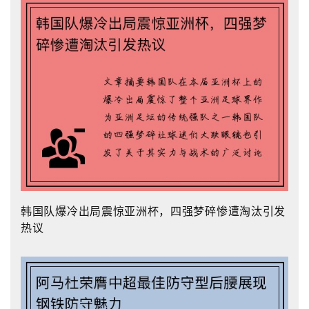
韩国队爆冷出局震惊亚洲杯，四强梦碎惨遭淘汰引发
热议