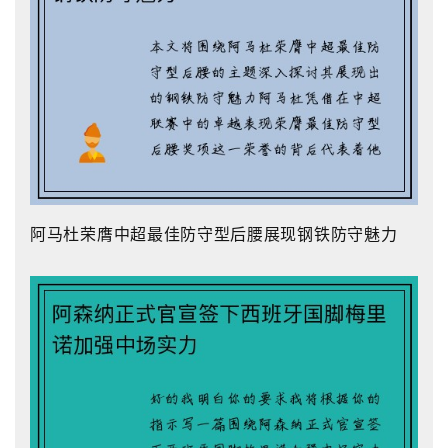
阿马杜荣膺中超最佳防守型后腰展现钢铁防守魅力