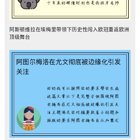
阿斯顿维拉在埃梅里带领下历史性闯入欧冠重返欧洲
顶级舞台