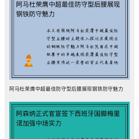
阿马杜荣膺中超最佳防守型后腰展现钢铁防守魅力