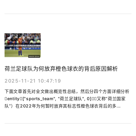
荷兰足球队为何放弃橙色球衣的背后原因解析
2025-11-21 10:47:19
下面文章首先对全文做出概览性总结，然后分四个方面详细分析
entity["sports_team", "荷兰足球队", 0]（又称“荷兰国家
队”）在2022年为何暂时放弃其标志性橙色球衣背后的多...