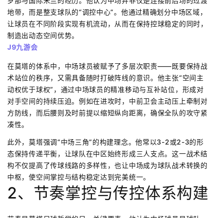
罗那与国际米兰的经历。他认为中场并非仅是连接前后场的过渡
地带，而是整支球队的“调控中心”。他通过精确划分中场区域，
让球员在不同阶段实现有机流动，从而在保持控球稳定的同时，
制造出动态空间优势。
J9九游会
在莫塔的体系中，中场球员被赋予了多层次职责——既要保持战
术站位的秩序，又需具备随时打破阵线的意识。他主张“空间主
动权优于球权”，通过中场球员的精准移动与互补站位，形成对
对手空间的持续压迫。例如在进攻时，中前卫会主动压上牵制对
方防线，而后腰则及时前提以缩短纵向距离，确保全队的攻守紧
凑性。
此外，莫塔强调“中场三角”的构建理念。他常以3-2或2-3的形
态保持传递平衡，让球队在中区始终形成三人支点。这一战术结
构不仅提高了传球线路的多样性，也让中场成为球队战术转换的
中枢，使空间掌控与结构稳定达到完美统一。
2、节奏掌控与传控体系构建