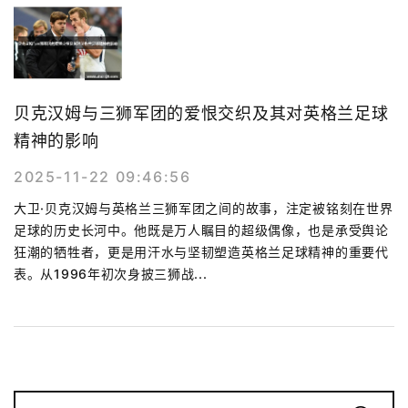
贝克汉姆与三狮军团的爱恨交织及其对英格兰足球
精神的影响
2025-11-22 09:46:56
大卫·贝克汉姆与英格兰三狮军团之间的故事，注定被铭刻在世界
足球的历史长河中。他既是万人瞩目的超级偶像，也是承受舆论
狂潮的牺牲者，更是用汗水与坚韧塑造英格兰足球精神的重要代
表。从1996年初次身披三狮战...