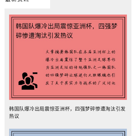
韩国队爆冷出局震惊亚洲杯，四强梦碎惨遭淘汰引发
热议