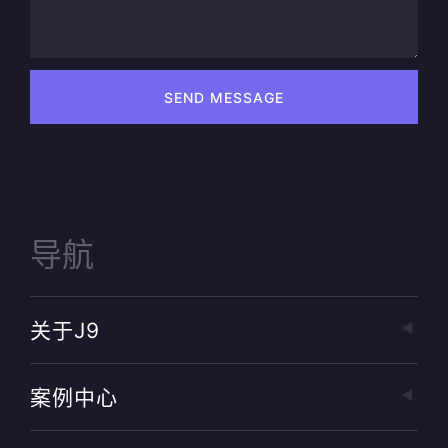
SEND MESSAGE
导航
关于J9
案例中心