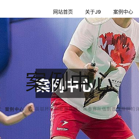
网站首页
关于J9
案例中心
案例中心
英联杯赛制全面解析：从参赛队伍到晋级规则的
案例中心