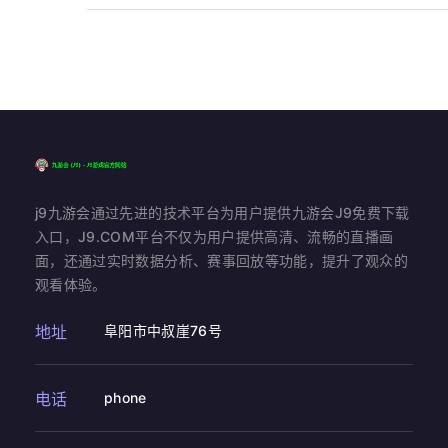
j9九游会通过先进的技术平台为用户提供九游会J9免费下载
入口，J9.COM平台不仅为用户提供高清、流畅的直播画
面，还通过实时数据分析、赛事回放等功能，提升了观众的
观看体验。
地址
阜阳市中叔崖76号
电话
phone