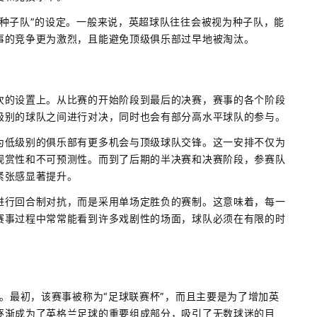
种子队”的设定。一般来说，英超球队往往会被视为种子队，能
事的竞争更为激烈，且能避免顶级俱乐部过早地被淘汰。
次的设置上。从比赛的开始阶段到最后的决赛，赛事的各个阶段
级别的球队之间进行对决，同时也会有部分高水平球队的参与。
为低级别的俱乐部有更多机会与顶级球队交锋。这一安排不仅为
观赏性和不可预测性。而到了后期的半决赛和决赛阶段，参赛队
紧张感显著提升。
进行回合制对抗，而是采用单场定胜负的赛制。这意味着，每一
赛事过程中常常能看到许多戏剧性的场面，球队必须在有限的时
革。最初，该赛事被称为“足球联赛杯”，而且主要是为了增加英
逐渐成为了英格兰足球的重要组成部分，吸引了无数球迷的目