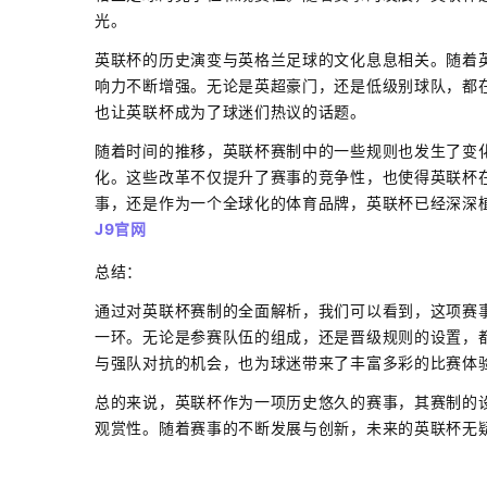
光。
英联杯的历史演变与英格兰足球的文化息息相关。随着
响力不断增强。无论是英超豪门，还是低级别球队，都
也让英联杯成为了球迷们热议的话题。
随着时间的推移，英联杯赛制中的一些规则也发生了变
化。这些改革不仅提升了赛事的竞争性，也使得英联杯
事，还是作为一个全球化的体育品牌，英联杯已经深深
J9官网
总结：
通过对英联杯赛制的全面解析，我们可以看到，这项赛
一环。无论是参赛队伍的组成，还是晋级规则的设置，
与强队对抗的机会，也为球迷带来了丰富多彩的比赛体
总的来说，英联杯作为一项历史悠久的赛事，其赛制的
观赏性。随着赛事的不断发展与创新，未来的英联杯无