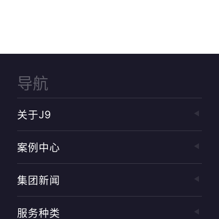
导航
关于J9
案例中心
集团新闻
服务种类