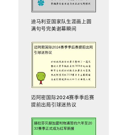
迪马利亚国家队生涯画上圆
满句号完美谢幕瞬间
迈阿密国际2024赛季季后赛
提前出局引球迷热议