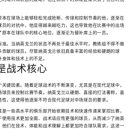
原本在球场上能够轻松完成抢断、传球和控制节奏的他，逐渐在
球员的对抗中，他显得越来越吃力，这也导致他在比赛中的出场
了原本在球队中的核心地位，逐渐沦为替补席上的一员。
标准。当纳英戈兰的状态不再处于最佳水平时，教练组不得不做
多贡献的球员。尽管纳英戈兰依旧具备丰富的经验和硬朗的球
补身体和技术上的不足。
是战术核心
个关键因素。随着足球战术的不断演变，尤其是在现代足球中，
场球员来控制比赛节奏。纳英戈兰以硬朗、直接的打法著称，虽
造性，这使得他逐渐不符合现代足球对中场球员的要求。
其是一些高水平的俱乐部开始依赖技术和快速传递来掌控比赛，
于使用技术更加全面、战术适应性更强的球员，从而减少了纳英
，他们在技术、体能和战术理解上都更加符合球队需求，这进一