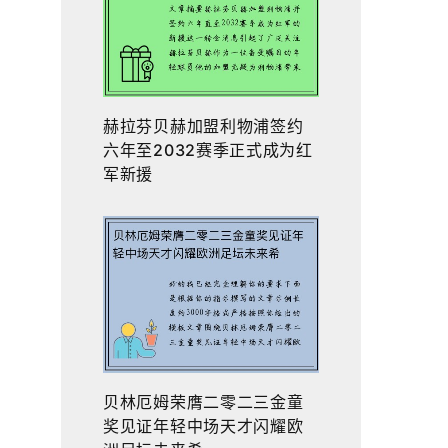
赫拉芬贝赫加盟利物浦签约
六年至2032赛季正式成为红
军新援
贝林厄姆荣膺二零二三金童
奖见证年轻中场天才闪耀欧