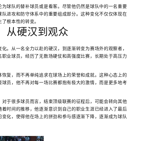
沦为球队的替补球员或是看客。尽管他仍然是球队中的一名重要
球队进攻和防守体系中的重要组成部分。这种变化不仅仅体现在
生了根本性的转变。
：从硬汉到观众
变化。从一名全力以赴的硬汉，到逐渐转变为赛场外的观察者，
名职业球员，经历了无数场硬仗和高强度比赛，长期处于高压力
体恢复，而不再单纯追求在球场上的荣誉和成就。这种心态上的
轻球员，他不再对每一场比赛都抱有极大的激情，而是更多地考
。对于很多球员而言，结束顶级联赛的征程后，可能会转向其他
随着时间的推移，他逐渐意识到自己的职业生涯已经进入了最后
的变化，使得他在场上的拼劲和参与感逐渐下降，逐渐成为球队