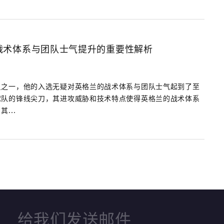
战术体系与团队士气提升的重要性解析
员之一，他的入选无疑对英格兰的战术体系与团队士气起到了至
球队的锋线尖刀，其进攻威胁和技术特点使得英格兰的战术体系
...
给我们发送邮件