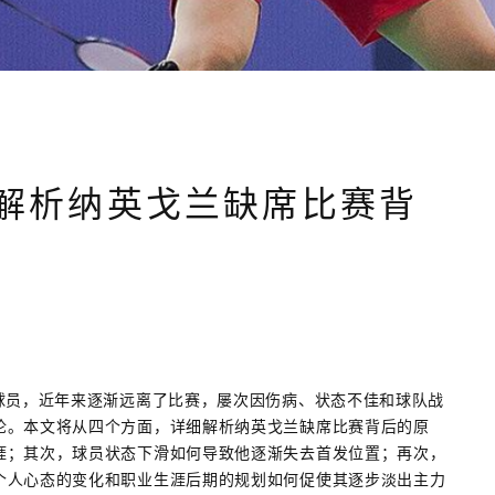
解析纳英戈兰缺席比赛背
球员，近年来逐渐远离了比赛，屡次因伤病、状态不佳和球队战
论。本文将从四个方面，详细解析纳英戈兰缺席比赛背后的原
涯；其次，球员状态下滑如何导致他逐渐失去首发位置；再次，
个人心态的变化和职业生涯后期的规划如何促使其逐步淡出主力