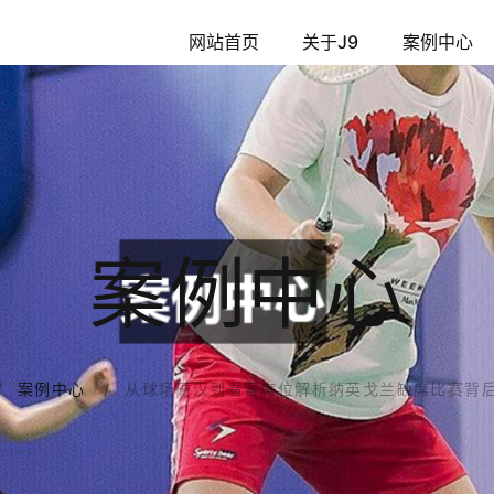
网站首页
关于J9
案例中心
案例中心
从球场硬汉到看客席位解析纳英戈兰缺席比赛背
案例中心