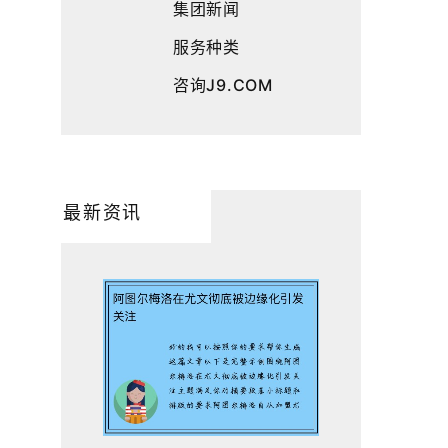
集团新闻
服务种类
咨询J9.COM
最新资讯