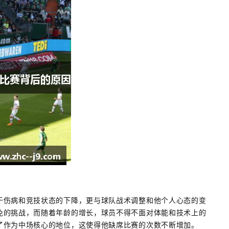
于伤病和竞技状态的下降，更与球队战术调整和他个人心态的变
免的挑战，而随着年龄的增长，球员不得不面对体能和技术上的
了作为中场核心的地位，这使得他缺席比赛的次数不断增加。