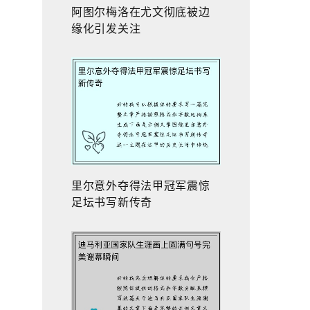
阿图尔梅洛在尤文彻底被边
缘化引发关注
里尔意外夺得法甲冠军震惊
足坛书写新传奇