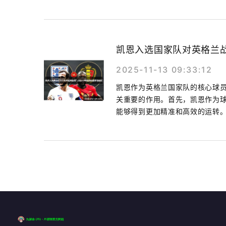
凯恩入选国家队对英格兰
2025-11-13 09:33:12
凯恩作为英格兰国家队的核心球
关重要的作用。首先，凯恩作为
能够得到更加精准和高效的运转。其