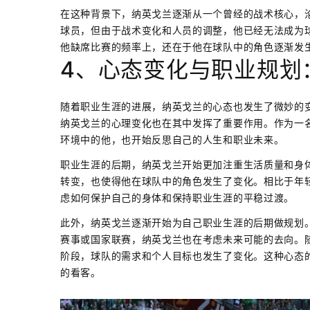
在这种背景下，纳英戈兰逐渐从一个曾经的战术核心，
球员，但由于战术变化和人员的调整，他已经无法成为
他缺席比赛的频率上，还在于他在球队中的角色逐渐发
4、心态变化与职业规划
随着职业生涯的进展，纳英戈兰的心态也发生了微妙的
纳英戈兰的心理变化也在其中发挥了重要作用。作为一
环境中的他，也开始反思自己的人生和职业未来。
职业生涯的后期，纳英戈兰开始更加注重生活质量和身
转变，也使得他在球队中的角色发生了变化。相比于年
虑如何保护自己的身体和保持职业生涯的平稳过渡。
此外，纳英戈兰逐渐开始为自己职业生涯的后期做规划
赛事或国家联赛，纳英戈兰也在考虑未来可能的去向。
阶段，球队的需求和个人目标也发生了变化。这种心态
的看客。