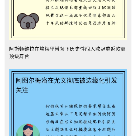
阿斯顿维拉在埃梅里带领下历史性闯入欧冠重返欧洲
顶级舞台