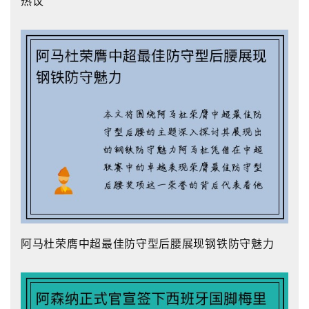
热议
阿马杜荣膺中超最佳防守型后腰展现钢铁防守魅力