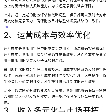
务上的灵活性和抗风险能力，为长远竞争提供坚实保障。
此外，通过定期的财务评估和战略调整，俱乐部可以及时应对市
场变化和竞争压力，确保财务目标与整体发展战略的一致性。
J9
2、运营成本与效率优化
运营成本是俱乐部管理中的重要组成部分。通过精确控制和优化
运营成本，俱乐部可以节省资源并提高效率，从而释放更多资金
用于俱乐部的发展和竞争优势的增强。
采用现代化的财务管理工具和技术，如成本控制系统和预算管理
软件，有助于实现对运营成本的精准监控和管理。这些措施不仅
能够降低不必要的开支，还能提升俱乐部整体的运营效率。
此外，通过制定有效的资源配置策略，俱乐部能够确保每一笔投
入都能最大化地发挥其效益，进一步增强其在市场竞争中的地
位。
3、收入多元化与市场开拓