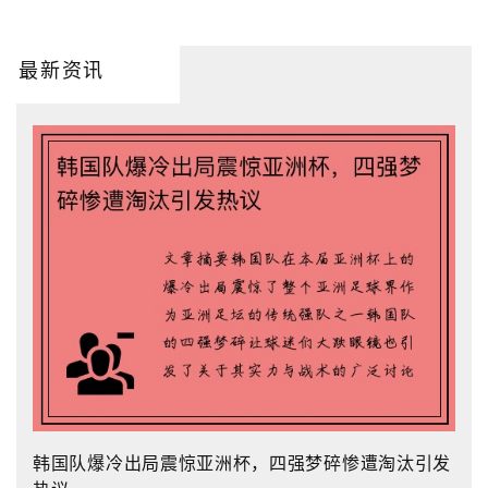
最新资讯
韩国队爆冷出局震惊亚洲杯，四强梦碎惨遭淘汰引发