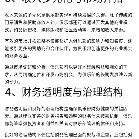
收入来源的多元化是俱乐部实现可持续发展的关键。除了传统的
门票销售和赞助商收入外，俱乐部还可以通过开发其他商业模
式，如品牌授权、媒体版权和社区活动等，来增加收入来源。
有效的市场开拓策略不仅能够扩大俱乐部的影响力和知名度，还
能吸引更多的赞助商和合作伙伴，为俱乐部创造更多的商业机会
和财务收益。
通过市场调研和分析，俱乐部可以更好地理解粉丝和观众的需
求，从而精确定位和开发市场机会，为俱乐部的长期发展注入新
的动力。
4、财务透明度与治理结构
财务透明度和良好的治理结构是确保俱乐部财务健康的关键因
素。通过建立完善的财务报告和透明的财务信息披露机制，俱乐
部能够增强投资者和利益相关者对俱乐部管理的信任和支持。
良好的治理结构不仅包括财务管理层面的规范和监督，还包括对