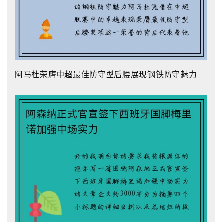
阿马杜荣膺中超最佳防守型后腰展现钢铁防守魅力