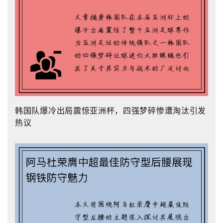
韩国队爆冷出局震惊亚洲杯，四强梦碎惨遭淘汰引发
热议