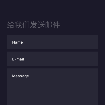
给我们发送邮件
Name
E-mail
Message