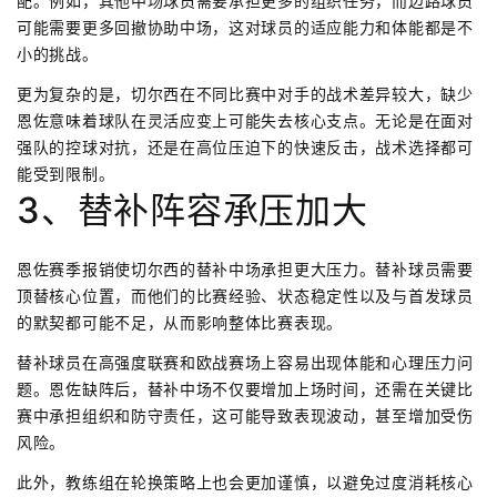
配。例如，其他中场球员需要承担更多的组织任务，而边路球员
可能需要更多回撤协助中场，这对球员的适应能力和体能都是不
小的挑战。
更为复杂的是，切尔西在不同比赛中对手的战术差异较大，缺少
恩佐意味着球队在灵活应变上可能失去核心支点。无论是在面对
强队的控球对抗，还是在高位压迫下的快速反击，战术选择都可
能受到限制。
3、替补阵容承压加大
恩佐赛季报销使切尔西的替补中场承担更大压力。替补球员需要
顶替核心位置，而他们的比赛经验、状态稳定性以及与首发球员
的默契都可能不足，从而影响整体比赛表现。
替补球员在高强度联赛和欧战赛场上容易出现体能和心理压力问
题。恩佐缺阵后，替补中场不仅要增加上场时间，还需在关键比
赛中承担组织和防守责任，这可能导致表现波动，甚至增加受伤
风险。
此外，教练组在轮换策略上也会更加谨慎，以避免过度消耗核心