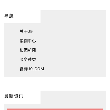
导航
关于J9
案例中心
集团新闻
服务种类
咨询J9.COM
最新资讯