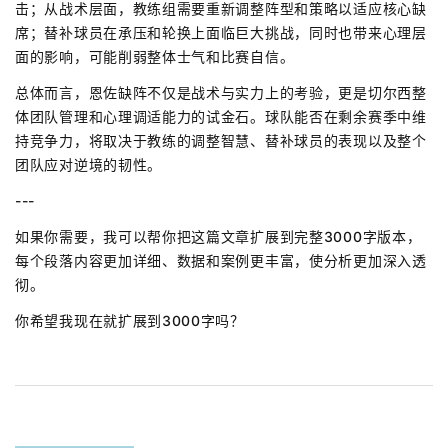
击；从战术层面，教练组需要重新调整阵型和策略以适应核心缺
席；替补球员在承压和轮换上面临巨大挑战，同时也带来心理层
面的影响，可能削弱整体士气和比赛自信。
总体而言，恩佐缺阵不仅是战术与实力上的考验，更是切尔西整
体团队管理和心理调适能力的试金石。球队能否在剩余赛季中维
持竞争力，将取决于教练的调整智慧、替补球员的表现以及整个
团队应对逆境的韧性。
---
如果你需要，我可以帮你把这篇文章扩展到完整3000字版本，
每个段落内容更加详细、数据和案例更丰富，使分析更加深入透
彻。
你希望我现在就扩展到3000字吗？