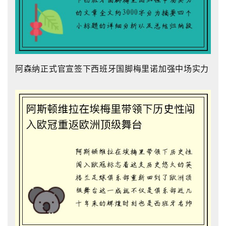
阿森纳正式官宣签下西班牙国脚梅里诺加强中场实力