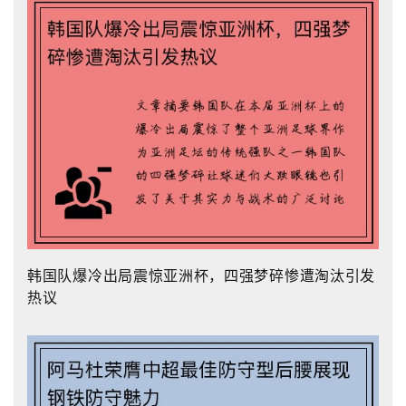
韩国队爆冷出局震惊亚洲杯，四强梦碎惨遭淘汰引发
热议