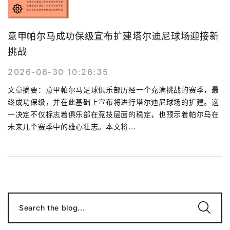
意甲帕尔马成功保级宣布扩建塔尔迪尼球场迎接新
挑战
2026-06-30 10:26:35
文章摘要：意甲帕尔马足球俱乐部历经一个充满挑战的赛季，最
终成功保级，并在此基础上宣布将进行塔尔迪尼球场的扩建。这
一决定不仅标志着俱乐部在竞技层面的稳定，也预示着帕尔马在
未来几个赛季中的雄心壮志。本文将...
Search the blog...