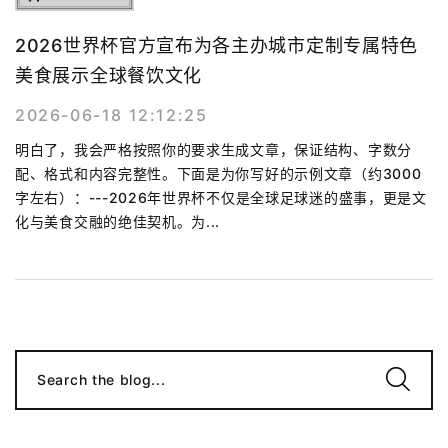
2026世界杯官方宣布为各主办城市定制专属特色
美食展示全球餐饮文化
2026-06-18 12:12:25
明白了，我会严格按照你的要求生成文章，保证结构、字数分
配、格式和内容完整性。下面是为你写好的示例文章（约3000
字左右）：---2026年世界杯不仅是全球足球迷的盛事，更是文
化与美食交融的绝佳契机。为...
Search the blog...