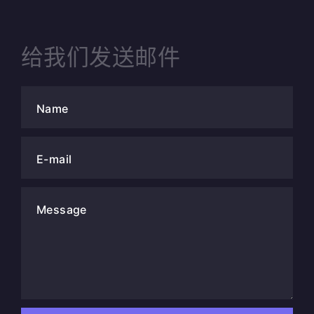
给我们发送邮件
Name
E-mail
Message