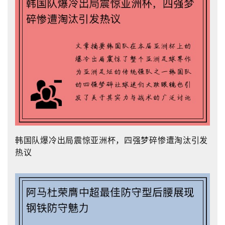
韩国队爆冷出局震惊亚洲杯，四强梦碎惨遭淘汰引发
热议