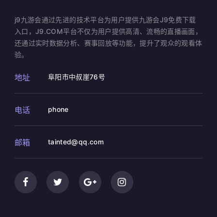
j9九游会通过先进的技术平台为用户提供九游会J9免费下载
入口，J9.COM平台不仅为用户提供高清、流畅的直播画面，
还通过实时数据分析、赛事回放等功能，提升了观众的观看体
验。
地址
阜阳市中叔崖76号
电话
phone
邮箱
tainted@qq.com