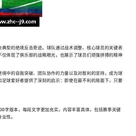
次典型的绝境反击奇迹。球队通过战术调整、核心球员的关键表
不仅体现了俱乐部的战略眼光，也展示了球员们顽强拼搏的精神
逆境中的自我突破、团队协作的力量以及对胜利的坚持，成为球
和足球爱好者提供了深刻的启示：即使在最不利的局面下，只要
00字版本，每段文字更加充实，内容丰富具体，包括赛季关键
专业性。