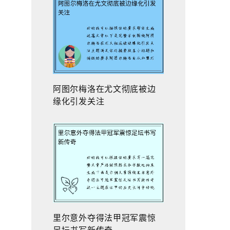
阿图尔梅洛在尤文彻底被边
缘化引发关注
里尔意外夺得法甲冠军震惊
足坛书写新传奇