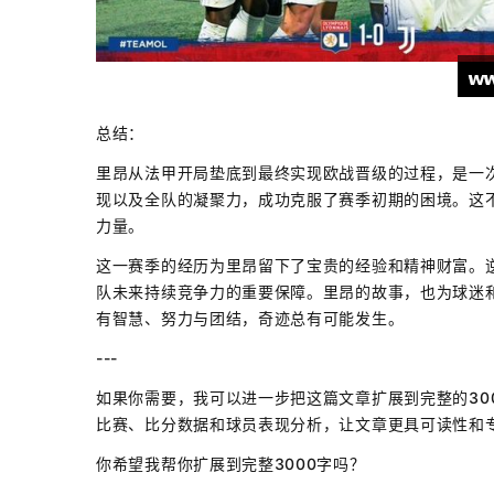
总结：
里昂从法甲开局垫底到最终实现欧战晋级的过程，是一
现以及全队的凝聚力，成功克服了赛季初期的困境。这
力量。
这一赛季的经历为里昂留下了宝贵的经验和精神财富。
队未来持续竞争力的重要保障。里昂的故事，也为球迷
有智慧、努力与团结，奇迹总有可能发生。
---
如果你需要，我可以进一步把这篇文章扩展到完整的30
比赛、比分数据和球员表现分析，让文章更具可读性和
你希望我帮你扩展到完整3000字吗？