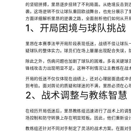
的坚韧拼搏，里昂逐步扭转了不利局面。从绝境反击到
袭。这场逆转不仅让球队重回欧战舞台，也充分展示了
方面详细解析里昂的逆袭之路，全面剖析他们如何从开
1、开局困境与球队挑战
里昂在本赛季法甲开局阶段表现低迷，战绩不佳让球队
疑球队的整体实力。球员们在场上屡屡出现配合失误，
除此之外，伤病问题也加剧了球队的困难。多名关键球
锋线攻击力出现明显不足。这种不利情况让主教练在战
开局的低迷不仅仅体现在战绩上，还对心理层面造成冲
到考验。面对舆论的质疑和球迷的不满，里昂必须在心
2、战术调整与教练智慧
在经历开局低迷后，里昂教练组迅速进行了战术上的调
场控制和防守转换上存在明显短板。因此，他们重新设
教练组还针对不同对手制定了灵活的战术方案。在面对