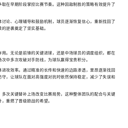
争取在早期阶段掌控比赛节奏。这种因敌制胜的策略有效提升了
体讨论、心理辅导和鼓励机制，球员逐渐恢复信心，重新找回了
续的逆袭奠定了坚实基础。
作用。无论是前锋的关键进球，还是中场球员的调度组织，都在
场次中多次攻破对手防线，为球队赢得宝贵积分。
体进攻效率。通过精准的长传和快速的边路渗透，里昂逐渐找回
防守，让球队在面对高强度对抗时依然保持稳定，减少了失误和
，多次关键替补上场改变比赛局势，这种整体团队的配合与关键
升，重燃了晋级欧战的希望。