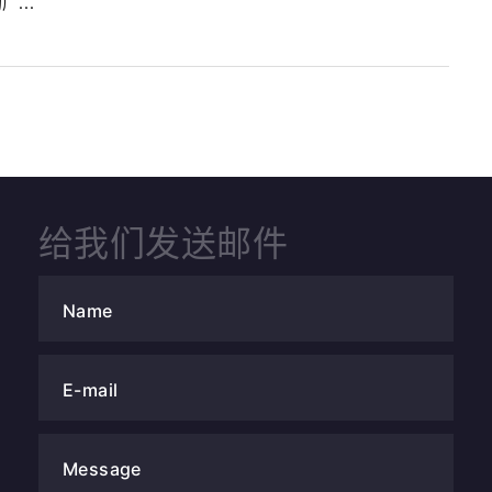
...
给我们发送邮件
Name
E-mail
Message