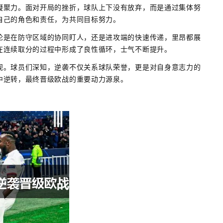
凝聚力。面对开局的挫折，球队上下没有放弃，而是通过集体努
自己的角色和责任，为共同目标努力。
论是在防守区域的协同盯人，还是进攻端的快速传递，里昂都展
在连续取分的过程中形成了良性循环，士气不断提升。
视。球员们深知，逆袭不仅关系球队荣誉，更是对自身意志力的
中逆转，最终晋级欧战的重要动力源泉。