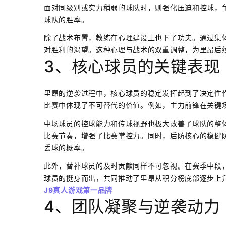
面对同级别或实力稍弱的球队时，则强化压迫和控球，
球队的胜率。
除了战术布置，教练在心理建设上也下了功夫。通过集
对胜利的渴望。这种心理与战术的双重调整，为里昂后
3、核心球员的关键表现
里昂的逆袭过程中，核心球员的稳定发挥起到了决定性
比赛中体现了不可替代的价值。例如，主力前锋在关键
中场球员的控球能力和传球视野也极大改善了球队的整
比赛节奏，增强了比赛掌控力。同时，后防核心的稳健
丢球的概率。
此外，替补球员的及时贡献同样不可忽视。在赛季中段
球员的挺身而出，共同推动了里昂从积分榜底部逐步上
J9真人游戏第一品牌
4、团队凝聚与逆袭动力