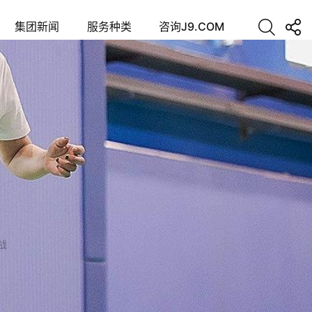
集团新闻
服务种类
咨询J9.COM
战