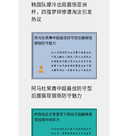
韩国队爆冷出局震惊亚洲
杯，四强梦碎惨遭淘汰引发
热议
阿马杜荣膺中超最佳防守型
后腰展现钢铁防守魅力