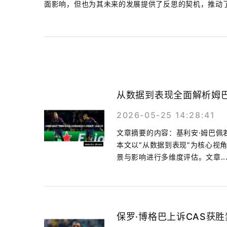
面影响，但也为其未来的发展提供了反思的契机，推动
从数据到表现全面解析姆
2026-05-25 14:28:41
文章摘要的内容：基利安·姆巴佩
本文以“从数据到表现”为核心视
景与影响进行多维度评估。文章..
保罗·博格巴上诉CAS获