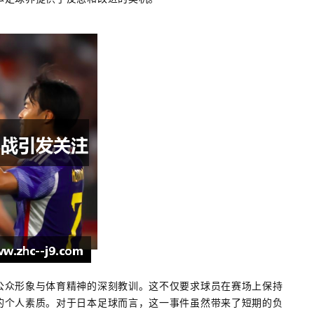
公众形象与体育精神的深刻教训。这不仅要求球员在赛场上保持
的个人素质。对于日本足球而言，这一事件虽然带来了短期的负