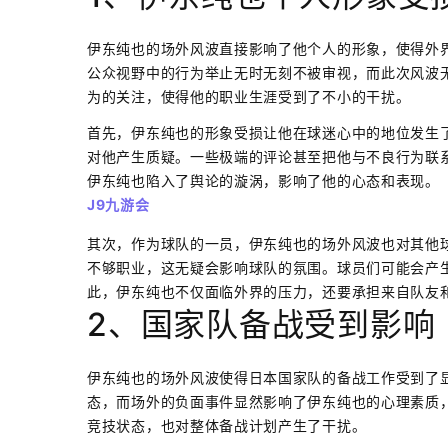
伊东纯也的场外风波直接影响了他个人的形象，使得外
公众视野中的行为举止无时无刻不被审视，而此次风波
为的关注，使得他的职业生涯受到了不小的干扰。
首先，伊东纯也的形象受损让他在球迷心中的地位发生
对他产生质疑。一些极端的评论甚至把他与不良行为联
伊东纯也陷入了舆论的漩涡，影响了他的心态和表现。
J9九游会
其次，作为球队的一员，伊东纯也的场外风波也对其他
不够职业，这无疑会影响球队的氛围。球员们可能会产
此，伊东纯也不仅面临外界的压力，还要承担来自队友
2、国家队备战受到影响
伊东纯也的场外风波使得日本国家队的备战工作受到了
态，而场外的负面事件显然影响了伊东纯也的心理素质
竞技状态，也对整体备战计划产生了干扰。