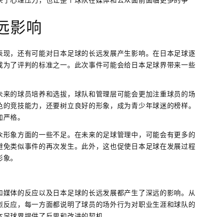
远影响
表现，还有可能对日本足球的长远发展产生影响。在日本足球逐
成为了评判的标准之一。此次事件可能会给日本足球界带来一些
未来的球员培养和选拔，球队和管理层可能会更加注重球员的场
色的竞技能力，还要树立良好的形象，成为青少年球迷的榜样。
加严格。
众形象方面的一些不足。在未来的足球管理中，可能会有更多的
避免类似事件的再次发生。此外，这也促使日本足球在发展过程
形象。
和媒体的反应以及日本足球的长远发展都产生了深远的影响。从
烈反应，每一方面都说明了球员的场外行为对职业生涯和球队的
本足球界提供了反思和改进的契机。