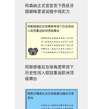
阿森纳正式官宣签下西班牙
国脚梅里诺加强中场实力
阿斯顿维拉在埃梅里带领下
历史性闯入欧冠重返欧洲顶
级舞台