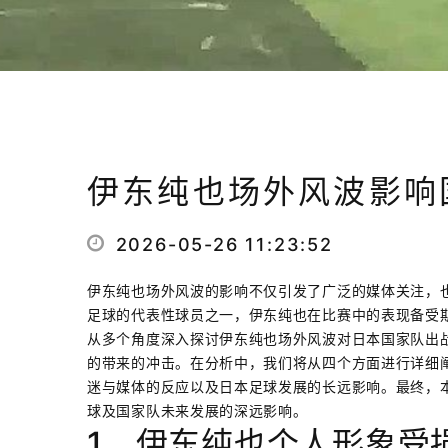
伊东纯也场外风波影响
2026-05-26 11:23:52
伊东纯也场外风波的影响不仅引发了广泛的媒体关注，
足球的代表性球员之一，伊东纯也在比赛中的表现备受
从多个角度深入探讨伊东纯也场外风波对日本国家队出
的带来的冲击。在分析中，我们将从四个方面进行详细
迷与媒体的反应以及日本足球发展的长远影响。最终，
球及国家队未来发展的深远影响。
1、伊东纯也个人形象受