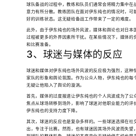
球队备战的过程中，教练和队员们通常会将精力集中在
意力有所分散。教练团队在面对伊东纯也的情况时，可
好的训练状态。这无疑给备战工作带来了一定的难度。
此外，由于伊东纯也的场外风波，媒体和舆论也对日本
过程被更多的外界因素所干扰。在某些情况下，媒体的
和比赛准备。
3、球迷与媒体的反应
球迷和媒体对伊东纯也场外风波的反应极为强烈，这种
家队的形象和舆论氛围。作为公众人物，伊东纯也的每
无疑让他陷入了舆论的漩涡。
首先，媒体的过度报道让伊东纯也的个人风波成为了公
焦点从球场转移到场外，影响了球迷对他职业能力的评
伊东纯也的支持力度下降。
其次，球迷的反应也是复杂多样的。一些球迷选择在社
出，专注于比赛。然而，也有球迷因其场外风波而失望
到球队的整体形象。球迷的态度变化无疑给伊东纯也带