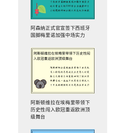
阿森纳正式官宣签下西班牙
国脚梅里诺加强中场实力
阿斯顿维拉在埃梅里带领下
历史性闯入欧冠重返欧洲顶
级舞台