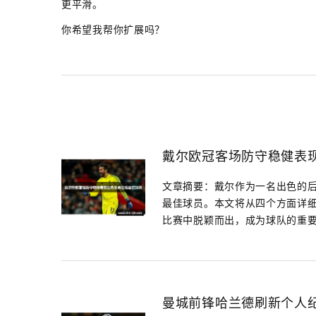
更平滑。
你希望我帮你扩展吗？
戴尔欧冠客场防守稳健表
文章摘要：戴尔作为一名出色的
最佳球员。本文将从四个方面详
比赛中脱颖而出，成为球队的重要支
曼城前锋哈兰德刷新个人