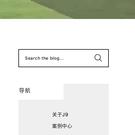
Search the blog...
导航
关于J9
案例中心