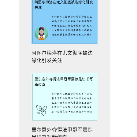
阿图尔梅洛在尤文彻底被边
缘化引发关注
里尔意外夺得法甲冠军震惊
足坛书写新传奇