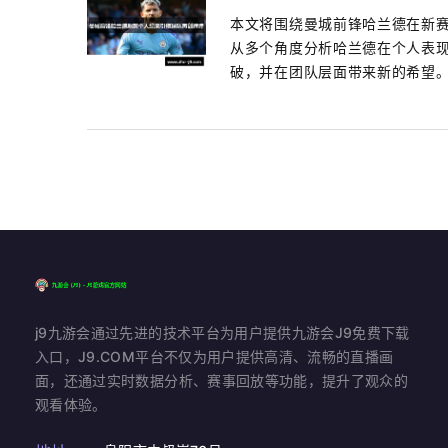
本文将围绕曼城前锋哈兰德在新
从多个角度分析哈兰德在个人表
破，并在团队层面带来新的希望。通
j9九游会通过先进的技术平台为用户提供九游会J9免费下载
入口，J9.COM平台不仅为用户提供高清、流畅的直播画
面，还通过实时数据分析、赛事回放等功能，提升了观众的
观看体验。