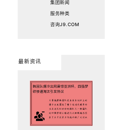
集团新闻
服务种类
咨询J9.COM
最新资讯