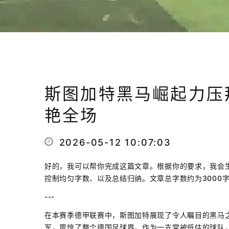
斯图加特黑马崛起力压
艳全场
2026-05-12 10:07:03
好的，我可以帮你完成这篇文章。根据你的要求，我会
控制均匀字数、以及总结归纳。文章总字数约为3000
---
在本赛季德甲联赛中，斯图加特展现了令人瞩目的黑马
军，震惊了整个德国足球界。作为一支常被低估的球队