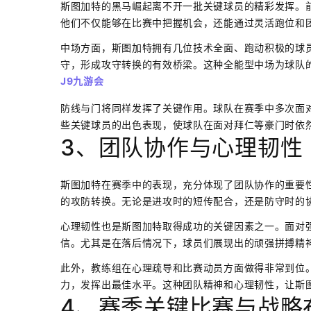
斯图加特的黑马崛起离不开一批关键球员的精彩发挥。
他们不仅能够在比赛中把握机会，还能通过灵活跑位和
中场方面，斯图加特拥有几位技术全面、跑动积极的球
守，形成攻守转换的有效桥梁。这种全能型中场为球队
J9九游会
防线与门将同样发挥了关键作用。球队在赛季中多次面
些关键球员的出色表现，使球队在面对拜仁等豪门时依
3、团队协作与心理韧性
斯图加特在赛季中的表现，充分体现了团队协作的重要
的攻防转换。无论是进攻时的短传配合，还是防守时的
心理韧性也是斯图加特取得成功的关键因素之一。面对
信。尤其是在落后情况下，球员们展现出的顽强拼搏精
此外，教练组在心理疏导和比赛动员方面做得非常到位
力，发挥出最佳水平。这种团队精神和心理韧性，让斯
4、赛季关键比赛与战略