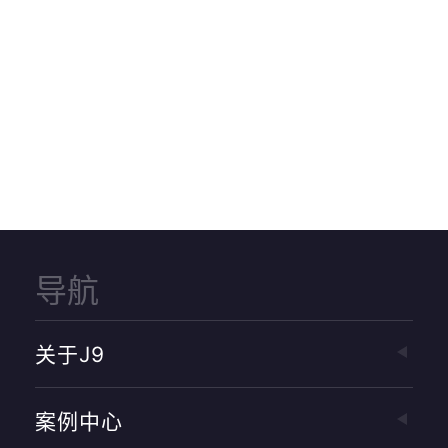
导航
关于J9
案例中心