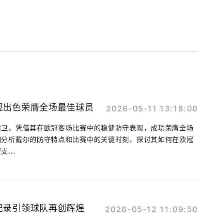
现出色荣膺全场最佳球员
2026-05-11 13:18:00
后卫，凭借其在欧冠客场比赛中的稳健防守表现，成功荣膺全场
细分析戴尔的防守特点和比赛中的关键时刻，探讨其如何在欧冠
...
纪录引领球队再创辉煌
2026-05-12 11:09:50