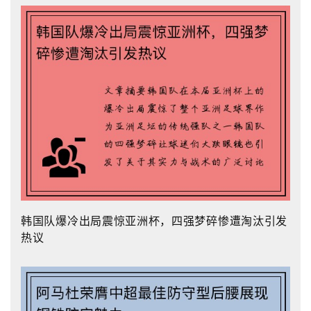
韩国队爆冷出局震惊亚洲杯，四强梦碎惨遭淘汰引发
热议