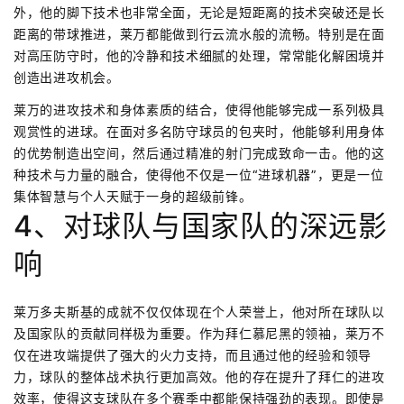
外，他的脚下技术也非常全面，无论是短距离的技术突破还是长
距离的带球推进，莱万都能做到行云流水般的流畅。特别是在面
对高压防守时，他的冷静和技术细腻的处理，常常能化解困境并
创造出进攻机会。
莱万的进攻技术和身体素质的结合，使得他能够完成一系列极具
观赏性的进球。在面对多名防守球员的包夹时，他能够利用身体
的优势制造出空间，然后通过精准的射门完成致命一击。他的这
种技术与力量的融合，使得他不仅是一位“进球机器”，更是一位
集体智慧与个人天赋于一身的超级前锋。
4、对球队与国家队的深远影
响
莱万多夫斯基的成就不仅仅体现在个人荣誉上，他对所在球队以
及国家队的贡献同样极为重要。作为拜仁慕尼黑的领袖，莱万不
仅在进攻端提供了强大的火力支持，而且通过他的经验和领导
力，球队的整体战术执行更加高效。他的存在提升了拜仁的进攻
效率，使得这支球队在多个赛季中都能保持强劲的表现。即使是