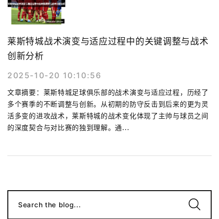
莱斯特城战术演变与适应过程中的关键调整与战术
创新分析
2025-10-20 10:10:56
文章摘要：莱斯特城足球俱乐部的战术演变与适应过程，历经了
多个赛季的不断调整与创新。从初期的防守反击到后来的更为灵
活多变的进攻战术，莱斯特城的战术变化体现了主帅与球员之间
的深度契合与对比赛的独到理解。通...
Search the blog...