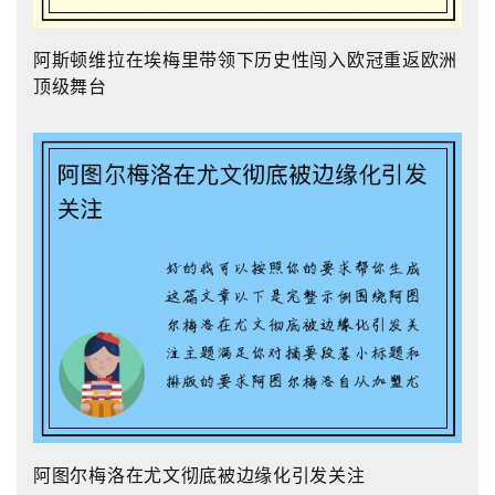
阿斯顿维拉在埃梅里带领下历史性闯入欧冠重返欧洲
顶级舞台
阿图尔梅洛在尤文彻底被边缘化引发关注