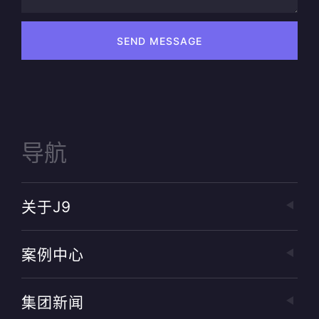
SEND MESSAGE
导航
关于J9
案例中心
集团新闻