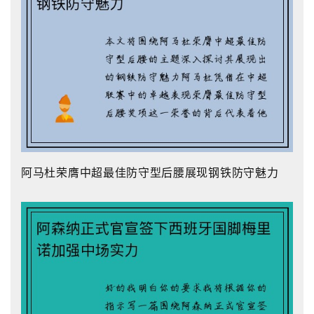
阿马杜荣膺中超最佳防守型后腰展现钢铁防守魅力