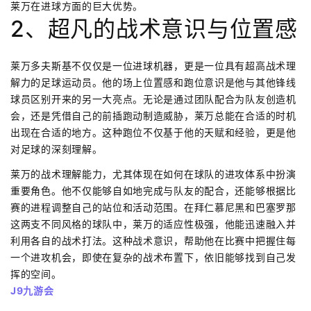
莱万在进球方面的巨大优势。
2、超凡的战术意识与位置感
莱万多夫斯基不仅仅是一位进球机器，更是一位具有超高战术理
解力的足球运动员。他的场上位置感和跑位意识是他与其他锋线
球员区别开来的另一大亮点。无论是通过团队配合为队友创造机
会，还是凭借自己的前插跑动制造威胁，莱万总能在合适的时机
出现在合适的地方。这种跑位不仅基于他的天赋和经验，更是他
对足球的深刻理解。
莱万的战术理解能力，尤其体现在如何在球队的进攻体系中扮演
重要角色。他不仅能够自如地完成与队友的配合，还能够根据比
赛的进程调整自己的站位和活动范围。在拜仁慕尼黑和巴塞罗那
这两支不同风格的球队中，莱万的适应性极强，他能迅速融入并
利用各自的战术打法。这种战术意识，帮助他在比赛中把握住每
一个进攻机会，即使在复杂的战术布置下，依旧能够找到自己发
挥的空间。
J9九游会