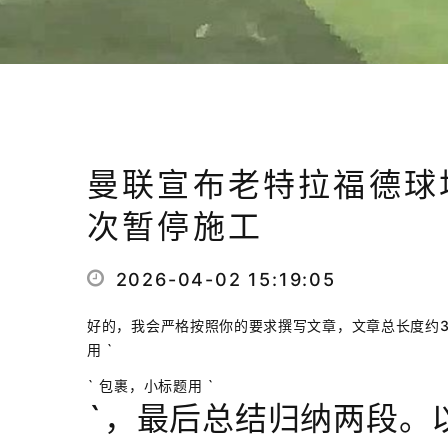
曼联宣布老特拉福德球
次暂停施工
2026-04-02 15:19:05
好的，我会严格按照你的要求撰写文章，文章总长度约3
用 `
` 包裹，小标题用 `
`，最后总结归纳两段。