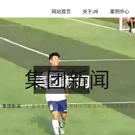
网站首页
关于J9
案例中心
集团新闻
曼联宣布老特拉福德球场顶棚漏水修复因暴雨再次
集团新闻