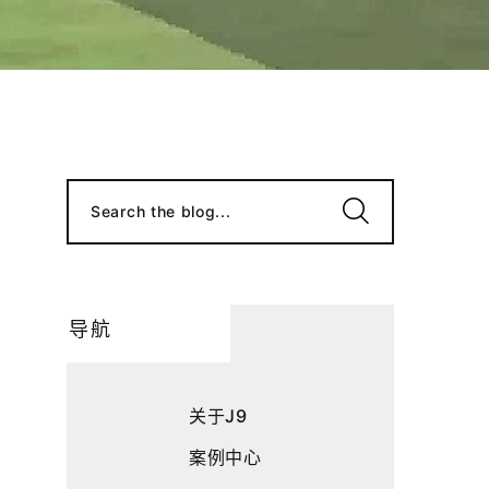
Search the blog...
导航
关于J9
案例中心