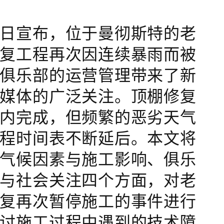
日宣布，位于曼彻斯特的老
复工程再次因连续暴雨而被
俱乐部的运营管理带来了新
媒体的广泛关注。顶棚修复
内完成，但频繁的恶劣天气
程时间表不断延后。本文将
气候因素与施工影响、俱乐
与社会关注四个方面，对老
复再次暂停施工的事件进行
讨施工过程中遇到的技术障