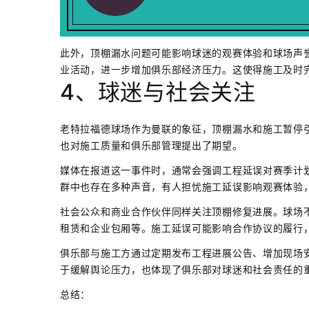
此外，顶棚漏水问题可能影响球迷的观赛体验和球场声
业活动，进一步增加俱乐部经济压力。这使得施工及时
4、球迷与社会关注
老特拉福德球场作为曼联的象征，顶棚漏水和施工暂停
也对施工质量和俱乐部管理提出了期望。
媒体在报道这一事件时，通常会强调工程延误对赛季计
群中也存在多种声音，有人担忧施工延误影响观赛体验
社会公众和商业合作伙伴同样关注顶棚修复进展。球场
租赁和企业包厢等。施工延误可能影响合作协议的履行
俱乐部与施工方通过定期发布工程进展公告、增加现场
于缓解舆论压力，也体现了俱乐部对球迷和社会责任的
总结：