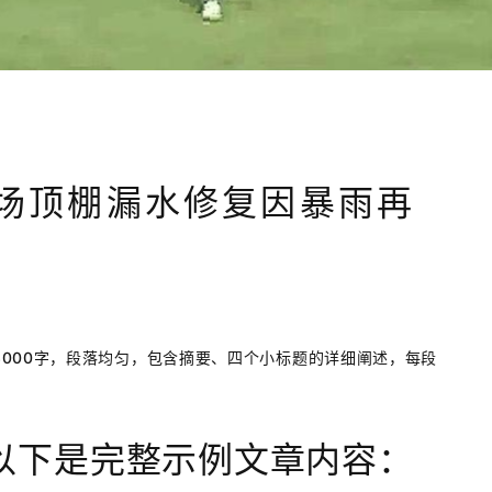
场顶棚漏水修复因暴雨再
000字，段落均匀，包含摘要、四个小标题的详细阐述，每段
以下是完整示例文章内容：