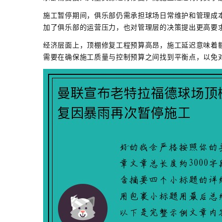
施工暂停期间，俱乐部仍需承担球场日常维护和管理成
加了俱乐部的运营压力，也对管理层的决策提出更高要
经济层面上，顶棚修复工程预算高昂，施工延迟意味着
需要在确保施工质量与控制预算之间找到平衡点，以免