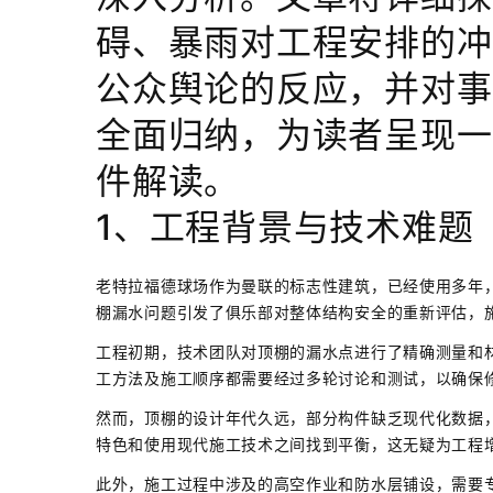
碍、暴雨对工程安排的冲
公众舆论的反应，并对事
全面归纳，为读者呈现一
件解读。
1、工程背景与技术难题
老特拉福德球场作为曼联的标志性建筑，已经使用多年
棚漏水问题引发了俱乐部对整体结构安全的重新评估，
工程初期，技术团队对顶棚的漏水点进行了精确测量和
工方法及施工顺序都需要经过多轮讨论和测试，以确保
然而，顶棚的设计年代久远，部分构件缺乏现代化数据
特色和使用现代施工技术之间找到平衡，这无疑为工程
此外，施工过程中涉及的高空作业和防水层铺设，需要