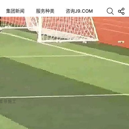
集团新闻
服务种类
咨询J9.COM
暂停施工