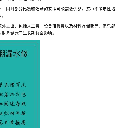
本，同时部分比赛和活动的安排可能需要调整。这种不确定性增
求。
额外支出，包括人工费、设备租赁费以及材料存储费等。俱乐部
对财务健康产生长期负面影响。