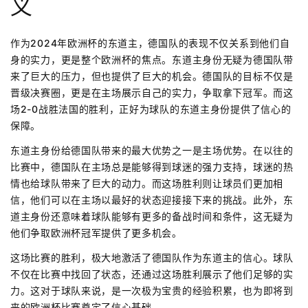
义
作为2024年欧洲杯的东道主，德国队的表现不仅关系到他们自
身的实力，更是整个欧洲杯的焦点。东道主身份无疑为德国队带
来了巨大的压力，但也提供了巨大的机会。德国队的目标不仅是
晋级决赛圈，更是在主场展示自己的实力，争取拿下冠军。而这
场2-0战胜法国的胜利，正好为球队的东道主身份提供了信心的
保障。
东道主身份给德国队带来的最大优势之一是主场优势。在以往的
比赛中，德国队在主场总是能够得到球迷的强力支持，球迷的热
情也给球队带来了巨大的动力。而这场胜利则让球员们更加相
信，他们可以在主场以最好的状态迎接接下来的挑战。此外，东
道主身份还意味着球队能够有更多的备战时间和条件，这无疑为
他们争取欧洲杯冠军提供了更多机会。
这场比赛的胜利，极大地激活了德国队作为东道主的信心。球队
不仅在比赛中找回了状态，还通过这场胜利展示了他们足够的实
力。这对于球队来说，是一次极为宝贵的经验积累，也为即将到
来的欧洲杯比赛奠定了信心基础。