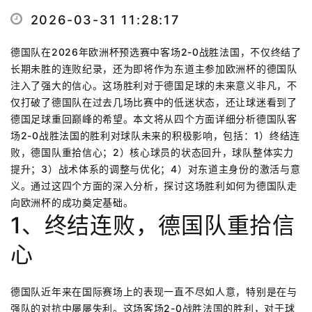
2026-03-31 11:28:17
德国队在2026年欧洲杯预选赛中客场2-0战胜法国，不仅终结了
长期未胜的连败纪录，还为即将作为东道主参加欧洲杯的德国队
注入了强大的信心。这场胜利对于德国足球的未来意义非凡，不
仅打破了德国队在过去几场比赛中的低迷状态，还让球迷看到了
德国足球重回巅峰的希望。本文将从四个方面详细分析德国队客
场2-0战胜法国的胜利对球队未来的积极影响，包括：1）终结连
败，德国队重拾信心；2）核心球员的状态回升，球队整体实力
提升；3）战术体系的调整与优化；4）对东道主身份的激活与意
义。通过这四个方面的深入分析，探讨这场胜利如何为德国队走
向欧洲杯的成功奠定基础。
1、终结连败，德国队重拾信
心
德国队近年来在国际赛场上的表现一直不尽如人意，特别是在与
强队的对抗中屡屡失利。这场客场2-0战胜法国的胜利，对于球