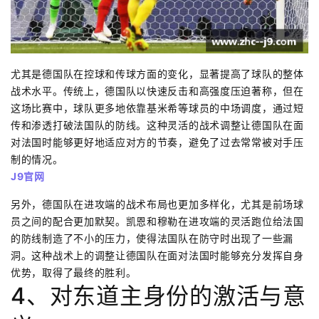
尤其是德国队在控球和传球方面的变化，显著提高了球队的整体
战术水平。传统上，德国队以快速反击和高强度压迫著称，但在
这场比赛中，球队更多地依靠基米希等球员的中场调度，通过短
传和渗透打破法国队的防线。这种灵活的战术调整让德国队在面
对法国时能够更好地适应对方的节奏，避免了过去常常被对手压
制的情况。
J9官网
另外，德国队在进攻端的战术布局也更加多样化，尤其是前场球
员之间的配合更加默契。凯恩和穆勒在进攻端的灵活跑位给法国
的防线制造了不小的压力，使得法国队在防守时出现了一些漏
洞。这种战术上的调整让德国队在面对法国时能够充分发挥自身
优势，取得了最终的胜利。
4、对东道主身份的激活与意