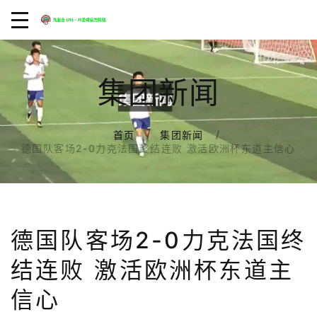
集团新闻
首页
集团新闻
德国队客场2-0力克法国终结连败 激活欧洲杯东道主信心
德国队客场2-0力克法国终
结连败 激活欧洲杯东道主
信心