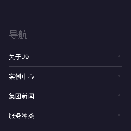
导航
关于J9
案例中心
集团新闻
服务种类