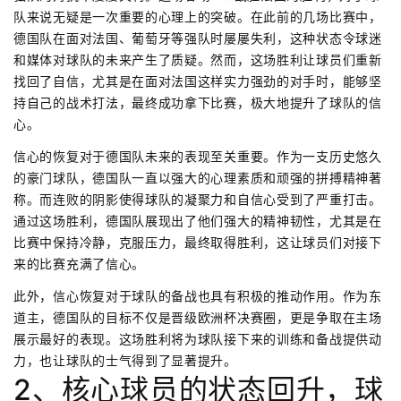
队来说无疑是一次重要的心理上的突破。在此前的几场比赛中，
德国队在面对法国、葡萄牙等强队时屡屡失利，这种状态令球迷
和媒体对球队的未来产生了质疑。然而，这场胜利让球员们重新
找回了自信，尤其是在面对法国这样实力强劲的对手时，能够坚
持自己的战术打法，最终成功拿下比赛，极大地提升了球队的信
心。
信心的恢复对于德国队未来的表现至关重要。作为一支历史悠久
的豪门球队，德国队一直以强大的心理素质和顽强的拼搏精神著
称。而连败的阴影使得球队的凝聚力和自信心受到了严重打击。
通过这场胜利，德国队展现出了他们强大的精神韧性，尤其是在
比赛中保持冷静，克服压力，最终取得胜利，这让球员们对接下
来的比赛充满了信心。
此外，信心恢复对于球队的备战也具有积极的推动作用。作为东
道主，德国队的目标不仅是晋级欧洲杯决赛圈，更是争取在主场
展示最好的表现。这场胜利将为球队接下来的训练和备战提供动
力，也让球队的士气得到了显著提升。
2、核心球员的状态回升，球