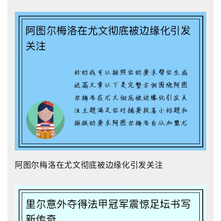
阿图尔梅洛在尤文彻底被边缘化引发关注