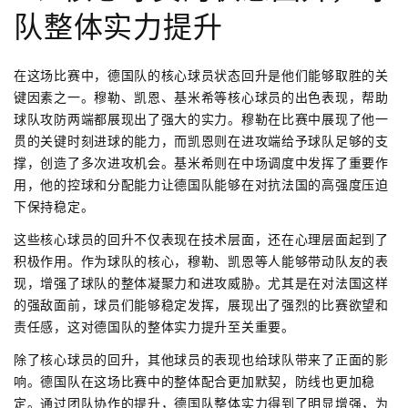
队整体实力提升
在这场比赛中，德国队的核心球员状态回升是他们能够取胜的关
键因素之一。穆勒、凯恩、基米希等核心球员的出色表现，帮助
球队攻防两端都展现出了强大的实力。穆勒在比赛中展现了他一
贯的关键时刻进球的能力，而凯恩则在进攻端给予球队足够的支
撑，创造了多次进攻机会。基米希则在中场调度中发挥了重要作
用，他的控球和分配能力让德国队能够在对抗法国的高强度压迫
下保持稳定。
这些核心球员的回升不仅表现在技术层面，还在心理层面起到了
积极作用。作为球队的核心，穆勒、凯恩等人能够带动队友的表
现，增强了球队的整体凝聚力和进攻威胁。尤其是在对法国这样
的强敌面前，球员们能够稳定发挥，展现出了强烈的比赛欲望和
责任感，这对德国队的整体实力提升至关重要。
除了核心球员的回升，其他球员的表现也给球队带来了正面的影
响。德国队在这场比赛中的整体配合更加默契，防线也更加稳
定。通过团队协作的提升，德国队整体实力得到了明显增强，为