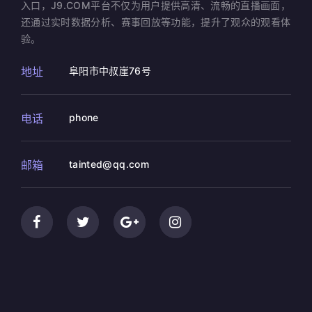
入口，J9.COM平台不仅为用户提供高清、流畅的直播画面，
还通过实时数据分析、赛事回放等功能，提升了观众的观看体
验。
地址
阜阳市中叔崖76号
电话
phone
邮箱
tainted@qq.com