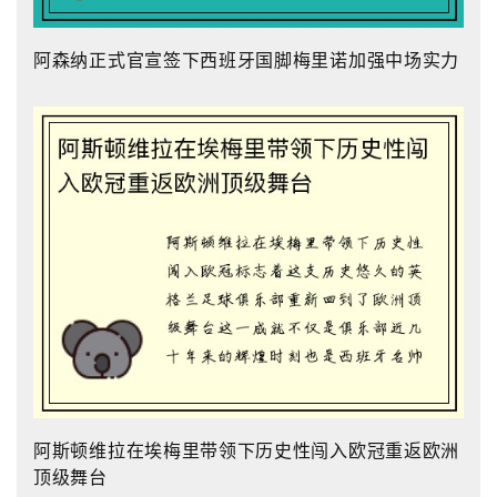
阿森纳正式官宣签下西班牙国脚梅里诺加强中场实力
阿斯顿维拉在埃梅里带领下历史性闯入欧冠重返欧洲
顶级舞台