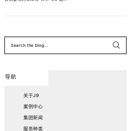
Search the blog...
导航
关于J9
案例中心
集团新闻
服务种类