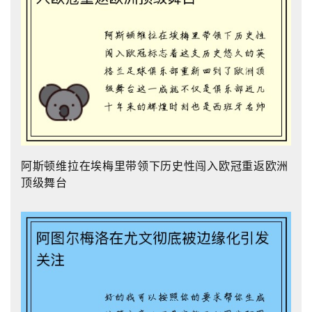
阿斯顿维拉在埃梅里带领下历史性闯入欧冠重返欧洲
顶级舞台