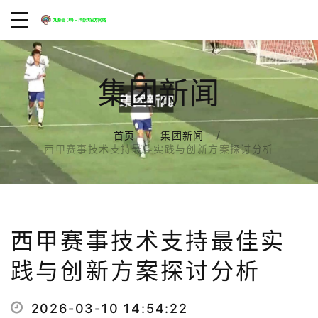
集团新闻
首页
集团新闻
西甲赛事技术支持最佳实践与创新方案探讨分析
西甲赛事技术支持最佳实
践与创新方案探讨分析
2026-03-10 14:54:22