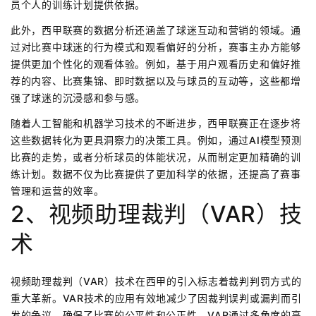
员个人的训练计划提供依据。
此外，西甲联赛的数据分析还涵盖了球迷互动和营销的领域。通
过对比赛中球迷的行为模式和观看偏好的分析，赛事主办方能够
提供更加个性化的观看体验。例如，基于用户观看历史和偏好推
荐的内容、比赛集锦、即时数据以及与球员的互动等，这些都增
强了球迷的沉浸感和参与感。
随着人工智能和机器学习技术的不断进步，西甲联赛正在逐步将
这些数据转化为更具洞察力的决策工具。例如，通过AI模型预测
比赛的走势，或者分析球员的体能状况，从而制定更加精确的训
练计划。数据不仅为比赛提供了更加科学的依据，还提高了赛事
管理和运营的效率。
2、视频助理裁判（VAR）技
术
视频助理裁判（VAR）技术在西甲的引入标志着裁判判罚方式的
重大革新。VAR技术的应用有效地减少了因裁判误判或漏判而引
发的争议，确保了比赛的公平性和公正性。VAR通过多角度的高