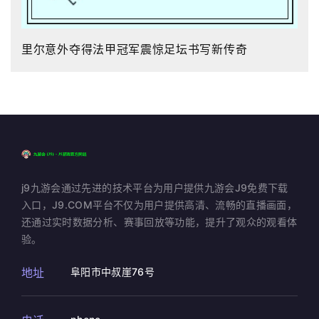
里尔意外夺得法甲冠军震惊足坛书写新传奇
j9九游会通过先进的技术平台为用户提供九游会J9免费下载
入口，J9.COM平台不仅为用户提供高清、流畅的直播画面，
还通过实时数据分析、赛事回放等功能，提升了观众的观看体
验。
地址
阜阳市中叔崖76号