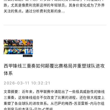
跌，尤其是像费利克斯这样的年轻球员，其身价变化成为了外界
关注的焦点。通过分析费利克斯的身...
西甲锋线三重奏如何颠覆比赛格局并重塑球队进攻
体系
2026-03-11 10:32:21
文章摘要：近年来，西甲联赛中涌现出了一些极具威胁性的锋线
三重奏，这些锋线组合不仅改变了比赛的进程，还在很大程度上
重塑了各自球队的进攻体系。从巴萨的梅西-苏亚雷斯-内马尔组
合到皇马的本泽马-贝尔-C罗组...