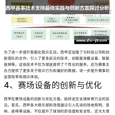
为了进一步提升智能化观众互动，西甲还加强了与科技公司和创
新团队的合作，引入了更多前沿的技术，如智能穿戴设备、智能
座椅等。这些技术不仅为球迷提供了个性化的服务，还为赛事主
办方提供了更多关于观众行为和偏好的数据，进一步提升赛事的
运营效率和观众体验。
4、赛场设备的创新与优化
西甲在赛场设备的创新与优化方面，始终走在全球体育行业的前
沿。首先，西甲各大俱乐部和场馆通过引入先进的场地照明、音
响、座椅等设施，不仅提升了球场的舒适度和安全性，还大大增