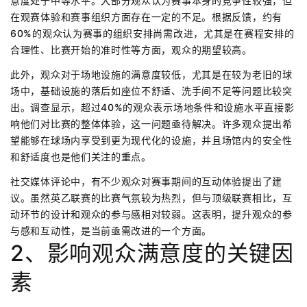
意度处于中等水平。大部分观众认为赛事本身的竞争性较强，但
在观赛体验和赛事组织方面存在一定的不足。根据反馈，约有
60%的观众认为赛事的组织安排尚需改进，尤其是在赛程安排的
合理性、比赛开始的准时性等方面，观众的期望较高。
此外，观众对于场地设施的满意度较低，尤其是在较为老旧的球
场中，基础设施的落后如座位不舒适、洗手间不足等问题比较突
出。调查显示，超过40%的观众表示场地条件和设施水平直接影
响他们对比赛的整体体验，这一问题亟待解决。许多观众提出希
望能够在球场内享受到更为现代化的设施，并且场馆内的安全性
和舒适度也是他们关注的重点。
社交媒体评论中，有不少观众对赛事期间的互动体验提出了建
议。虽然英乙联赛的比赛气氛较为热烈，但与顶级联赛相比，互
动环节的设计和观众的参与感相对较弱。这表明，提升观众的参
与感和互动性，是当前亟需改进的一个方面。
2、影响观众满意度的关键因
素