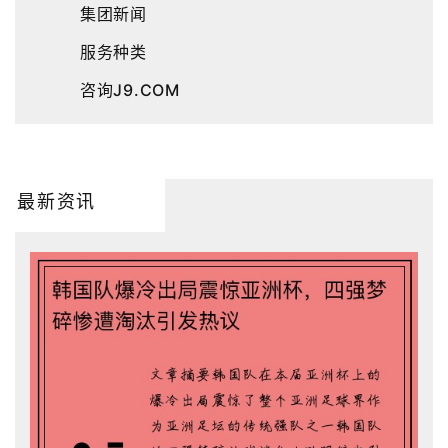
集团新闻
服务种类
咨询J9.COM
最新资讯