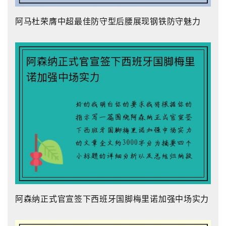
阿马杜荣膺中超最佳防守型后腰展现钢铁防守魅力
阿森纳正式官宣签下西班牙国脚梅里诺加强中场实力