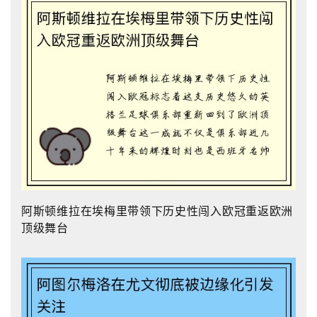
阿斯顿维拉在埃梅里带领下历史性闯入欧冠重返欧洲
顶级舞台