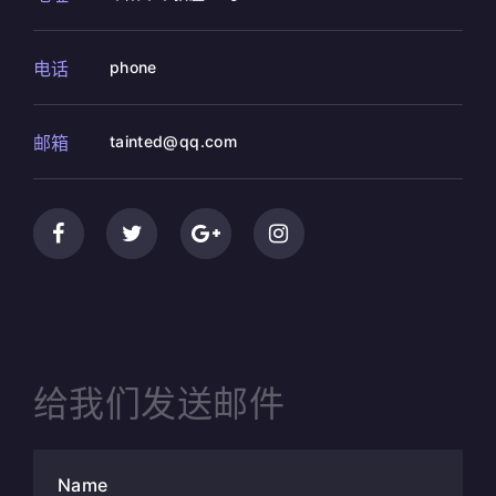
电话
phone
邮箱
tainted@qq.com
给我们发送邮件
Name