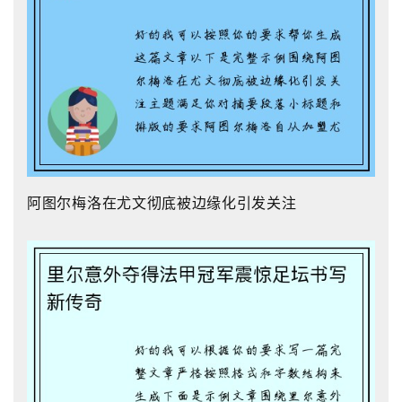
阿图尔梅洛在尤文彻底被边缘化引发关注