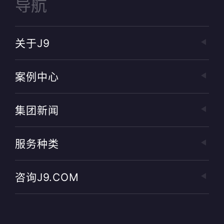
导航
关于J9
案例中心
集团新闻
服务种类
咨询J9.COM