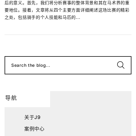
后的意义。首先，我们将分析赛事的整体背景和其在马术界的重
要地位。接着，文章将从四个主要方面详细阐述这场比赛的精彩
之处，包括骑手的个人技能和马匹的...
Search the blog...
导航
关于J9
案例中心