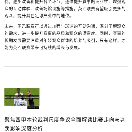
伐，逐步改善和提升各个环节。通过提升赛事的专业性、增强观
众的互动体验、改善场馆设施等措施，英乙联赛有望吸引更多的
观众，提升其在足球产业中的地位。
未来，英乙联赛可以通过加强与球迷的互动沟通，深刻了解观众
的需求，进一步提升赛事的品质和观众的满意度。同时，赛事的
长期发展需要注重对年轻观众群体的培养与吸引，只有这样，才
能为英乙联赛带来可持续的增长与发展。
聚焦西甲本轮裁判尺度争议全面解读比赛走向与判
罚影响深度分析