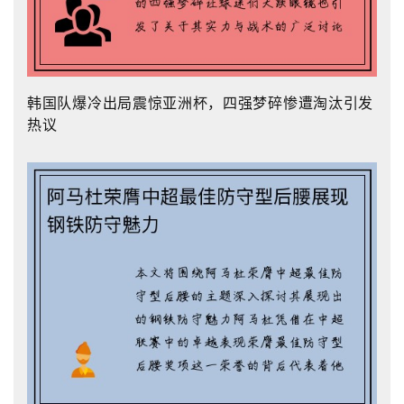
韩国队爆冷出局震惊亚洲杯，四强梦碎惨遭淘汰引发
热议