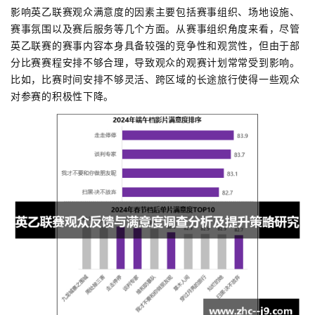
影响英乙联赛观众满意度的因素主要包括赛事组织、场地设施、
赛事氛围以及赛后服务等几个方面。从赛事组织角度来看，尽管
英乙联赛的赛事内容本身具备较强的竞争性和观赏性，但由于部
分比赛赛程安排不够合理，导致观众的观赛计划常常受到影响。
比如，比赛时间安排不够灵活、跨区域的长途旅行使得一些观众
对参赛的积极性下降。