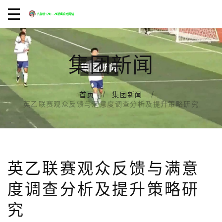
集团新闻
首页
集团新闻
英乙联赛观众反馈与满意度调查分析及提升策略研究
英乙联赛观众反馈与满意
度调查分析及提升策略研
究