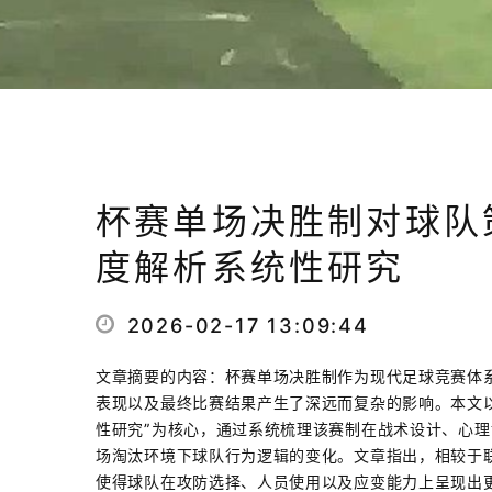
杯赛单场决胜制对球队
度解析系统性研究
2026-02-17 13:09:44
文章摘要的内容：杯赛单场决胜制作为现代足球竞赛体
表现以及最终比赛结果产生了深远而复杂的影响。本文
性研究”为核心，通过系统梳理该赛制在战术设计、心
场淘汰环境下球队行为逻辑的变化。文章指出，相较于
使得球队在攻防选择、人员使用以及应变能力上呈现出