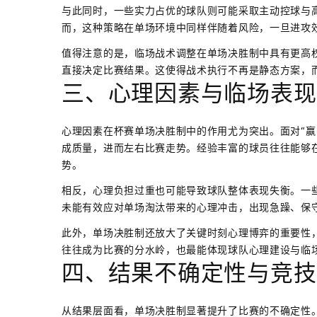
与此同时，一些实力占优的球队则可能采取主动控球与
而，这种策略在单场环境中同样伴随着风险，一旦进攻
值得注意的是，临场战术调整在单场决胜制中具有更高
直接决定比赛结果。这使得战术执行不再是静态方案，
三、心理因素与临场表现
心理因素在杯赛单场决胜制中的作用尤为突出。面对“赢
成质量，进而左右比赛走势。经验丰富的球员往往能够
势。
相反，心理负担过重也可能导致球队整体表现失衡。一
未能有效应对单场淘汰带来的心理冲击，出现急躁、保
此外，单场决胜制还放大了关键时刻心理博弈的重要性
往往成为比赛的分水岭，也最能体现球队心理建设与临
四、结果不确定性与竞技
从结果层面看，单场决胜制显著提升了比赛的不确定性