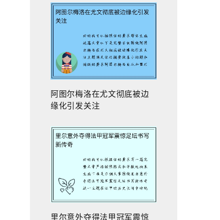
阿图尔梅洛在尤文彻底被边
缘化引发关注
里尔意外夺得法甲冠军震惊