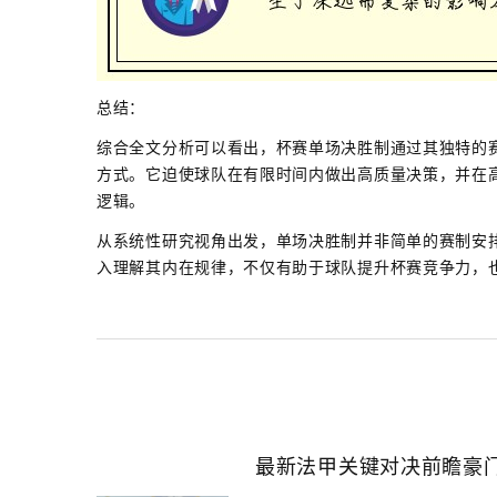
总结：
综合全文分析可以看出，杯赛单场决胜制通过其独特的
方式。它迫使球队在有限时间内做出高质量决策，并在
逻辑。
从系统性研究视角出发，单场决胜制并非简单的赛制安
入理解其内在规律，不仅有助于球队提升杯赛竞争力，
最新法甲关键对决前瞻豪