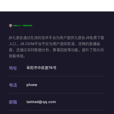
j9九游会通过先进的技术平台为用户提供九游会J9免费下载
入口，J9.COM平台不仅为用户提供高清、流畅的直播画
面，还通过实时数据分析、赛事回放等功能，提升了观众的
观看体验。
地址
阜阳市中叔崖76号
电话
phone
邮箱
tainted@qq.com