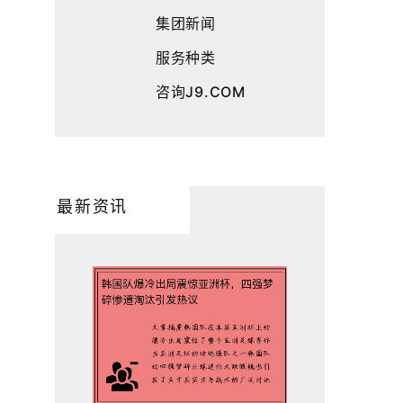
集团新闻
服务种类
咨询J9.COM
最新资讯