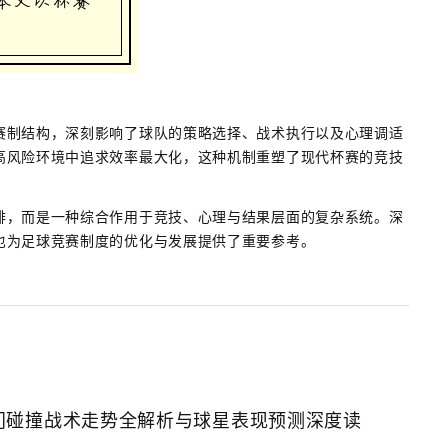
赛制结构，深刻影响了球队的策略选择、战术执行以及心理调适
高风险环境中追求效率最大化，这种机制重塑了现代杯赛的竞技
排，而是一种综合作用于竞技、心理与结果层面的复杂系统。深
也为足球竞赛制度的优化与发展提供了重要参考。
门碰撞战术走势全解析与球星表现预测深度读