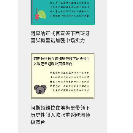
阿森纳正式官宣签下西班牙
国脚梅里诺加强中场实力
阿斯顿维拉在埃梅里带领下
历史性闯入欧冠重返欧洲顶
级舞台