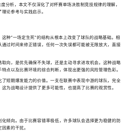
多维度分析，本文不仅深化了对杯赛单场决胜制竞技规律的理解，
了理论参考与实践启示。
这种“一场定生死”的结构从根本上改变了球队的战略基础。相
队通过时间来修正错误，任何一次失误都可能被无限放大，直接
略取向，是优先确保不失球，还是主动寻求进攻机会。这种战略
手特点以及比赛环境的综合判断，体现出更强的风险管理色彩。
化了短期爆发能力的价值。一支在联赛中表现中游的球队，完全
，这为战略设计提供了更多可能性，也提高了比赛的观赏性。
利化倾向。由于比赛容错率极低，许多球队会选择更为稳健的防
定因素的干扰。