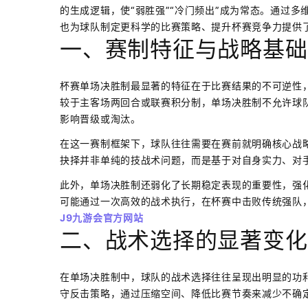
的生成逻辑，使“弱胜强”“冷门频出”成为常态。通过
也为球队制定更科学的比赛策略、提升杯赛竞争力提供
一、赛制特征与战略基础
杯赛单场决胜制最显著的特征在于比赛结果的不可逆性，
较于主客场两回合或联赛积分制，单场决胜制不允许球
影响晋级或淘汰。
在这一赛制框架下，球队往往需要在赛前就明确核心战
抉择并非单纯的技战术问题，而是基于对自身实力、对
此外，单场决胜制还弱化了长期稳定表现的重要性，强
可能通过一次高效的战术执行，在杯赛中击败传统强队
J9九游会官方网站
二、战术选择的显著变化
在单场决胜制中，球队的战术选择往往呈现出明显的功
守反击策略，通过压缩空间、降低比赛节奏来减少不确