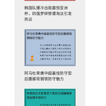
韩国队爆冷出局震惊亚洲
杯，四强梦碎惨遭淘汰引发
热议
阿马杜荣膺中超最佳防守型
后腰展现钢铁防守魅力