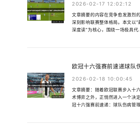
2026-02-17 12:02:12
文章摘要的内容在竞争愈发激烈
深刻影响联赛整体格局。本文以“
深度读”为核心，围绕一场极具代..
欧冠十六强赛前速递球队
2026-02-18 10:00:45
文章摘要：随着欧冠联赛步入十
术博弈之外，正悄然进入一个决定
冠十六强赛前速递：球队伤病管理.