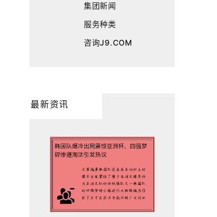
集团新闻
服务种类
咨询J9.COM
最新资讯