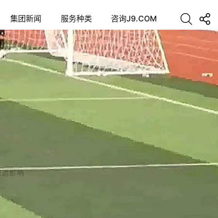
集团新闻
服务种类
咨询J9.COM
深远影响