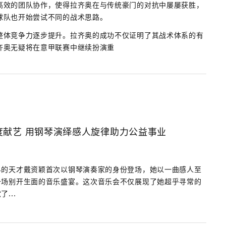
高效的团队协作，使得拉齐奥在与传统豪门的对抗中屡屡获胜，
球队也开始尝试不同的战术思路。
整体竞争力逐步提升。拉齐奥的成功不仅证明了其战术体系的有
齐奥无疑将在意甲联赛中继续扮演重
度献艺 用钢琴演绎感人旋律助力公益事业
界的天才戴资颖首次以钢琴演奏家的身份登场，她以一曲感人至
一场别开生面的音乐盛宴。这次音乐会不仅展现了她超乎寻常的
...