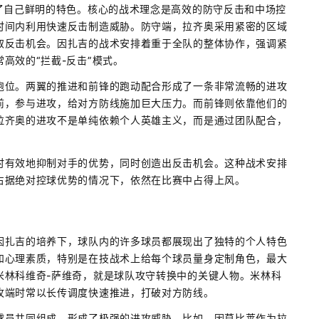
了自己鲜明的特色。核心的战术理念是高效的防守反击和中场控
时间内利用快速反击制造威胁。防守端，拉齐奥采用紧密的区域
取反击机会。因扎吉的战术安排着重于全队的整体协作，强调紧
高效的“拦截-反击”模式。
跑位。两翼的推进和前锋的跑动配合形成了一条非常流畅的进攻
前，参与进攻，给对方防线施加巨大压力。而前锋则依靠他们的
拉齐奥的进攻不是单纯依赖个人英雄主义，而是通过团队配合，
时有效地抑制对手的优势，同时创造出反击机会。这种战术安排
占据绝对控球优势的情况下，依然在比赛中占得上风。
因扎吉的培养下，球队内的许多球员都展现出了独特的个人特色
和心理素质，特别是在技战术上给每个球员量身定制角色，最大
米林科维奇-萨维奇，就是球队攻守转换中的关键人物。米林科
攻端时常以长传调度快速推进，打破对方防线。
球员共同组成，形成了极强的进攻威胁。比如，因莫比莱作为拉