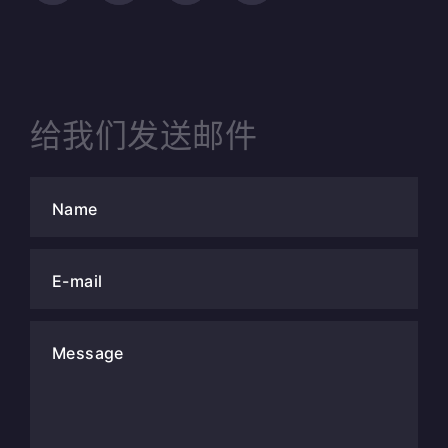
给我们发送邮件
Name
E-mail
Message