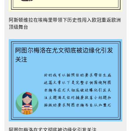
阿斯顿维拉在埃梅里带领下历史性闯入欧冠重返欧洲
顶级舞台
阿图尔梅洛在尤文彻底被边缘化引发关注