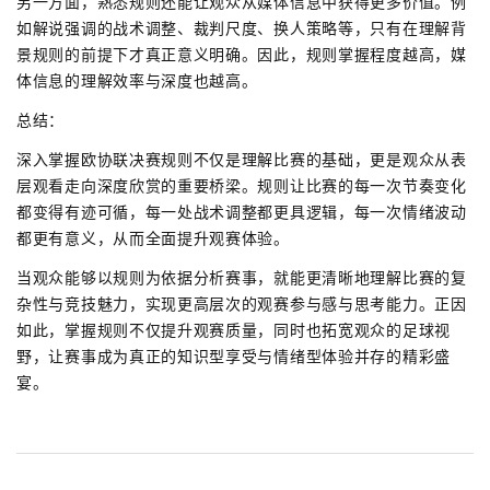
另一方面，熟悉规则还能让观众从媒体信息中获得更多价值。例
如解说强调的战术调整、裁判尺度、换人策略等，只有在理解背
景规则的前提下才真正意义明确。因此，规则掌握程度越高，媒
体信息的理解效率与深度也越高。
总结：
深入掌握欧协联决赛规则不仅是理解比赛的基础，更是观众从表
层观看走向深度欣赏的重要桥梁。规则让比赛的每一次节奏变化
都变得有迹可循，每一处战术调整都更具逻辑，每一次情绪波动
都更有意义，从而全面提升观赛体验。
当观众能够以规则为依据分析赛事，就能更清晰地理解比赛的复
杂性与竞技魅力，实现更高层次的观赛参与感与思考能力。正因
如此，掌握规则不仅提升观赛质量，同时也拓宽观众的足球视
野，让赛事成为真正的知识型享受与情绪型体验并存的精彩盛
宴。