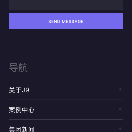
SEND MESSAGE
导航
关于J9
案例中心
集团新闻