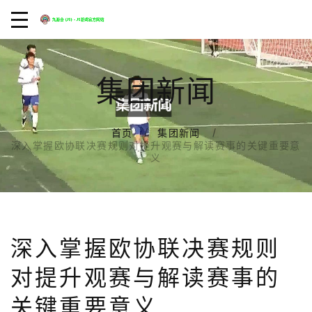
集团新闻
首页
集团新闻
深入掌握欧协联决赛规则对提升观赛与解读赛事的关键重要意
义
深入掌握欧协联决赛规则
对提升观赛与解读赛事的
关键重要意义