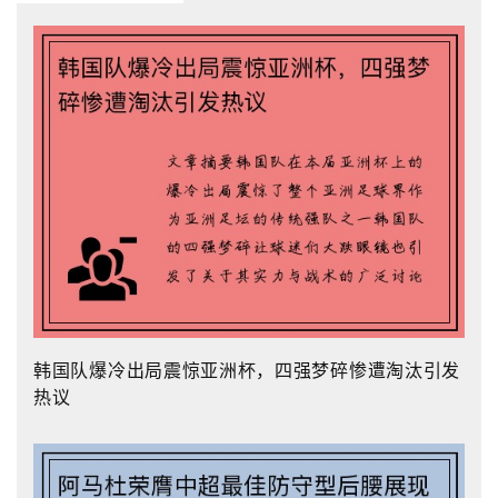
韩国队爆冷出局震惊亚洲杯，四强梦碎惨遭淘汰引发
热议