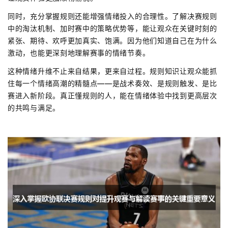
同时，充分掌握规则还能增强情绪投入的合理性。了解决赛规则
中的淘汰机制、加时赛中的策略优势等，能让观众在关键时刻的
紧张、期待、欢呼更加真实、饱满。因为他们知道自己在为什么
激动，也能更深刻地理解赛事的情绪节奏。
这种情绪升维不止来自结果，更来自过程。规则知识让观众能抓
住每一个情绪高潮的精髓点——是战术奏效、是规则触发、是比
赛进入新阶段。真正懂规则的人，能在情绪体验中找到更高层次
的共鸣与满足。