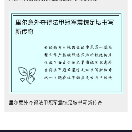
里尔意外夺得法甲冠军震惊足坛书写新传奇