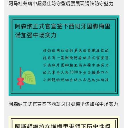
阿马杜荣膺中超最佳防守型后腰展现钢铁防守魅力
阿森纳正式官宣签下西班牙国脚梅里诺加强中场实力