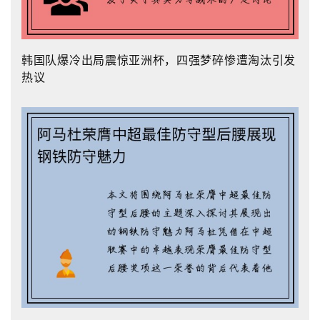
韩国队爆冷出局震惊亚洲杯，四强梦碎惨遭淘汰引发
热议