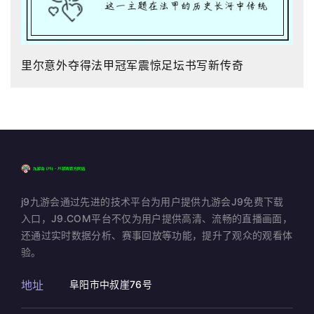
里尔意外夺得法甲冠军震惊足坛书写新传奇
j9九游会通过先进的技术平台为用户提供九游会J9免费下载
入口，J9.COM平台不仅为用户提供高清、流畅的直播画面，
还通过实时数据分析、赛事回放等功能，提升了观众的观看体
验。
地址
阜阳市中叔崖76号