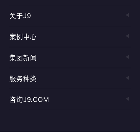
关于J9
案例中心
集团新闻
服务种类
咨询J9.COM