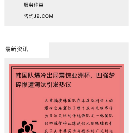
服务种类
咨询J9.COM
最新资讯