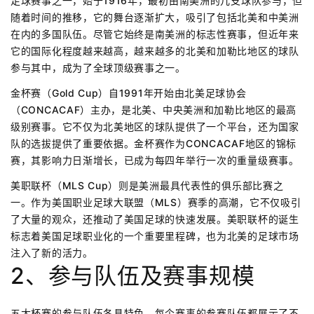
足球赛事之一，始于1916年，最初由南美洲的几支球队参与，但
随着时间的推移，它的舞台逐渐扩大，吸引了包括北美和中美洲
在内的多国队伍。尽管它始终是南美洲的标志性赛事，但近年来
它的国际化程度越来越高，越来越多的北美和加勒比地区的球队
参与其中，成为了全球顶级赛事之一。
金杯赛（Gold Cup）自1991年开始由北美足球协会
（CONCACAF）主办，是北美、中央美洲和加勒比地区的最高
级别赛事。它不仅为北美地区的球队提供了一个平台，还为国家
队的选拔提供了重要依据。金杯赛作为CONCACAF地区的锦标
赛，其影响力日渐增长，已成为每四年举行一次的重量级赛事。
美职联杯（MLS Cup）则是美洲最具代表性的俱乐部比赛之
一。作为美国职业足球大联盟（MLS）赛季的高潮，它不仅吸引
了大量的观众，还推动了美国足球的快速发展。美职联杯的诞生
标志着美国足球职业化的一个重要里程碑，也为北美的足球市场
注入了新的活力。
2、参与队伍及赛事规模
五大杯赛的参与队伍各具特色，每个赛事的参赛队伍都展示了不