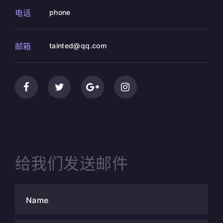
电话
phone
邮箱
tainted@qq.com
给我们发送邮件
Name