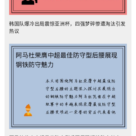
韩国队爆冷出局震惊亚洲杯，四强梦碎惨遭淘汰引发
热议