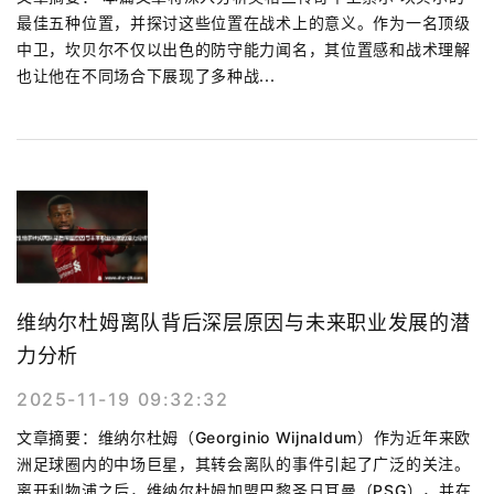
最佳五种位置，并探讨这些位置在战术上的意义。作为一名顶级
中卫，坎贝尔不仅以出色的防守能力闻名，其位置感和战术理解
也让他在不同场合下展现了多种战...
维纳尔杜姆离队背后深层原因与未来职业发展的潜
力分析
2025-11-19 09:32:32
文章摘要：维纳尔杜姆（Georginio Wijnaldum）作为近年来欧
洲足球圈内的中场巨星，其转会离队的事件引起了广泛的关注。
离开利物浦之后，维纳尔杜姆加盟巴黎圣日耳曼（PSG），并在