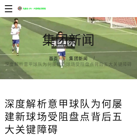
集团新闻
首页
集团新闻
深度解析意甲球队为何屡建新球场受阻盘点背后五大关键障碍
深度解析意甲球队为何屡
建新球场受阻盘点背后五
大关键障碍