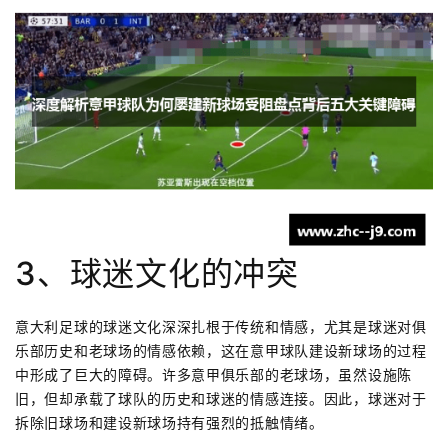
3、球迷文化的冲突
意大利足球的球迷文化深深扎根于传统和情感，尤其是球迷对俱
乐部历史和老球场的情感依赖，这在意甲球队建设新球场的过程
中形成了巨大的障碍。许多意甲俱乐部的老球场，虽然设施陈
旧，但却承载了球队的历史和球迷的情感连接。因此，球迷对于
拆除旧球场和建设新球场持有强烈的抵触情绪。