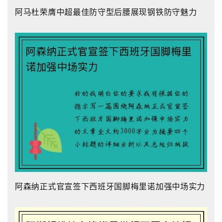
阿马杜荣膺中超最佳防守型后腰展现钢铁防守魅力
阿森纳正式官宣签下西班牙国脚梅里诺加强中场实力