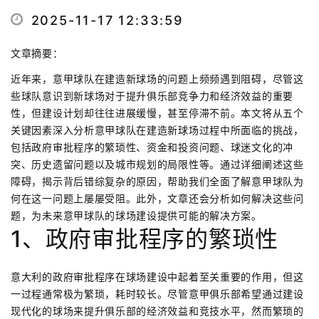
2025-11-17 12:33:59
文章摘要：
近年来，意甲球队在建造新球场的问题上频频遇到阻碍，尽管这
些球队意识到新球场对于提升俱乐部竞争力和经济效益的重要
性，但建设计划却往往进展缓慢，甚至停滞不前。本文将从五个
关键因素深入分析意甲球队在建造新球场过程中所面临的挑战，
包括政府审批程序的繁琐性、资金和投资问题、球迷文化的冲
突、历史遗留问题以及城市规划的局限性等。通过详细阐述这些
障碍，揭示背后错综复杂的原因，帮助我们全面了解意甲球队为
何在这一问题上屡屡受阻。此外，文章还会分析如何解决这些问
题，为未来意甲球队的球场建设提供可能的解决方案。
1、政府审批程序的繁琐性
意大利的政府审批程序在球场建设中起着至关重要的作用，但这
一过程通常极为繁琐，耗时较长。尽管意甲俱乐部希望通过建设
现代化的球场来提升俱乐部的经济效益和竞技水平，然而繁琐的