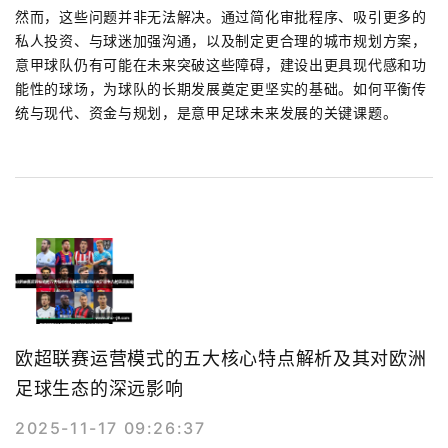
然而，这些问题并非无法解决。通过简化审批程序、吸引更多的
私人投资、与球迷加强沟通，以及制定更合理的城市规划方案，
意甲球队仍有可能在未来突破这些障碍，建设出更具现代感和功
能性的球场，为球队的长期发展奠定更坚实的基础。如何平衡传
统与现代、资金与规划，是意甲足球未来发展的关键课题。
欧超联赛运营模式的五大核心特点解析及其对欧洲
足球生态的深远影响
2025-11-17 09:26:37