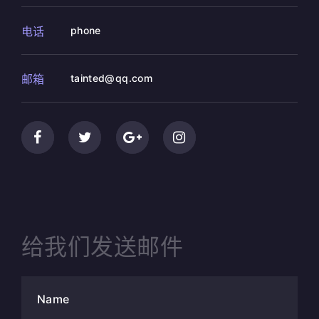
电话
phone
邮箱
tainted@qq.com
给我们发送邮件
Name