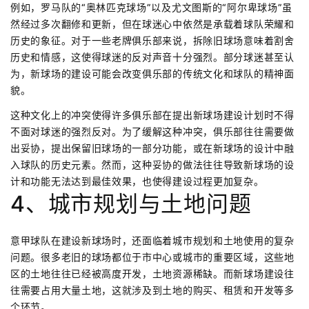
例如，罗马队的“奥林匹克球场”以及尤文图斯的“阿尔卑球场”虽
然经过多次翻修和更新，但在球迷心中依然是承载着球队荣耀和
历史的象征。对于一些老牌俱乐部来说，拆除旧球场意味着割舍
历史和情感，这使得球迷的反对声音十分强烈。部分球迷甚至认
为，新球场的建设可能会改变俱乐部的传统文化和球队的精神面
貌。
这种文化上的冲突使得许多俱乐部在提出新球场建设计划时不得
不面对球迷的强烈反对。为了缓解这种冲突，俱乐部往往需要做
出妥协，提出保留旧球场的一部分功能，或在新球场的设计中融
入球队的历史元素。然而，这种妥协的做法往往导致新球场的设
计和功能无法达到最佳效果，也使得建设过程更加复杂。
4、城市规划与土地问题
意甲球队在建设新球场时，还面临着城市规划和土地使用的复杂
问题。很多老旧的球场都位于市中心或城市的重要区域，这些地
区的土地往往已经被高度开发，土地资源稀缺。而新球场建设往
往需要占用大量土地，这就涉及到土地的购买、租赁和开发等多
个环节。