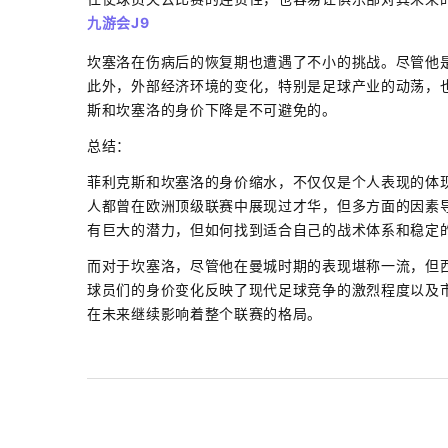
九游会J9
坎塞洛在伤病后的恢复期也遭遇了不小的挑战。尽管他
此外，外部经济环境的变化，特别是足球产业的动荡，
斯和坎塞洛的身价下降是不可避免的。
总结：
菲利克斯和坎塞洛的身价缩水，不仅仅是个人表现的体
人都曾在欧洲顶级联赛中展现过才华，但多方面的因素
有巨大的潜力，但如何找到适合自己的战术体系和稳定
而对于坎塞洛，尽管他在曼城时期的表现堪称一流，但
球员们的身价变化反映了现代足球竞争的激烈程度以及
在未来继续影响着整个联赛的格局。