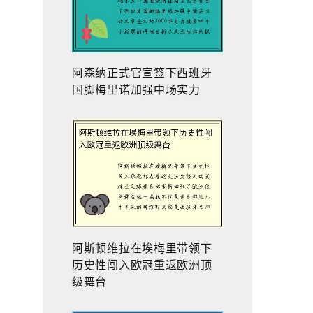
阿森纳正式官宣签下西班牙
国脚梅里诺加强中场实力
阿斯顿维拉在埃梅里带领下
历史性闯入欧冠重返欧洲顶
级舞台