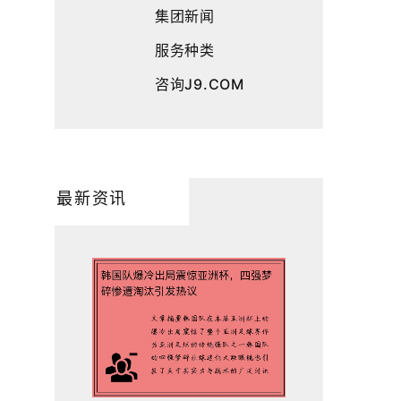
集团新闻
服务种类
咨询J9.COM
最新资讯