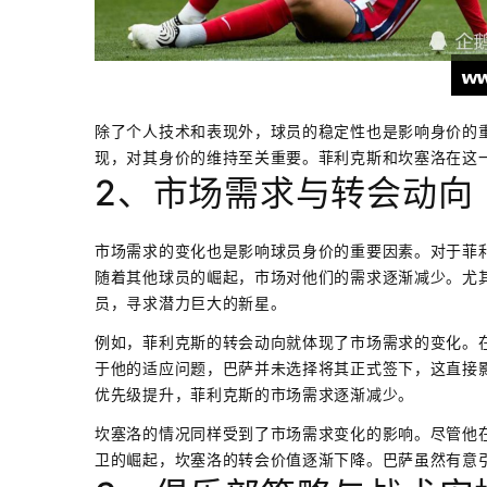
除了个人技术和表现外，球员的稳定性也是影响身价的
现，对其身价的维持至关重要。菲利克斯和坎塞洛在这
2、市场需求与转会动向
市场需求的变化也是影响球员身价的重要因素。对于菲
随着其他球员的崛起，市场对他们的需求逐渐减少。尤
员，寻求潜力巨大的新星。
例如，菲利克斯的转会动向就体现了市场需求的变化。
于他的适应问题，巴萨并未选择将其正式签下，这直接
优先级提升，菲利克斯的市场需求逐渐减少。
坎塞洛的情况同样受到了市场需求变化的影响。尽管他
卫的崛起，坎塞洛的转会价值逐渐下降。巴萨虽然有意