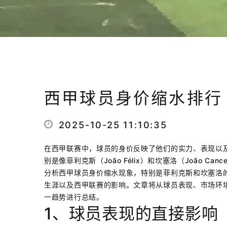
西甲球员身价缩水排行
2025-10-25 11:10:35
在西甲联赛中，球员的身价反映了他们的实力、表现以
别是像菲利克斯（João Félix）和坎塞洛（João 
分析西甲球员身价缩水现象，特别是菲利克斯和坎塞洛
生涯以及西甲联赛的影响。文章将从球员表现、市场环
一趋势进行总结。
1、球员表现的直接影响