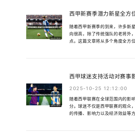
西甲新赛季潜力新星全方
随着西甲新赛季的到来，许多新
向很高，除了传统强队的老将外
点。这篇文章将从多个角度全方位分
西甲球迷支持活动对赛事
2025-10-25 12:12:00
随着西甲联赛在全球范围内的影
分。球迷不仅是西甲联赛的观众
的传播、影响力以及经济效益等方面