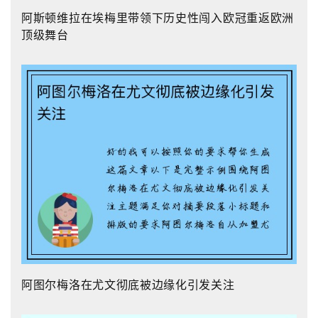
阿斯顿维拉在埃梅里带领下历史性闯入欧冠重返欧洲
顶级舞台
阿图尔梅洛在尤文彻底被边缘化引发关注