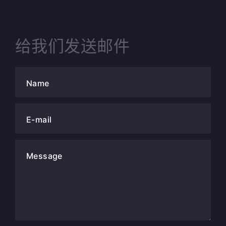
给我们发送邮件
Name
E-mail
Message