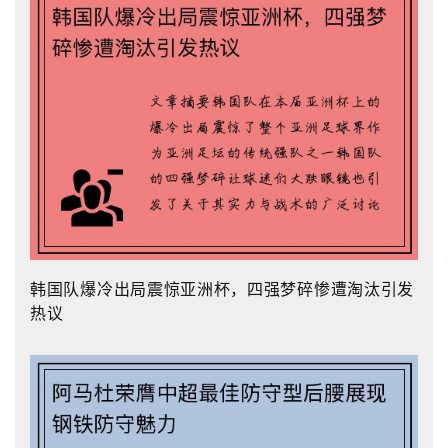
韩国队爆冷出局震惊亚洲杯，四强梦碎惨遭淘汰引发
热议