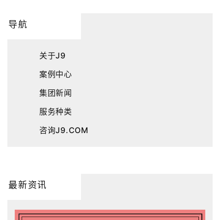
导航
关于J9
案例中心
集团新闻
服务种类
咨询J9.COM
最新资讯