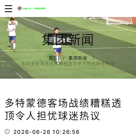
集团新闻
首页
集团新闻
多特蒙德客场战绩糟糕透顶令人担忧球迷热议
多特蒙德客场战绩糟糕透
顶令人担忧球迷热议
2026-06-26 10:26:56