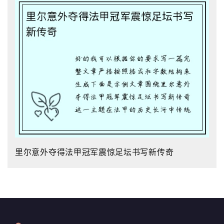
里尔意外夺得法甲冠军震惊足坛书写新传奇