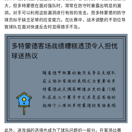
大，但多特蒙德在面对强队时，常常在防守时暴露出明显的漏
洞。对手可以利用这些漏洞进行有效的攻击，而多特蒙德的防守
球员似乎缺乏足够的应变能力。在比赛中，战术调整的不到位导
致球队在面对快速反击时显得措手不及。
此外，进攻端的选择也成为了球队问题的一部分。在客场比赛