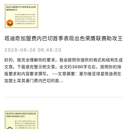
塔迪奇加盟费内巴切首季表现出色荣膺联赛助攻王
2026-06-26 09:48:20
好的，我完全理解你的要求，我会按照你提供的格式和结构生成
文章。下面是完整示例文章，全文约3000字左右，按照你的排
版要求和内容要求撰写。 ---文章摘要：塞尔维亚球星塔迪奇在
加盟土耳其豪门费内巴切的首...