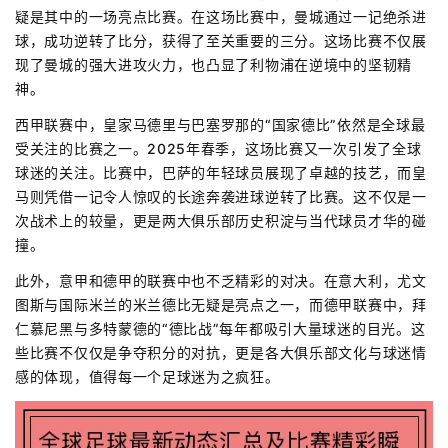
疑是其中的一场亮点比赛。在这场比赛中，曼城通过一记绝杀进
球，成功逆转了比分，获得了至关重要的三分。这场比赛不仅展
现了曼城的强大进攻火力，也凸显了利物浦在逆境中的坚韧精
神。
西甲联赛中，皇家马德里与巴塞罗那的“国家德比”依然是全球最
受关注的比赛之一。2025年春季，这场比赛又一次引发了全球
球迷的关注。比赛中，巴萨的年轻球员展现了卓越的技艺，而皇
马则凭借一记令人惊叹的长途奔袭进球逆转了比赛。这不仅是一
次战术上的较量，更是两大俱乐部历史积淀与当代球员才华的碰
撞。
此外，意甲和德甲的联赛中也不乏精彩的对决。在意大利，尤文
图斯与国际米兰的米兰德比无疑是亮点之一，而德甲联赛中，拜
仁慕尼黑与多特蒙德的“德比战”每年都吸引大量球迷的目光。这
些比赛不仅仅是争夺积分的对抗，更是各大俱乐部文化与球迷情
感的体现，值得每一个足球迷为之疯狂。