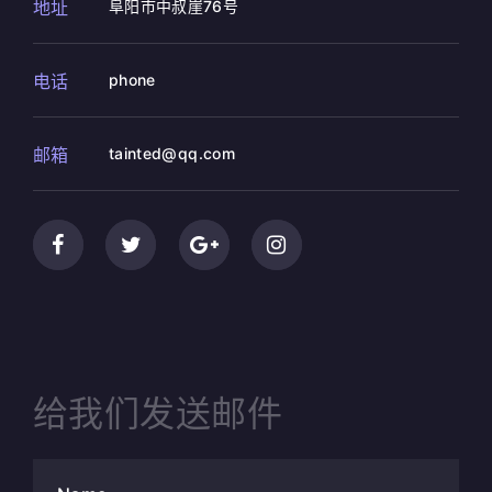
地址
阜阳市中叔崖76号
电话
phone
邮箱
tainted@qq.com
给我们发送邮件