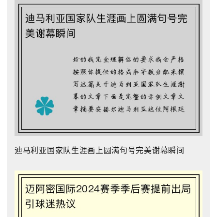
迪马利亚国家队生涯画上圆满句号完美谢幕瞬间