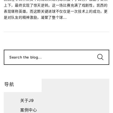
上下，最终实现了惊天逆转。这一场比赛充满了戏剧性，凯西的
表现堪称英雄，而这颗关键进球不仅仅是一次技术上的成功，更
是对队友的精神激励，凝聚了整个球...
Search the blog...
导航
关于J9
案例中心