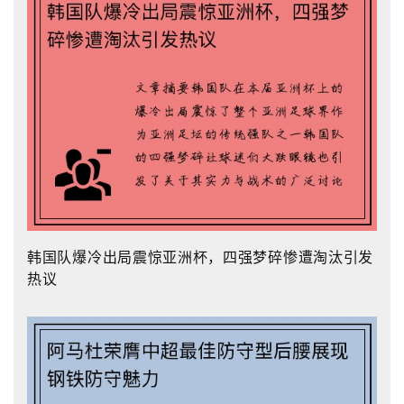
韩国队爆冷出局震惊亚洲杯，四强梦碎惨遭淘汰引发
热议