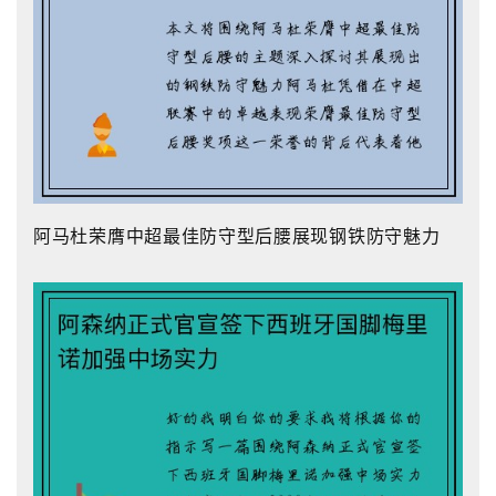
阿马杜荣膺中超最佳防守型后腰展现钢铁防守魅力