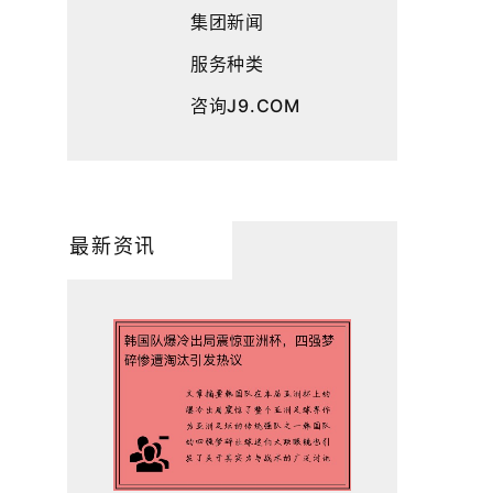
集团新闻
服务种类
咨询J9.COM
最新资讯