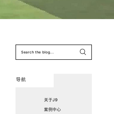
Search the blog...
导航
关于J9
案例中心