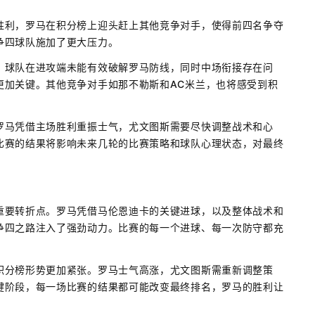
胜利，罗马在积分榜上迎头赶上其他竞争对手，使得前四名争夺
争四球队施加了更大压力。
。球队在进攻端未能有效破解罗马防线，同时中场衔接存在问
更加关键。其他竞争对手如那不勒斯和AC米兰，也将感受到积
罗马凭借主场胜利重振士气，尤文图斯需要尽快调整战术和心
比赛的结果将影响未来几轮的比赛策略和球队心理状态，对最终
重要转折点。罗马凭借马伦恩迪卡的关键进球，以及整体战术和
争四之路注入了强劲动力。比赛的每一个进球、每一次防守都充
积分榜形势更加紧张。罗马士气高涨，尤文图斯需重新调整策
键阶段，每一场比赛的结果都可能改变最终排名，罗马的胜利让