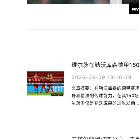
维尔茨在勒沃库森德甲15
2026-06-09 13:16:39
文章摘要：在勒沃库森的德甲赛场
野和精准的传球能力，在其150
尔茨不仅是勒沃库森的进攻发动..