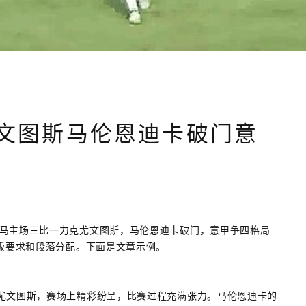
文图斯马伦恩迪卡破门意
罗马主场三比一力克尤文图斯，马伦恩迪卡破门，意甲争四格局
排版要求和段落分配。下面是文章示例。
胜尤文图斯，赛场上精彩纷呈，比赛过程充满张力。马伦恩迪卡的