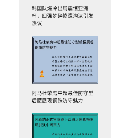
韩国队爆冷出局震惊亚洲
杯，四强梦碎惨遭淘汰引发
热议
阿马杜荣膺中超最佳防守型
后腰展现钢铁防守魅力