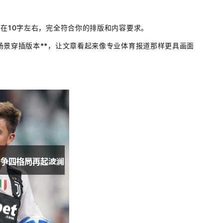
制在10字左右，完全符合你的排版和内容要求。
场景穿插版本**，让文章看起来像专业体育报道那样更具画面