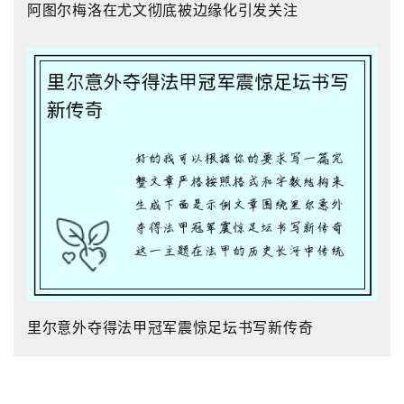
阿图尔梅洛在尤文彻底被边缘化引发关注
里尔意外夺得法甲冠军震惊足坛书写新传奇