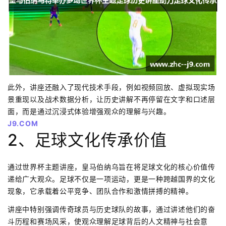
此外，讲座还融入了现代技术手段，例如视频回放、虚拟现实场
景重现以及战术数据分析，让历史讲解不再停留在文字和口述层
面，而是通过沉浸式体验增强观众的理解与兴趣。
J9.COM
2、足球文化传承价值
通过世界杯主题讲座，皇马伯纳乌旨在将足球文化的核心价值传
递给广大观众。足球不仅是一项运动，更是一种跨越国界的文化
现象，它承载着公平竞争、团队合作和激情拼搏的精神。
讲座中特别强调传奇球员与历史球队的故事，通过讲述他们的奋
斗历程和赛场风采，使观众理解足球背后的人文精神与社会意