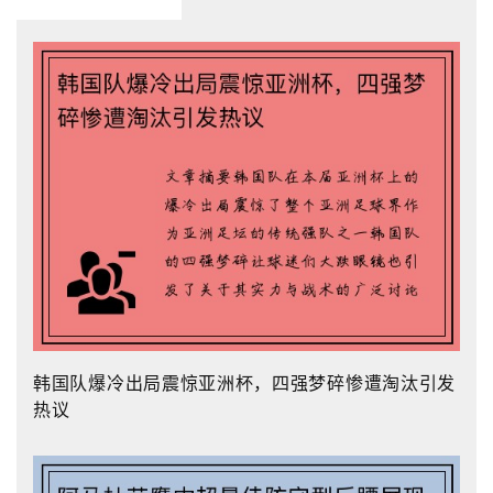
韩国队爆冷出局震惊亚洲杯，四强梦碎惨遭淘汰引发
热议