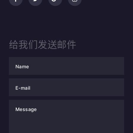
给我们发送邮件
Name
E-mail
Message