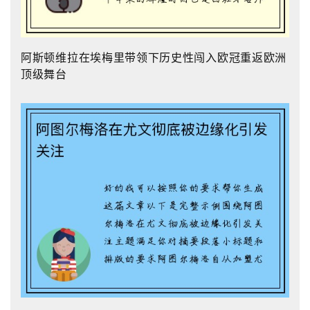
阿斯顿维拉在埃梅里带领下历史性闯入欧冠重返欧洲
顶级舞台